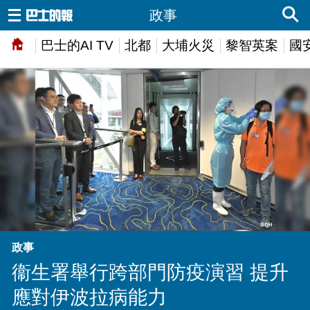
政事
巴士的AI TV
北都
大埔火災
黎智英案
國
政事
衞生署舉行跨部門防疫演習 提升
應對伊波拉病能力