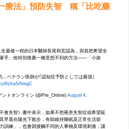
一療法」預防失智 稱「比吃藥
完人生最後一程的日本醫師長尾和宏認為，與其把希望全
著手。他特別推薦一種意想不到的方法——「小旅
果的…ベテラン医師が｢認知症予防としては最強｣
/t.co/9zAa5rNwgC
ジデントオンライン (@Pre_Online)
August 4,
不會失智》書中表示，如果不想罹患失智症或希望延
其早晨在陽光下散步，有助維持睡眠及正常生活節
力訓練」，也會因接觸不同的人事物及環境刺激，讓