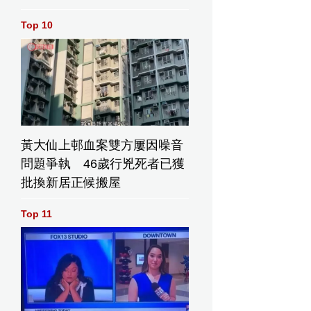
Top 10
黃大仙上邨血案雙方屢因噪音
問題爭執 46歲行兇死者已獲
批換新居正候搬屋
Top 11