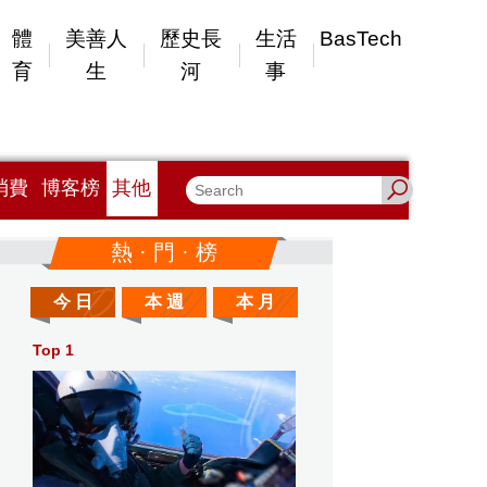
體
美善人
歷史長
生活
BasTech
育
生
河
事
消費
博客榜
其他
熱 · 門 · 榜
今 日
本 週
本 月
Top 1