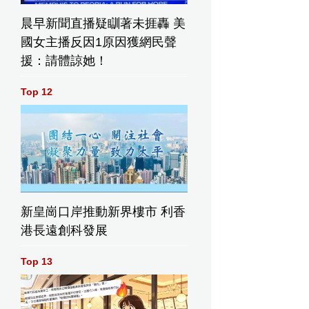
晨早新聞直播疑瞓著未捱轟 美
國女主播反因1原因獲網民聲
援：請體諒她！
Top 12
新皇崗口岸推動新界樓市 利香
港長遠創科發展
Top 13