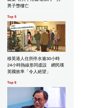
男子墮樓亡
Top 5
移英港人住所停水逾30小時
24小時熱線形同虛設 網民嘆
英國效率「令人絕望」
Top 6