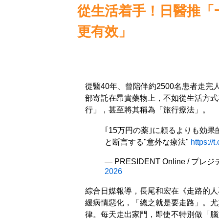
從生活着手！日醫推「
更有效」
從醫40年、曾陪伴約2500名患者走
部寄託在昂貴藥物上，不如從生活方式
行」，甚至將其稱為「旅行療法」。
｢15万円の薬｣に頼るよりも効
と断言する"意外な療法"
https:/
— PRESIDENT Online / プレ
2026
綜合日媒報導，長尾和宏在《走路的人
緩病情惡化，「總之就是要走路」。尤
律。每天走出家門，即使不特別做「腦