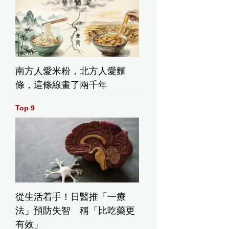
南方人愛米粉，北方人愛麵
條，這條線畫了兩千年
Top 9
從生活着手！日醫推「一療
法」預防失智 稱「比吃藥更
有效」