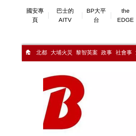
國安專
巴士的
BP大平
the
頁
AITV
台
EDGE
北都
大埔火災
黎智英案
政事
社會事