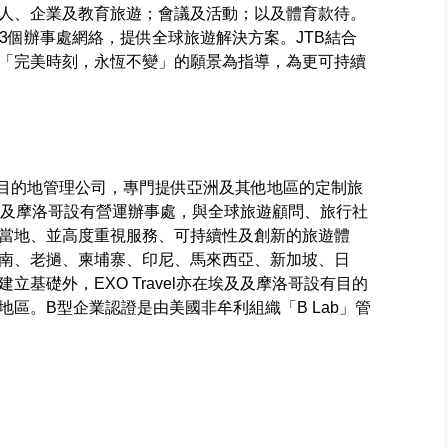
人、企業及教育旅遊；會議及活動；以及體育款待。
53個辦事處網絡，提供全球旅遊解決方案。JTB結合
「完美時刻，永恆不變」的願景為指導，為更可持續
領先的目的地管理公司，專門提供亞洲及其他地區的定制旅
、埃及及摩洛哥設有營運辦事處，與全球旅遊顧問、旅行社
當地、並高度重視服務、可持續性及創新的旅遊體
南、老撾、柬埔寨、印尼、馬來西亞、新加坡、日
基礎外，EXO Travel亦在埃及及摩洛哥設有目的
區。B型企業認證是由美國非牟利組織「B Lab」管