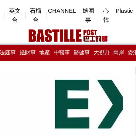
英文
石榴
CHANNEL
娛圈
心
Plastic
台
台
事
韓
法庭事
錢財事
地產
中醫事
醫健事
大視野
兩岸
@