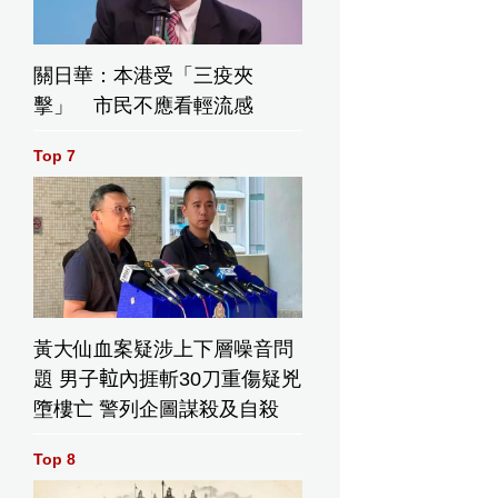
關日華：本港受「三疫夾
擊」 市民不應看輕流感
Top 7
黃大仙血案疑涉上下層噪音問
題 男子𨋢內捱斬30刀重傷疑兇
墮樓亡 警列企圖謀殺及自殺
Top 8