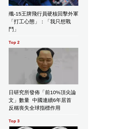
殲-15王牌飛行員硬核回擊外軍
「打工心態」：「我只想戰
鬥」
Top 2
日研究所發佈「前10%頂尖論
文」數量 中國連續6年居首
反稱喪失全球指標作用
Top 3