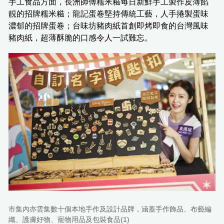
手工食品方面，長洲師傅糯米糍每日新鮮手工製作皮薄餡
靚的招牌糯米糍；龍記蛋卷堅持傳統工藝，人手捲製蛋味
濃郁的招牌蛋卷；台味坊豬肉紙首創即烤即食的台灣風味
豬肉紙，超薄酥脆的口感令人一試難忘。
市集內亦雲集數十個本地手作及設計品牌，涵蓋手作飾品、布藝編
織、護膚好物、寵物用品及包裝食品(1)