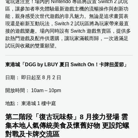
電玩迷注意！場內的 Nintendo 專區將設置 Switch 2 試玩
區，讓參加者率先體驗最新遊戲主機的流暢操作與創新功
能，親身感受次世代遊戲的非凡魅力。無論是追求畫質表
現還是嶄新互動玩法，Switch 2 試玩區將為玩家帶來最直
接的遊戲樂趣。場內同時設有 Switch 遊戲售賣區，提供多
款熱門遊戲及配件供選購，讓玩家滿載而歸，一次過滿足
試玩與收藏的雙重願望。
東港城「DGG by LBUY 夏日 Switch On！卡牌扭蛋節」
日期： 即日起至 8 月 2 日
開放時間： 10am – 10pm
地點： 東港城 1 樓中庭
第二階段「復古玩味祭」8 月接力登場 雲
集本地人氣傳統美食及懷舊好物 更設陀螺
對戰及卡牌交流區