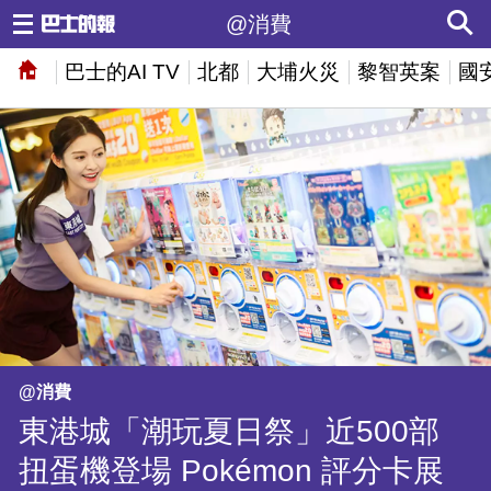
@消費
巴士的AI TV
北都
大埔火災
黎智英案
國
@消費
東港城「潮玩夏日祭」近500部
扭蛋機登場 Pokémon 評分卡展