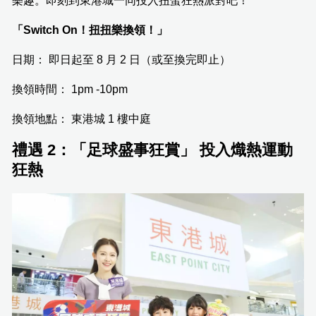
樂趣。即刻到東港城一同投入扭蛋狂熱派對吧！
「Switch On！扭扭樂換領！」
日期： 即日起至 8 月 2 日（或至換完即止）
換領時間： 1pm -10pm
換領地點： 東港城 1 樓中庭
禮遇 2：「足球盛事狂賞」 投入熾熱運動
狂熱