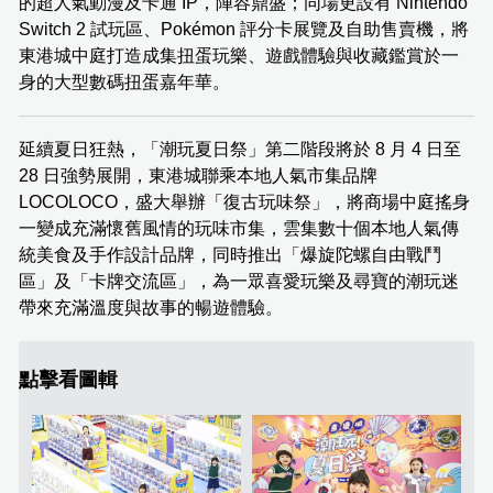
的超人氣動漫及卡通 IP，陣容鼎盛；同場更設有 Nintendo
Switch 2 試玩區、Pokémon 評分卡展覽及自助售賣機，將
東港城中庭打造成集扭蛋玩樂、遊戲體驗與收藏鑑賞於一
身的大型數碼扭蛋嘉年華。
延續夏日狂熱，「潮玩夏日祭」第二階段將於 8 月 4 日至
28 日強勢展開，東港城聯乘本地人氣市集品牌
LOCOLOCO，盛大舉辦「復古玩味祭」，將商場中庭搖身
一變成充滿懷舊風情的玩味市集，雲集數十個本地人氣傳
統美食及手作設計品牌，同時推出「爆旋陀螺自由戰鬥
區」及「卡牌交流區」，為一眾喜愛玩樂及尋寶的潮玩迷
帶來充滿溫度與故事的暢遊體驗。
點擊看圖輯