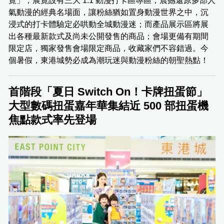
覽」，展覽設有三大 1:1 動漫打卡區專區，震撼還原多部人
氣動漫的經典名場面，讓粉絲猶如置身動漫世界之中，沉
浸式的打卡體驗定必哄動全城動漫迷；而產品展示區將展
出各種最新款式及尚未公開發售的商品；會場更備有期間
限定店，獨家發售會場限定商品，收藏家們不容錯過。今
個暑假，東港城勢必成為潮玩迷與動漫粉絲的朝聖熱點！
首階段「夏日 Switch On！卡牌扭蛋節」
大型數碼扭蛋嘉年華集結近 500 部扭蛋機
焦點款式率先登場