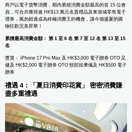
商戶以電子貨幣消費，期內累積消費金額最高的首 15 位會
員，可合共獲得逾 HK$13 萬元名貴禮品及東港城零售電子
禮券，萬勿錯過成為終極消費王的機會，讓今個盛夏的購
物狂歡完美昇華！
累積最高消費金額：
第 1 至 6 名
第 7 至 12 名
第 13 至 15
名
獎賞： iPhone 17 Pro Max 及 HK$3,000 電子贈券 OTO 足
健及 HK$2,000 電子贈券 OTO 頸部按摩儀及 HK$500 電子
贈券
禮遇 4：「夏日消費印花賞」 密密消費賺
盡多重禮遇