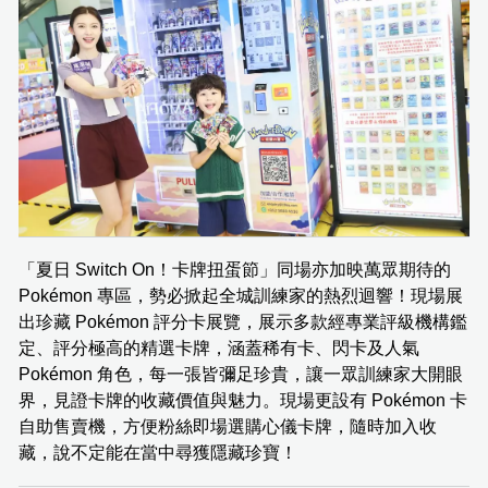
「夏日 Switch On！卡牌扭蛋節」同場亦加映萬眾期待的
Pokémon 專區，勢必掀起全城訓練家的熱烈迴響！現場展
出珍藏 Pokémon 評分卡展覽，展示多款經專業評級機構鑑
定、評分極高的精選卡牌，涵蓋稀有卡、閃卡及人氣
Pokémon 角色，每一張皆彌足珍貴，讓一眾訓練家大開眼
界，見證卡牌的收藏價值與魅力。現場更設有 Pokémon 卡
自助售賣機，方便粉絲即場選購心儀卡牌，隨時加入收
藏，說不定能在當中尋獲隱藏珍寶！