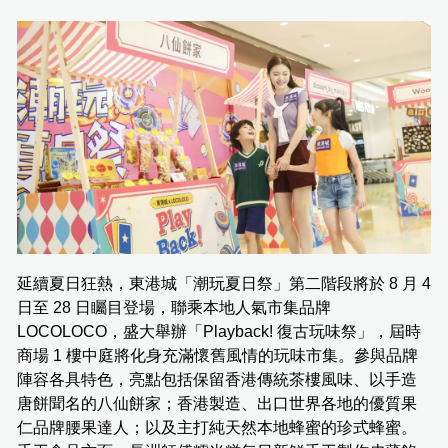
延續夏日狂熱，東港城「潮玩夏日祭」第二階段將於 8 月 4
日至 28 日矚目登場，聯乘本地人氣市集品牌
LOCOLOCO，盛大舉辦「Playback! 復古玩味祭」，屆時
商場 1 樓中庭將化身充滿懷舊風情的玩味市集。參與品牌
陣容各具特色，亮點包括保留香港傳統茶樓風味、以手造
唐餅聞名的八仙餅家；香港製造、出口世界各地的優質果
仁品牌腰果達人；以及主打純天然本地蜂蜜的珍式蜂蜜。