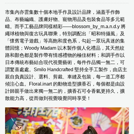
市集內亦雲集數十個本地手作及設計品牌，涵蓋手作飾
品、布藝編織、護膚好物、寵物用品及包裝食品等多元範
疇。而手工藝品牌同樣精彩——blossom_by_m.a.n.d.y 將
繩球植物與復古玩具聯乘，特別調配出「昭和特攝風」及
「懷舊電子遊戲」等高飽和度色系，勾起一眾玩具迷的集
體回憶；Woody Madam 以木製作個人化禮品，其天然紋
路和顏色都是製作帶有情感禮物的極佳材料；和調手作以
日本傳統布藝結合現代視覺藝術，每件作品獨一無二，可
謂驚喜處處。Smilo Handcrafted 堅持全手工製作，由店主
親自負責設計、選料、剪裁、車縫及包裝，每一道工序都
傾注心血。Floral.inart 的動物造型擴香石，每個都是由設
計師親手做出來獨一無二的，擴香石可令香氣更持久，擴
散能力高，從而做到視覺嗅覺同時享受！