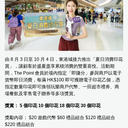
由 8 月 3 日至 10 月 4 日，東港城接力推出「夏日消費印花
賞」，讓顧客於盛夏盡享累積消費的雙重喜悅。活動期
間，The Point 會員於場內指定「即賺分」參與商戶以電子
貨幣即日消費，每滿 HK$100 即可獲贈電子印花乙個，憑
指定數量印花即可換領玩樂商戶代幣、一田超市禮券、商
場餐飲及零售電子贈券等多項獎賞。
獎賞：
5 個印花
10 個印花
18 個印花
30 個印花
獎勵內容： $20 遊戲代幣 $60 禮品組合 $120 禮品組合
$220 禮品組合