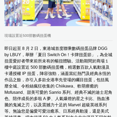
現場設置近500部數碼扭蛋機
即日起至 8 月 2 日，東港城首度聯乘數碼扭蛋品牌 DGG
by LBUY，舉辦「夏日 Switch On！卡牌扭蛋節」，為全城
扭蛋愛好者帶來前所未有的暢扭體驗。活動期間於商場１
樓中庭設置近 500 部數碼扭蛋機，精選數百款人氣動漫及
卡通授權 IP 扭蛋，陣容強勁，涵蓋當紅熱門及經典永恆的
作品之餘，亦引入多款全港率先登場的矚目扭蛋，包括風
靡全城、令粉絲瘋狂收集的 Chiikawa、軟萌療癒的
Mofusand、甜美可愛的 Sanrio 系列、經典不滅的迪士尼角
色、陪伴成長的多啦 A 夢、人氣爆燈的星之卡比、熱血沸
騰的鬼滅之刃，以及震撼力十足的 Marvel 超級英雄系列
等。無論您是偏愛可愛治癒系、日系經典動漫，還是美式