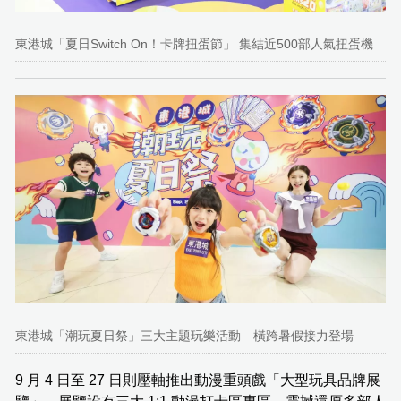
東港城「夏日Switch On！卡牌扭蛋節」 集結近500部人氣扭蛋機
東港城「潮玩夏日祭」三大主題玩樂活動 橫跨暑假接力登場
9 月 4 日至 27 日則壓軸推出動漫重頭戲「大型玩具品牌展