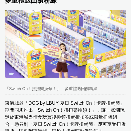
多重禮遇回饋粉絲
「Switch On！扭扭樂換領！」 多重禮遇回饋粉絲
東港城於「DGG by LBUY 夏日 Switch On！卡牌扭蛋節」
期間同步推出「Switch On！扭扭樂換領！」，讓一眾潮玩
迷於東港城盡情食玩買後換領扭蛋折扣券或限量扭蛋組
合，憑券到「夏日 Switch On！卡牌扭蛋節」即可享受扭蛋