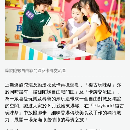
爆旋陀螺自由戰鬥區及卡牌交流區
近期爆旋陀螺及動漫收藏卡再掀熱潮，「復古玩味祭」亦
於同時設有「爆旋陀螺自由戰鬥區」及「卡牌交流區」，
為一眾喜愛玩樂及尋寶的潮玩迷帶來一個自由對戰及聯誼
的空間。誠邀大家於 8 月親臨東港城，在「Playback! 復古
玩味祭」中放慢腳步，細味香港傳統美食及手作的獨特魅
力，展開一場充滿懷舊情懷的尋寶之旅！