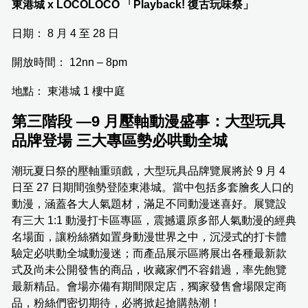
東港城 x LOCOLOCO 「Playback! 復古玩味祭」
日期： 8 月 4 至 28 日
開放時間： 12nn – 8pm
地點： 東港城 1 樓中庭
第三階段 —9 月壓軸動漫盛事：大型玩具
品牌登場 三大專區勢必哄動全城
潮玩夏日祭的壓軸重頭戲，大型玩具品牌覽展將於 9 月 4
日至 27 日期間強勢登陸東港城。當中包括多套膾炙人口的
動漫，涵蓋各大人氣題材，滿足不同動漫迷喜好。展覽設
有三大 1:1 動漫打卡區專區，震撼還原多部人氣動漫的經典
名場面，讓粉絲猶如置身動漫世界之中，沉浸式的打卡體
驗定必哄動全城動漫迷；而產品展示區將展出各種最新款
式及尚未公開發售的商品，收藏家們不容錯過，率先飽覽
最新精品。會場亦備有期間限定店，獨家發售會場限定商
品，粉絲們密切期待，必將掀起搶購熱潮！