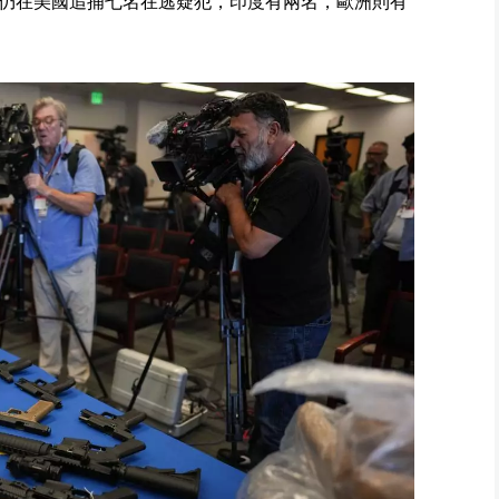
仍在美國追捕七名在逃疑犯，印度有兩名，歐洲則有