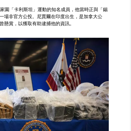
教家園「卡利斯坦」運動的知名成員，他當時正與「錫
一場非官方公投。尼賈爾在印度出生，是加拿大公
曾懸賞，以獲取有助逮捕他的資訊。