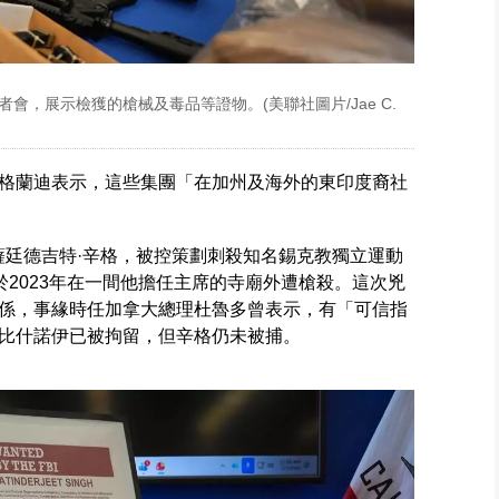
者會，展示檢獲的槍械及毒品等證物。(美聯社圖片/Jae C.
格蘭迪表示，這些集團「在加州及海外的東印度裔社
薩廷德吉特·辛格，被控策劃刺殺知名錫克教獨立運動
於2023年在一間他擔任主席的寺廟外遭槍殺。這次兇
係，事緣時任加拿大總理杜魯多曾表示，有「可信指
比什諾伊已被拘留，但辛格仍未被捕。