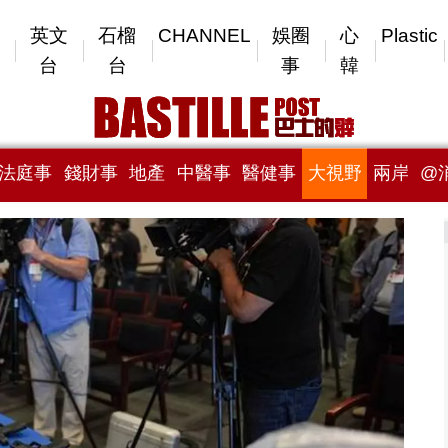
英文
石榴
CHANNEL
娛圈
心
Plastic
台
台
事
韓
法庭事
錢財事
地產
中醫事
醫健事
大視野
兩岸
@