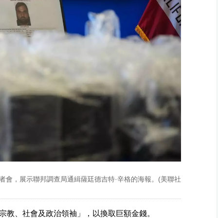
記者會，展示聯邦調查局通緝薩廷德吉特·辛格的海報。(美聯社
宗教、社會及政治領袖」，以換取巨額金錢。