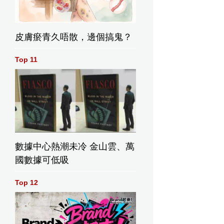
皮膚瘀青久唔散，邊個搞鬼？
Top 11
數據中心熱潮未冷 金山雲、萬
國數據可低吸
Top 12