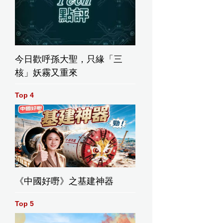
今日歡呼孫大聖，只緣「三
核」妖霧又重來
Top 4
《中國好嘢》之基建神器
Top 5