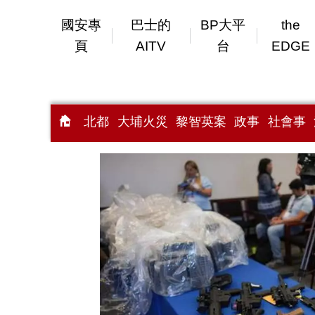
國安專
巴士的
BP大平
the
頁
AITV
台
EDGE
北都
大埔火災
黎智英案
政事
社會事