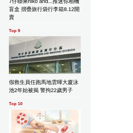
7仔聯乘niko and...推迷你相機
盲盒 摺疊旅行袋行李箱8.12開
賣
Top 9
假救生員任跑馬地雲暉大廈泳
池2年始被揭 警拘22歲男子
Top 10