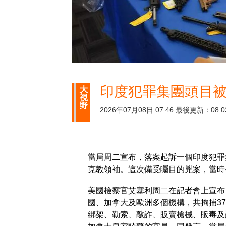
印度犯罪集團頭目被
大
視
野
2026年07月08日 07:46 最後更新：08:0
當局周二宣布，落案起訴一個印度犯罪
克教領袖。這次備受矚目的兇案，當時
美國檢察官艾塞利周二在記者會上宣布
國、加拿大及歐洲多個機構，共拘捕3
綁架、勒索、敲詐、販賣槍械、販毒及