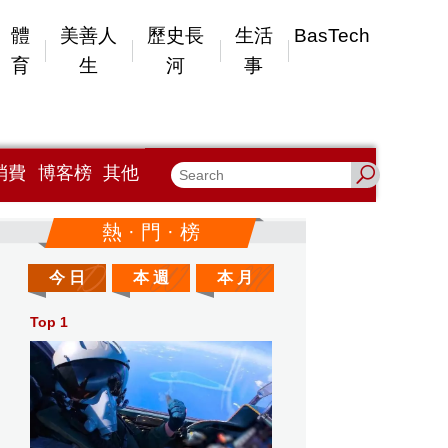
體
美善人
歷史長
生活
BasTech
育
生
河
事
消費
博客榜
其他
熱 · 門 · 榜
今 日
本 週
本 月
Top 1