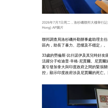
2026年7月7日周二，洛杉磯聯邦大樓舉行記
Hong) AP圖片
聯邦調查局洛杉磯外勤辦事處助理主任
區內，助長了暴力、恐懼及不穩定」。
33歲的勞倫斯·比什諾伊及其兒時好友
活躍分子哈迪普·辛格·尼賈爾。尼賈爾
案引發加拿大與印度政府之間的緊張關
控」顯示印度政府涉及尼賈爾的死亡。