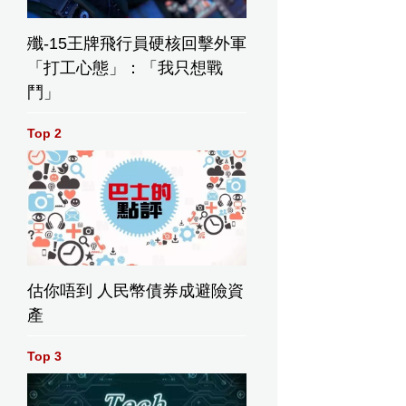
殲-15王牌飛行員硬核回擊外軍
「打工心態」：「我只想戰
鬥」
Top 2
估你唔到 人民幣債券成避險資
產
Top 3