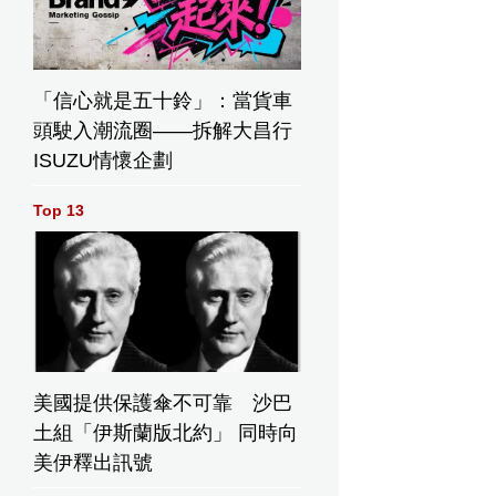
「信心就是五十鈴」：當貨車
頭駛入潮流圈——拆解大昌行
ISUZU情懷企劃
Top 13
美國提供保護傘不可靠 沙巴
土組「伊斯蘭版北約」 同時向
美伊釋出訊號