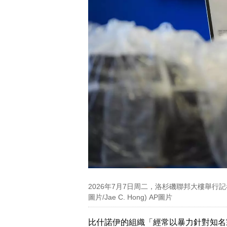
2026年7月7日周二，洛杉磯聯邦大樓舉行
圖片/Jae C. Hong) AP圖片
比什諾伊的組織「經常以暴力針對知名