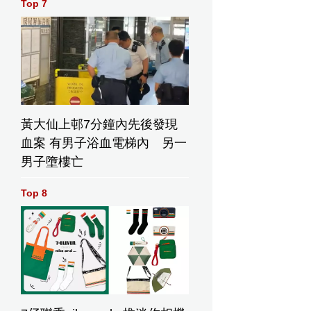
Top 7
黃大仙上邨7分鐘內先後發現
血案 有男子浴血電梯內 另一
男子墮樓亡
Top 8