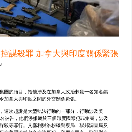
控謀殺罪 加拿大與印度關係緊張
3
集團的頭目，指他涉及在加拿大政治刺殺一名知名錫
令加拿大與印度之間的外交關係緊張。
，這次起訴是大型執法行動的一部分，行動涉及美
7名被告，他們涉嫌屬於三個印度國際犯罪集團，涉及
謀殺等罪行。艾塞利與洛杉磯警察局、聯邦調查局及