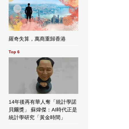
羅奇失算，萬商重歸香港
Top 6
14年後再有華人奪「統計學諾
貝爾獎」 蘇煒傑：AI時代正是
統計學研究「黃金時間」