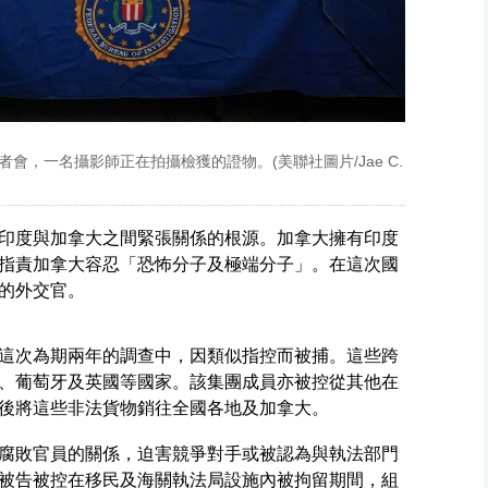
者會，一名攝影師正在拍攝檢獲的證物。(美聯社圖片/Jae C.
印度與加拿大之間緊張關係的根源。加拿大擁有印度
指責加拿大容忍「恐怖分子及極端分子」。在這次國
的外交官。
這次為期兩年的調查中，因類似指控而被捕。這些跨
、葡萄牙及英國等國家。該集團成員亦被控從其他在
後將這些非法貨物銷往全國各地及加拿大。
腐敗官員的關係，迫害競爭對手或被認為與執法部門
被告被控在移民及海關執法局設施內被拘留期間，組