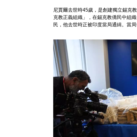
尼賈爾去世時45歲，是創建獨立錫克
克教正義組織」，在錫克教僑民中組織
民，他去世時正被印度當局通緝。當局