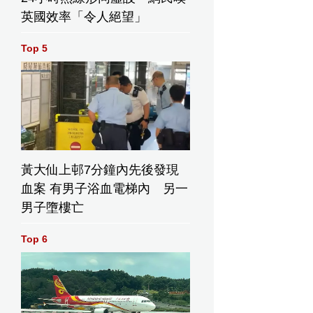
英國效率「令人絕望」
Top 5
黃大仙上邨7分鐘內先後發現
血案 有男子浴血電梯內 另一
男子墮樓亡
Top 6