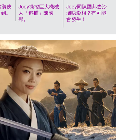
背後到底有
密任務？
古裝俠
Joey操控巨大機械
Joey同陳國邦去沙
報到。
人「追捕」陳國
灘唔影相？冇可能
邦。
會發生！