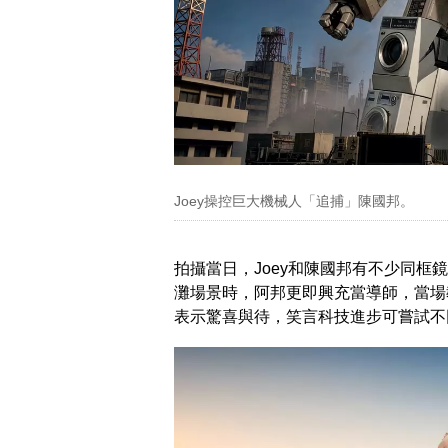
Joey操控巨大機械人「追捕」陳國邦。
拍攝當日，Joey和陳國邦有不少同
灘場景時，阿邦更即興充當導師，當場教導
表示驚喜與待，笑言科技進步可嘗試不