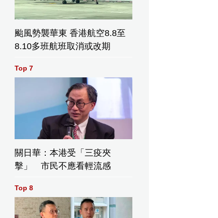
颱風勢襲華東 香港航空8.8至
8.10多班航班取消或改期
Top 7
酷古裝俠客造型驚喜報到。
關日華：本港受「三疫夾
擊」 市民不應看輕流感
Top 8
雨，仍
「追
Joey