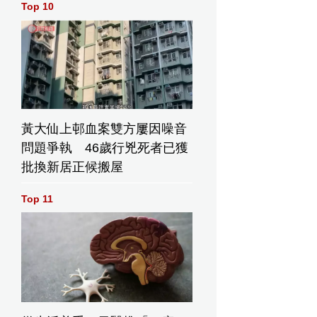
Top 10
黃大仙上邨血案雙方屢因噪音
問題爭執 46歲行兇死者已獲
批換新居正候搬屋
Top 11