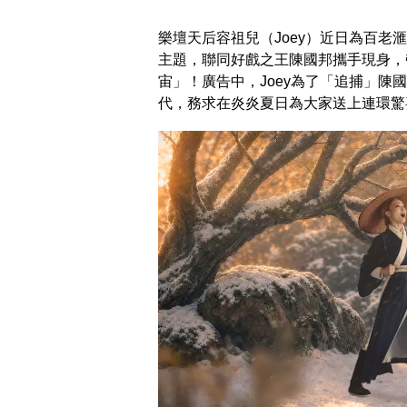
樂壇天后容祖兒（Joey）近日為百
主題，聯同好戲之王陳國邦攜手現身，
宙」！廣告中，Joey為了「追捕」
代，務求在炎炎夏日為大家送上連環驚