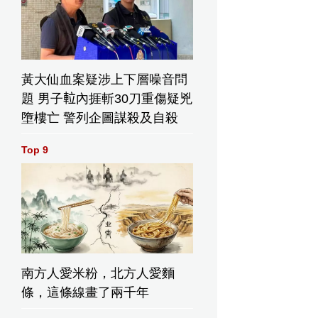
甚麼秘
黃大仙血案疑涉上下層噪音問
題 男子𨋢內捱斬30刀重傷疑兇
墮樓亡 警列企圖謀殺及自殺
Top 9
南方人愛米粉，北方人愛麵
條，這條線畫了兩千年