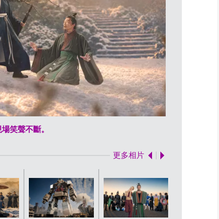
現場笑聲不斷。
Joey以冷
更多相片
即使槍林彈
然鍥而不捨
捕」陳國邦，