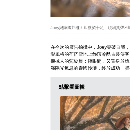
Joey與陳國邦碰面即默契十足，現場笑聲不
在今次的廣告拍攝中，Joey突破自
影風格的茫茫雪地上飾演冷酷古裝俠客
機械人的駕駛員；轉眼間，又置身於槍
滿陽光氣息的泰國沙灘，終於成功「捕
點擊看圖輯