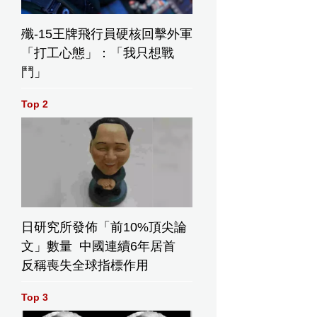
殲-15王牌飛行員硬核回擊外軍
「打工心態」：「我只想戰
鬥」
Top 2
日研究所發佈「前10%頂尖論
文」數量 中國連續6年居首
反稱喪失全球指標作用
Top 3