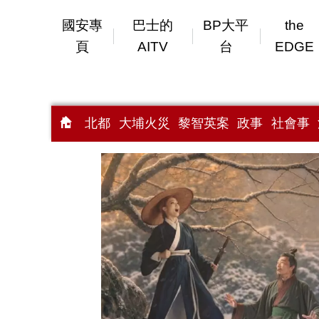
國安專
巴士的
BP大平
the
頁
AITV
台
EDGE
北都
大埔火災
黎智英案
政事
社會事