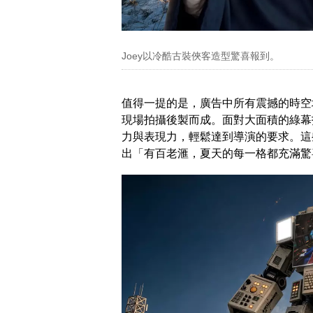
Joey以冷酷古裝俠客造型驚喜報到。
值得一提的是，廣告中所有震撼的時空
現場拍攝後製而成。面對大面積的綠幕
力與表現力，輕鬆達到導演的要求。這
出「有百老滙，夏天的每一格都充滿驚