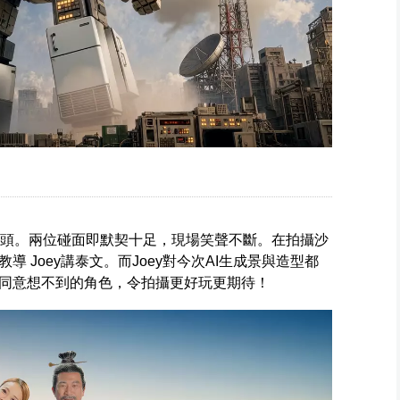
框鏡頭。兩位碰面即默契十足，現場笑聲不斷。在拍攝沙
 Joey講泰文。而Joey對今次AI生成景與造型都
同意想不到的角色，令拍攝更好玩更期待！