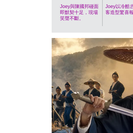
Joey與陳國邦碰面
Joey以冷酷
即默契十足，現場
客造型驚喜
笑聲不斷。