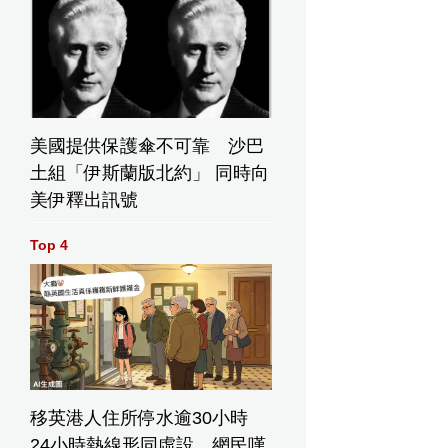
美國提供保護傘不可靠 沙巴
土組「伊斯蘭版北約」 同時向
美伊釋出訊號
Top 4
移英港人住所停水逾30小時
24小時熱線形同虛設 網民嘆