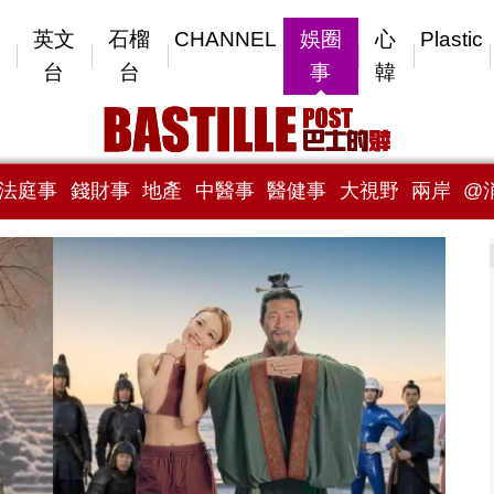
英文
石榴
CHANNEL
娛圈
心
Plastic
台
台
事
韓
法庭事
錢財事
地產
中醫事
醫健事
大視野
兩岸
@