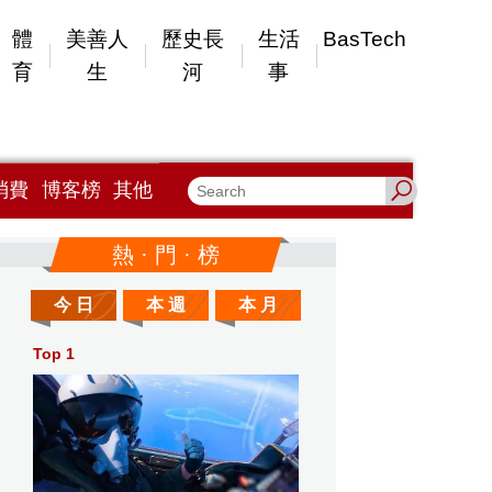
體
美善人
歷史長
生活
BasTech
育
生
河
事
消費
博客榜
其他
熱 · 門 · 榜
今 日
本 週
本 月
Top 1