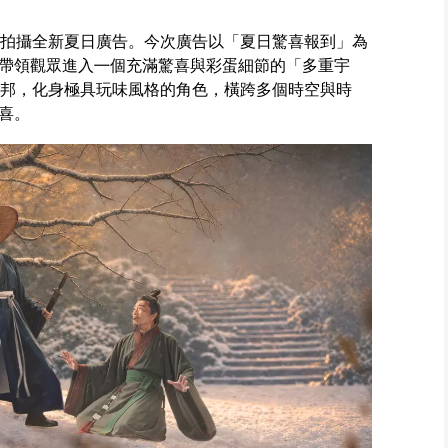
老滙拍攝全新夏日廣告。今次廣告以「夏日驚喜報到」為
帶領觀眾進入㇐個充滿驚喜與彩蛋細節的「多重宇
陳國邦，化身極具玩味風格的角色，橫跨多個時空與時
喜。