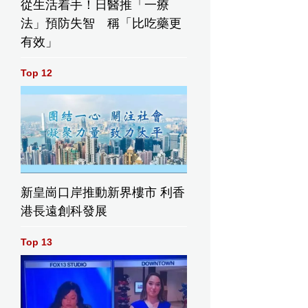
從生活着手！日醫推「一療
法」預防失智 稱「比吃藥更
有效」
Top 12
新皇崗口岸推動新界樓市 利香
港長遠創科發展
Top 13