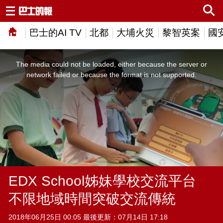
巴士的AI TV
北都
大埔火災
黎智英案
國
This
is
a
The media could not be loaded, either because the server or
modal
window.
network failed or because the format is not supported.
EDX School姊妹學校交流平台
不限地域時間突破交流傳統
2018年06月25日 00:05 最後更新：07月14日 17:18