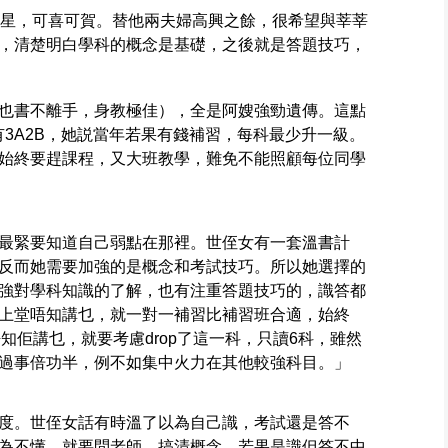
星星，可喜可賀。替他兩夫婦高興之餘，很希望與莘莘
，清楚明白學科的概念是基礎，之後就是答題技巧，
也書不離手，身教極佳），全是阿嫂強勁遺傳。這點
 都有3A2B，她説當年若果有錢補習，每科最少升一級。
始終要趕課程，又大班教學，難免不能照顧每位同學
最緊要知道自己弱點在那裡。世侄女有一套溫書計
反而她需要加強的是概念和考試技巧。所以她選擇的
強對學科知識的了解，也有注重答題技巧的，識答都
上堂唔知講乜，就一對一補習比補習班合適，始終
ve科目唔知佢講乜，就要考慮drop了這一科，只讀6科，雖然
過事倍功半，例不如集中火力在其他較強科目。」
度。世侄女話有時溫了以為自己識，考試還是答不
為不懂，就要問老師，搞清概念。若果是識但答不中