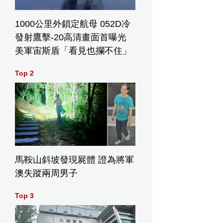
1000公里外鎖定航母 052D冷
發射鷹擊-20高清畫面首曝光
美軍宙斯盾「看見也攔不住」
Top 2
馬鞍山斜坡發現屍體 證為將軍
澳失蹤兩周男子
Top 3