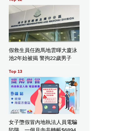
假救生員任跑馬地雲暉大廈泳
池2年始被揭 警拘22歲男子
Top 13
女子墮假冒內地執法人員電騙
陷阱 一個月內共轉帳$6894