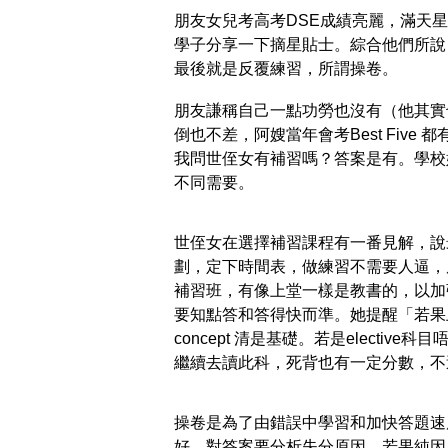
朋友女兒考高考DSE成績亮麗，滿天
學子分享一下摘星貼士。綜合他們所說
最後就是反覆練習，所謂操卷。
朋友謙稱自己一點功勞也沒有（他其實
倒也不差，阿嫂當年會考Best Five
我問世侄女有補習嗎？答案是有。學校
不同需要。
世侄女在選擇補習課程有一番見解，說
劃，定下時間表，做練習不需要人逼，
補習班，有像上堂一樣是教書的，以加
要知點答和答得快而準。她提醒「若果
concept 清是基礎。若是electi
繼續去讀此科，死背也有一定分數，不
操卷是為了由錯誤中學習和加快答題速
好。對答案要分析失分原因，若果純因