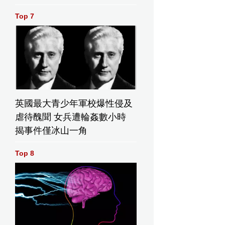
Top 7
英國最大青少年軍校爆性侵及
虐待醜聞 女兵遭輪姦數小時
揭事件僅冰山一角
Top 8