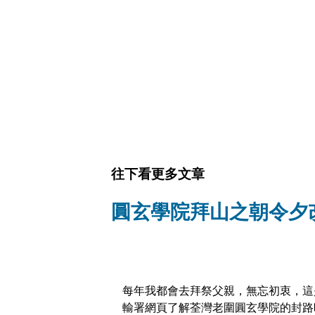
往下看更多文章
圓玄學院拜山之朝令夕
每年我都會去拜祭父親，無忘初衷，這
輸署網頁了解荃灣老圍圓玄學院的封路