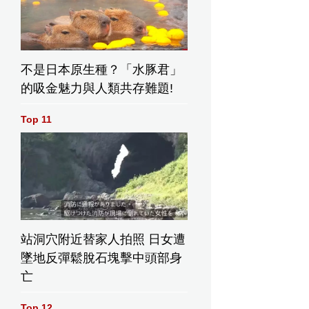
不是日本原生種？「水豚君」
的吸金魅力與人類共存難題!
Top 11
站洞穴附近替家人拍照 日女遭
墜地反彈鬆脫石塊擊中頭部身
亡
Top 12