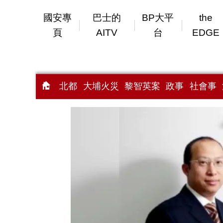
國安專
巴士的
BP大平
the
頁
AITV
台
EDGE
北都
大埔火災
黎智英案
政事
社會事