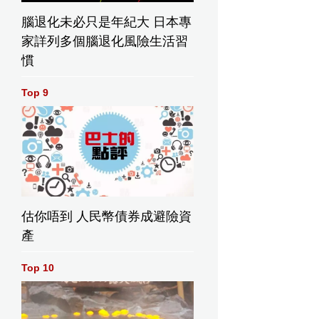
腦退化未必只是年紀大 日本專
家詳列多個腦退化風險生活習
慣
Top 9
估你唔到 人民幣債券成避險資
產
Top 10