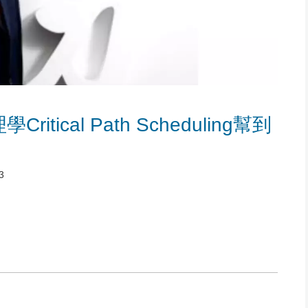
tical Path Scheduling幫到
3