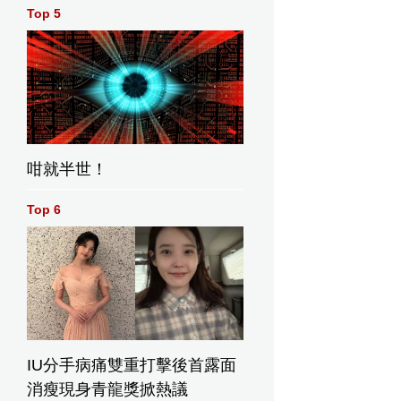
Top 5
咁就半世！
Top 6
IU分手病痛雙重打擊後首露面
消瘦現身青龍獎掀熱議