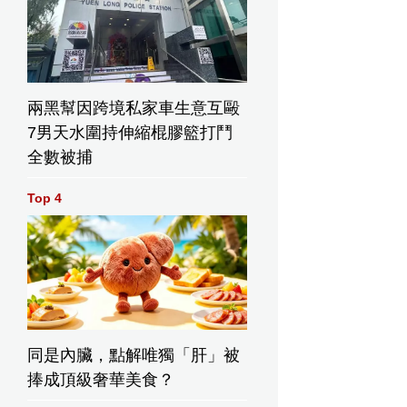
兩黑幫因跨境私家車生意互毆
7男天水圍持伸縮棍膠籃打鬥
全數被捕
Top 4
同是內臟，點解唯獨「肝」被
捧成頂級奢華美食？