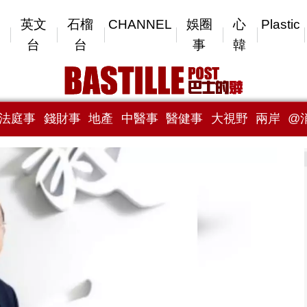
英文
石榴
CHANNEL
娛圈
心
Plastic
台
台
事
韓
法庭事
錢財事
地產
中醫事
醫健事
大視野
兩岸
@