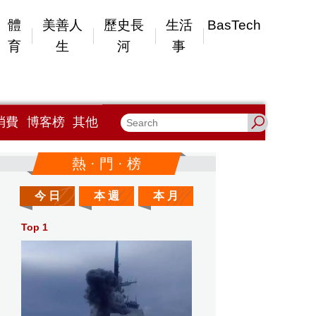
體
美善人
歷史長
生活
BasTech
育
生
河
事
消費
博客榜
其他
熱 · 門 · 榜
今 日
本 週
本 月
Top 1