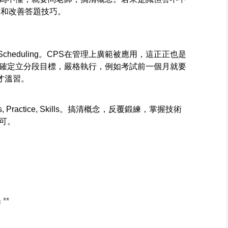
細和改善答題技巧。
th Scheduling。CPS在管理上廣範被應用，這正正也是
確定立分段目標，嚴格執行，例如考試前一個月就要
期才溫習。
 Practice, Skills。搞清概念，反覆鍛練，掌握技術
可。
**