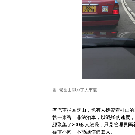
圖: 老圍山腳排了大車龍
有汽車掉頭落山，也有人攜帶着拜山的
執一束香，非法泊車，以9秒9的速度
經聚集了200多人鼓噪，只見管理員
從前不同，不能讓你們進入。