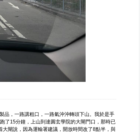
製品，一路講粗口，一路氣沖沖轉頭下山。我於是手
，跑了15分鐘，上山到達圓玄學院的大閘門口，那時已
隔着大閘說，因為運輸署建議，開放時間改了8點半，與