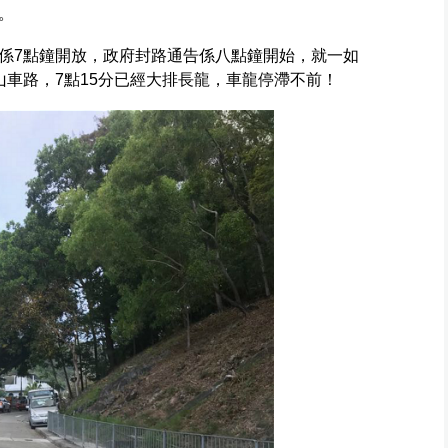
。
係7點鐘開放，政府封路通告係八點鐘開始，就一如
山車路，7點15分已經大排長龍，車龍停滯不前！