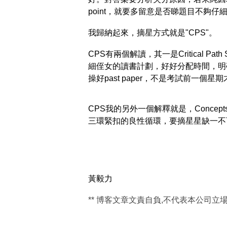
point，就要多留意是否睇題目不夠仔
我歸納起來，摘星方式就是"CPS"。
CPS有兩個解讀，其一是Critical Pa
細侄女的讀書計劃，好好分配時間，明
操好past paper，不是考試前一個星
CPS我的另外一個解釋就是，Concepts,
三環緊扣的良性循環，要摘星星缺一不
黃毅力
** 博客文章文責自負,不代表本公司立場 