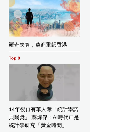
羅奇失算，萬商重歸香港
Top 8
14年後再有華人奪「統計學諾
貝爾獎」 蘇煒傑：AI時代正是
統計學研究「黃金時間」