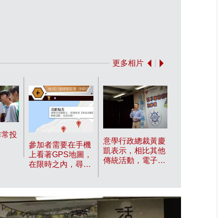
更多相片
要在最短時
非常投
意學行政總裁黃慶
到Checkpo
參加者需要在手機
凱表示，相比其他
取勝的竅門
上看著GPS地圖，
傳統活動，電子學
在限時之內，尋找
習遊踪活動可以將
各個Checkpoint。
電子、營地兩者二
合為一，令學習內
容與營地內的不同
地方互動，達致