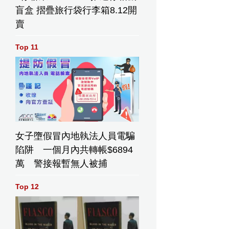
盲盒 摺疊旅行袋行李箱8.12開
賣
Top 11
女子墮假冒內地執法人員電騙
陷阱 一個月內共轉帳$6894
萬 警接報暫無人被捕
Top 12