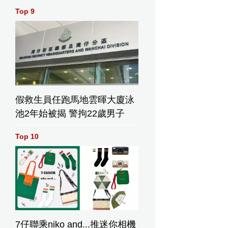
Top 9
假救生員任跑馬地雲暉大廈泳
池2年始被揭 警拘22歲男子
Top 10
7仔聯乘niko and...推迷你相機