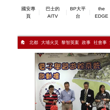
國安專
巴士的
BP大平
the
頁
AITV
台
EDGE
北都
大埔火災
黎智英案
政事
社會事