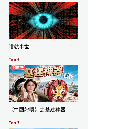
咁就半世！
Top 6
間內找
電子學習遊踪活動
能夠在戶
青年會書院校長劉
int，是
可以將電子、營地
同學們顯
國良表示，希望學
。
兩者二合為一，令
躍。
生能夠透過電子儀
學習內容與營地內
器，增加他們參與
的不同地方互動。
戶外活動的投入
《中國好嘢》之基建神器
感。
Top 7