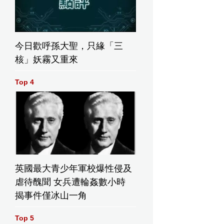
今日歡呼孫大聖，只緣「三
核」妖霧又重來
Top 4
英國最大青少年軍校爆性侵及
虐待醜聞 女兵遭輪姦數小時
揭事件僅冰山一角
常投入。
Top 5