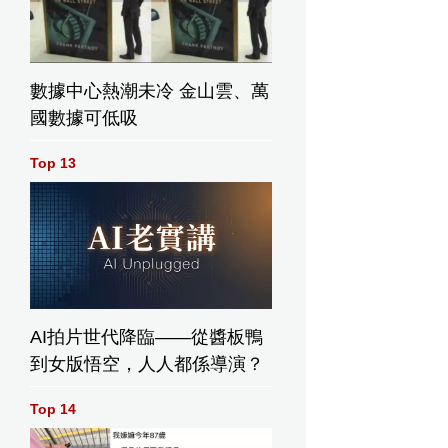
數據中心熱潮未冷 金山雲、萬
國數據可低吸
Top 13
AI拍片世代降臨——從醬板鴨
到女版悟空，人人都係導演？
Top 14