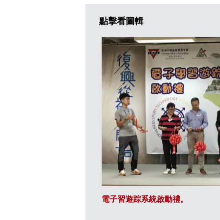
點擊看圖輯
電子習遊踪系統啟動禮。