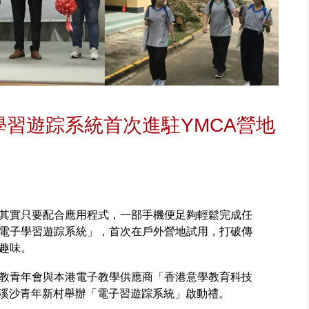
學習遊踪系統首次進駐YMCA營地
其實只要配合應用程式，一部手機便足夠輕鬆完成任
電子學習遊踪系統」，首次在戶外營地試用，打破傳
趣味。
教青年會與本港電子教學供應商「香港意學教育科技
烏溪沙青年新村舉辦「電子習遊踪系統」啟動禮。