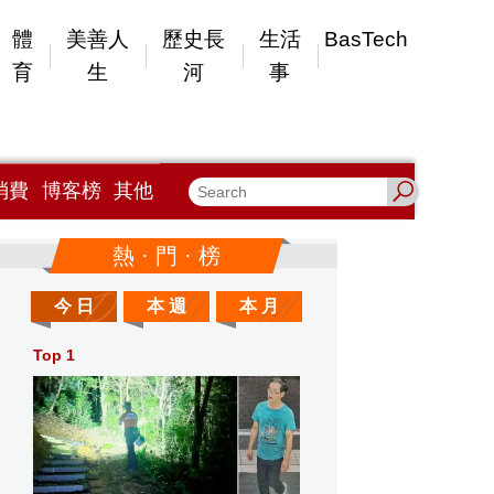
體
美善人
歷史長
生活
BasTech
育
生
河
事
消費
博客榜
其他
熱 · 門 · 榜
今 日
本 週
本 月
Top 1