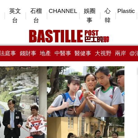
英文
石榴
CHANNEL
娛圈
心
Plastic
台
台
事
韓
法庭事
錢財事
地產
中醫事
醫健事
大視野
兩岸
@