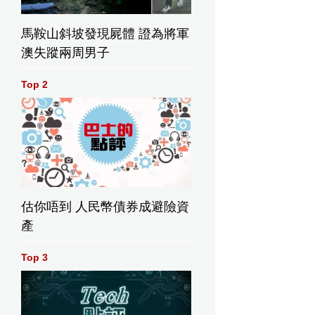
馬鞍山斜坡發現屍體 證為將軍
澳失蹤兩周男子
Top 2
估你唔到 人民幣債券成避險資
產
Top 3