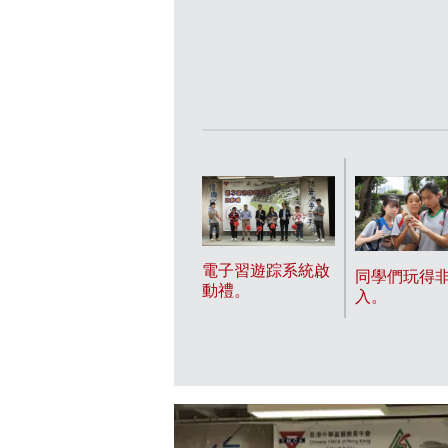
電子習遊踪系統啟
同學們玩得
動禮。
入。