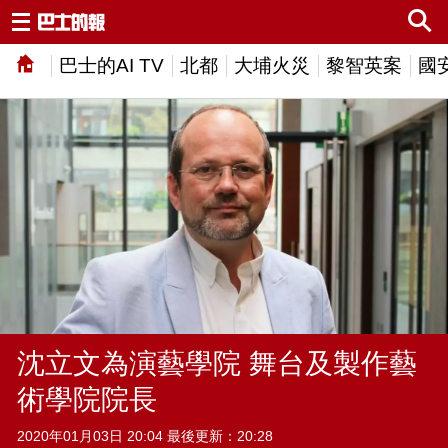
巴士的AI TV
北都
大埔火災
黎智英案
國
沈立文為演藝學院 舞台及製作藝
術學院院長
2020年01月03日 20:04 最後更新：20:28