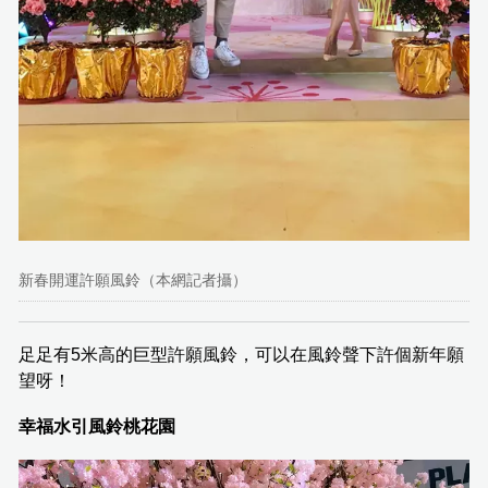
新春開運許願風鈴（本網記者攝）
足足有5米高的巨型許願風鈴，可以在風鈴聲下許個新年願
望呀！
幸福水引風鈴桃花園