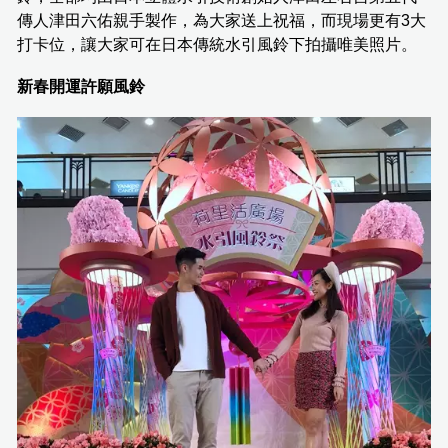
傳人津田六佑親手製作，為大家送上祝福，而現場更有3大
打卡位，讓大家可在日本傳統水引風鈴下拍攝唯美照片。
新春開運許願風鈴