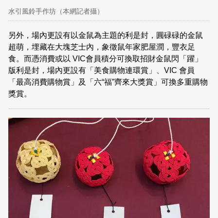
水引風鈴手作坊（本網記者攝）
另外，場內更設有以金鼠為主題的利是封，圓碌碌的金鼠
超萌，埋藏在大塊芝士內，象徵鼠年家肥屋潤，豐衣足
食。而憑消費或以 VIC會員積分可換取招財金鼠閃「躍」
版利是封，場內更設有「美食購物連環賞」、VIC 會員
「最高消費購物賞」及「六“福”齊來大獎賞」可換多重購物
獎賞。