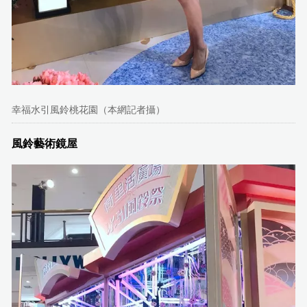
幸福水引風鈴桃花園（本網記者攝）
風鈴藝術鏡屋