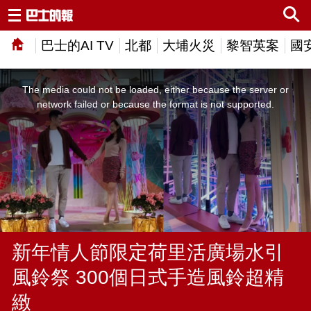
巴士的AI TV
北都
大埔火災
黎智英案
國
This
is
a
The media could not be loaded, either because the server or
modal
window.
network failed or because the format is not supported.
新年情人節限定荷里活廣場水引
風鈴祭 300個日式手造風鈴超精
緻