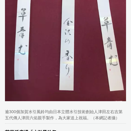
逾300個加賀水引風鈴均由日本立體水引技術創始人津田左右吉第
五代傳人津田六佑親手製作，為大家送上祝福。（本網記者攝）