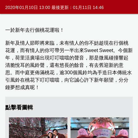
2020年01月10日 13:00 最後更新：01月11日 14:46
一於新年去行個桃花運啦！
新年及情人節即將來臨，未有情人的你不妨趁現在行個桃
花運，而有情人的你可帶另一半出來Sweet Sweet。今個新
年，荷里活廣場出現叮叮噹噹的聲音，那是微風碰撞響起
清脆悅耳的風鈴聲，還有悠長的餘音，有去舊迎新的意
思。而中庭更佈滿桃花，逾300個風鈴均為手造日本傳統水
引風鈴在桃花下叮叮噹噹，向它誠心許下新年願望，分分
鐘夢想成真呢！
點擊看圖輯