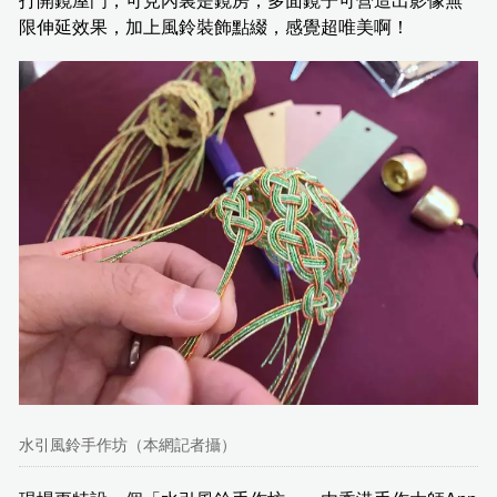
打開鏡屋門，可見內裏是鏡房，多面鏡子可營造出影像無
限伸延效果，加上風鈴裝飾點綴，感覺超唯美啊！
水引風鈴手作坊（本網記者攝）