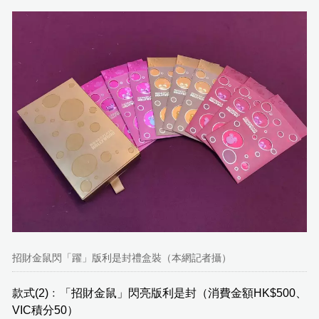
招財金鼠閃「躍」版利是封禮盒裝（本網記者攝）
款式(2)﹕「招財金鼠」閃亮版利是封（消費金額HK$500、
VIC積分50）