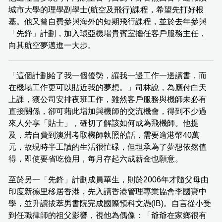
城市大學的理學副學士(航空及飛行)課程，希望先打好根
基。他又曾自費參與海外的短期飛行課程，並於去年參與
「先鋒」計劃，加入環亞機場貴賓室擔任客戶服務主任，
向其航空夢邁進一大步。
「這個計劃給了我一個優勢，讓我一邊工作一邊讀書，而
在機場工作更可以貼近我的夢想。」司林說，為應付白天
上課，獲公司安排夜班工作，雖然客戶服務與機師未必有
直接關係，卻可藉此增加與機師的交流機會，得到不少過
來人分享「貼士」，確切了解該如何成為飛機師。他提
及，若自費到澳洲考取機師執照的話，需要逾港幣40萬
元，故現時半工讀的生活很忙碌，但坦承為了夢想依然值
得，即使要省吃儉用，每月存起六成薪金也願意。
至於另一「先鋒」計劃成員華生，則於2006年才隨父母由
印度新德里移居香港，先入讀香港管理專業協會李國寶中
學，並升讀拔萃男書院完成國際預科文憑(IB)。自言從小受
到任職律師的祖父影響，視他為偶像：「爺爺在家鄉很有