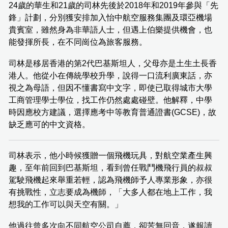
24歲的華生和21歲的司林先後於2018年和2019年參與「先
鋒」計劃，分別獲安排加入怡中航空服務集團及環亞機場
貴賓室，雖然身為非華語人士，但遇上伯樂提供機會，也
能發揮所長，在不同崗位為旅客服務。
司林是移居香港的第2代巴基斯坦人，父母亦是土生土長香
港人。他從小在傳統學校升學，說得一口流利廣東話，亦
視之為母語，但因不懂書寫中文字，即使已取得城市大學
工商管理學士學位，找工作仍然處處碰壁。他解釋，中學
時因應校方建議，選擇應考中等教育普通證書(GCSE)，故
缺乏應可的中文資格。
司林表示，他小時候獲贈一個飛機玩具，對航空業產生興
趣，至年前回到巴基斯坦，看到曾任戰鬥機飛行員的叔叔
駕駛飛機起來舉重若輕，認為飛機師予人專業形象，亦很
有挑戰性，立志要成為機師，「大多人都在地上工作，我
想我的工作可以與天空有關。」
他過往曾多次向不同航空公司自薦，卻苦無回音，遂報讀