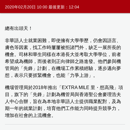
2020年02月20日 10:00 最後更新：12:04
總有出頭天！
非華語人士就業困難，即使擁有大學學歷，仍會因語言、
膚色等因素，找工作時屢屢被拒諸門外，缺乏一展所長的
機會。司林和華生同樣在本港長大並考取大學學位，前者
希望成為機師，而後者則正向律師之路進發。他們參與機
管局的「先鋒」計劃，在機場工作累積經驗，逐步邁向夢
想，表示只要抓緊機會，也能「力爭上游」。
機場管理局於2018年推出「EXTRA MILE 里・想高飛」項
目，旗下的「先鋒」計劃為機管局與香港聖公會麥理浩夫
人中心合辦，旨在為本地非華語人士提供職業配對，及為
期一年的就業計劃，培育他們工作能力同時提升競爭力，
增加在社會的上流機會。