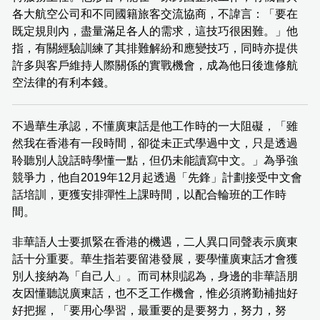
各大航空公司和不同國籍旅客交流協商，不諱言：「要在
既定規則內，盡量滿足各人的需求，這技巧很困難。」他
指，有關經驗訓練了其排難解紛和應變技巧，同時亦提供
許多與客戶維持人際關係的實戰機會，成為他日後進修航
空法律的有利本錢。
不過華生承認，不懂廣東話是他工作時的一大阻礙，「雖
然我在香港有一段時間，卻從未正式學過中文，只是透過
聆聽別人說話時學懂一點，但仍未能讀寫中文。」為爭強
競爭力，他自2019年12月起透過「先鋒」計劃接受中文會
話培訓，更獲安排彈性上課時間，以配合輪班的工作時
間。
非華語人士要抓緊在香港的機遇，二人異口同聲表示廣東
話十分重要。華生指若要留港發展，要學懂廣東話才會獲
別人接納為「自己人」。而司林則認為，身邊的非華語朋
友因懂聽説廣東話，也不乏工作機會，惟必須將勤補拙好
好把握，「要用心學習，最重要的是要努力，努力，努