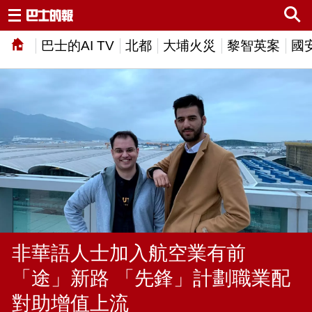
巴士的AI TV
北都
大埔火災
黎智英案
國
非華語人士加入航空業有前
「途」新路 「先鋒」計劃職業配
對助增值上流