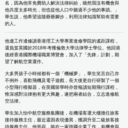
名，因為他常免費助人解決法律糾紛，雖然我沒有機會與
他共度太多時光，但也從他人口中聽過不少他的事蹟。」
華生說，他希望追隨爺爺腳步，利用法律知識幫助有需要
的人。
他邊工作邊修讀香港理工大學專業進修學院的遙距課程，
還負笈英國於2018年考獲倫敦大學法律學士學位。他回港
後經香港國際機場職業博覽會，加入了「先鋒」計劃，期
望了解航空業運作。
大多男孩子小時候都有一個「機械夢」，華生笑言自己亦
不例外，喜歡飛機及電子遊戲，長大後更自行研製了一個
小型飛行模擬器，在英國留學時亦曾報讀短期飛行課程，
惟深感對法律抱有更大興趣，遂把兩者結合，立志進修航
空法律。
華生加入怡中航空服務集團後，在機場客運大樓擔任旅客
接待服務主任，最近還因表現優異，獲調升至二級旅客接
待服務主任。他形容，能在一家跨國企業工作，有機會與