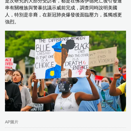
是次研究的大部分受訪者，都是在佛洛伊德死亡後引發連
串有關種族與警暴抗議示威前完成，調查同時說明美國
人，特別是非裔，在新冠肺炎爆發後面臨壓力，孤獨感更
強烈。
AP圖片