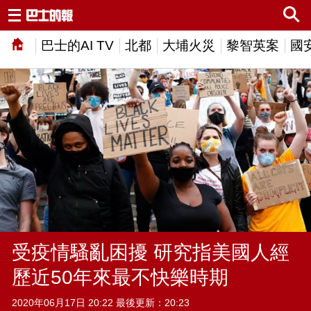
巴士的AI TV
北都
大埔火災
黎智英案
國
受疫情騷亂困擾 研究指美國人經
歷近50年來最不快樂時期
2020年06月17日 20:22 最後更新：20:23