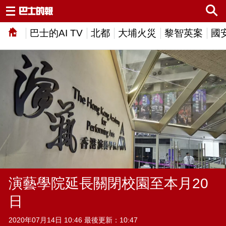
巴士的AI TV
北都
大埔火災
黎智英案
國
演藝學院延長關閉校園至本月20
日
2020年07月14日 10:46 最後更新：10:47