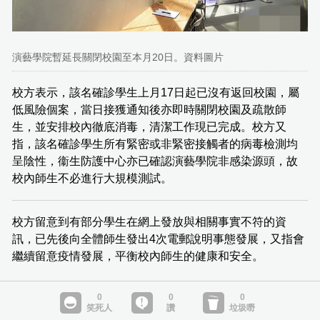
演藝學院暫延長關閉校園至本月20日。資料圖片
校方表示，該名確診學生上月17日起已沒有返回校園，屬
低風險個案，當日接獲通知後亦即時關閉校園及疏散師
生，並安排校內徹底消毒，清潔工作現已完成。校方又
指，該名確診學生所有緊密或非緊密接觸者的病毒檢測均
呈陰性，衞生防護中心亦已確認演藝學院非感染源頭，故
校內師生不必進行大規模測試。
校方留意到有部分學生在網上發放與相關事實不符的資
訊，已先後向全體師生發出4次電郵說明事態發展，又指會
繼續留意疫情發展，平衡校內師生的健康和安全。