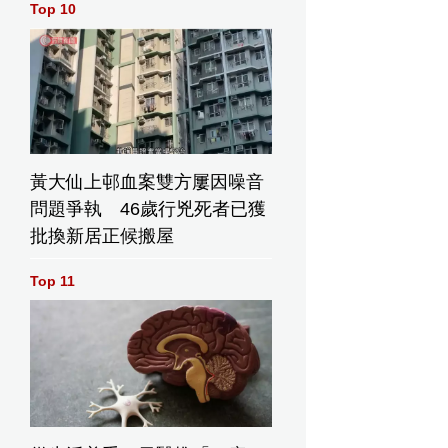
Top 10
黃大仙上邨血案雙方屢因噪音
問題爭執 46歲行兇死者已獲
批換新居正候搬屋
Top 11