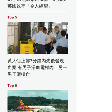
英國效率「令人絕望」
Top 5
黃大仙上邨7分鐘內先後發現
血案 有男子浴血電梯內 另一
男子墮樓亡
Top 6