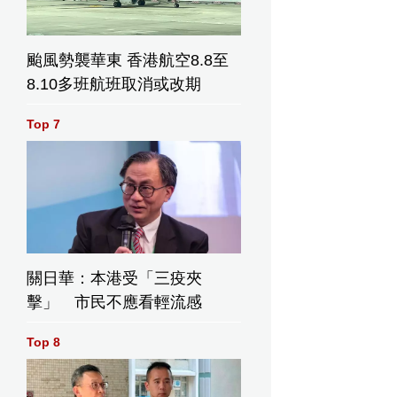
颱風勢襲華東 香港航空8.8至
8.10多班航班取消或改期
Top 7
關日華：本港受「三疫夾
擊」 市民不應看輕流感
Top 8