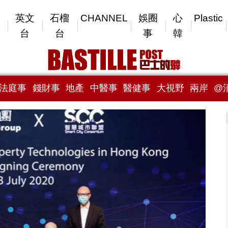
英文
石榴
CHANNEL
娛圈
心
Plastic
台
台
事
韓
法庭事
錢財事
地產
中醫事
醫健事
大視野
兩岸
@