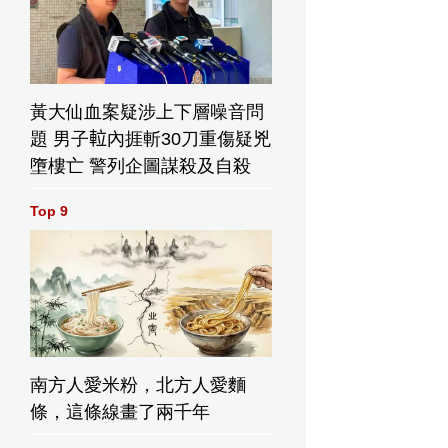
黃大仙血案疑涉上下層噪音問
題 男子𨋢內捱斬30刀重傷疑兇
墮樓亡 警列企圖謀殺及自殺
Top 9
南方人愛米粉，北方人愛麵
條，這條線畫了兩千年