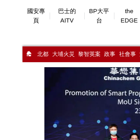
國安專
巴士的
BP大平
the
頁
AITV
台
EDGE
北都
大埔火災
黎智英案
政事
社會事