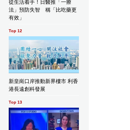
從生活着手！日醫推「一療
法」預防失智 稱「比吃藥更
有效」
Top 12
新皇崗口岸推動新界樓市 利香
港長遠創科發展
Top 13