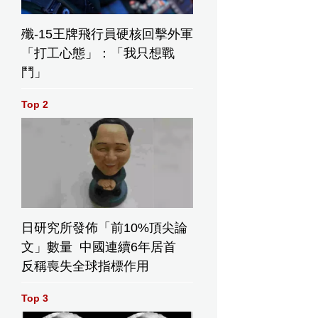
殲-15王牌飛行員硬核回擊外軍
「打工心態」：「我只想戰
鬥」
Top 2
日研究所發佈「前10%頂尖論
文」數量 中國連續6年居首
反稱喪失全球指標作用
Top 3