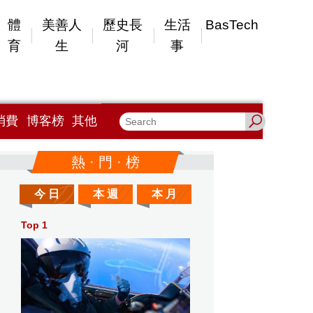
體
美善人
歷史長
生活
BasTech
育
生
河
事
消費
博客榜
其他
熱 · 門 · 榜
今 日
本 週
本 月
Top 1