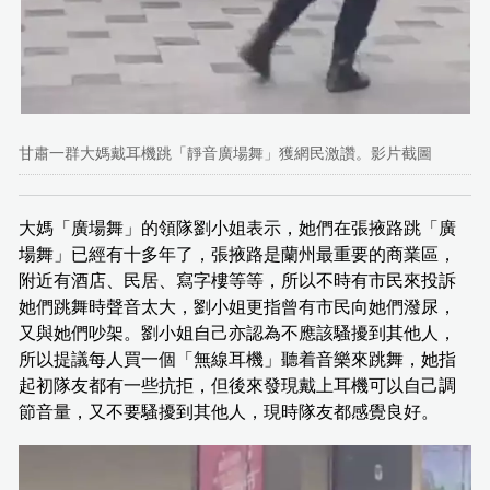
甘肅一群大媽戴耳機跳「靜音廣場舞」獲網民激讚。影片截圖
大媽「廣場舞」的領隊劉小姐表示，她們在張掖路跳「廣
場舞」已經有十多年了，張掖路是蘭州最重要的商業區，
附近有酒店、民居、寫字樓等等，所以不時有市民來投訴
她們跳舞時聲音太大，劉小姐更指曾有市民向她們潑尿，
又與她們吵架。劉小姐自己亦認為不應該騷擾到其他人，
所以提議每人買一個「無線耳機」聽着音樂來跳舞，她指
起初隊友都有一些抗拒，但後來發現戴上耳機可以自己調
節音量，又不要騷擾到其他人，現時隊友都感覺良好。