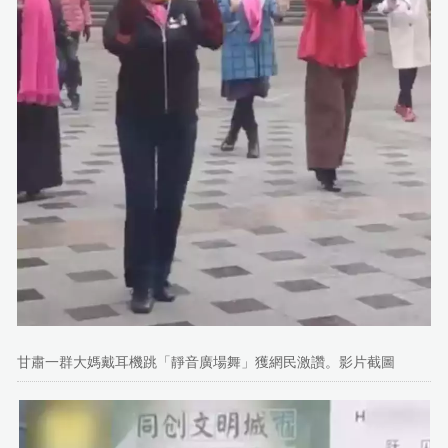
甘肅一群大媽戴耳機跳「靜音廣場舞」獲網民激讚。影片截圖