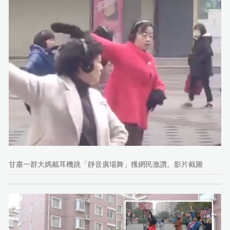
甘肅一群大媽戴耳機跳「靜音廣場舞」獲網民激讚。影片截圖