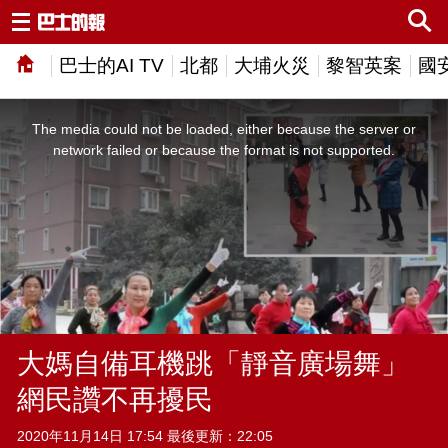
巴士的AI TV
北都
大埔火災
黎智英案
國
This
is
a
The media could not be loaded, either because the server or
modal
window.
network failed or because the format is not supported.
大媽自備耳機跳「靜音廣場舞」
網民讚不再擾民
2020年11月14日 17:54 最後更新：22:05