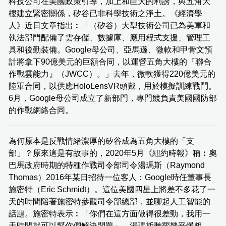
科技公司在美國政策引導，加上和巨大的利誘，與五角大
樓建立緊密關係，矽谷已非科學技術之淨土。《經濟學
人》近日文章指出︰「（矽谷）大型技術公司已為美軍和
執法部門配備了雲存儲、數據庫、應用程式支援、管理工
具和後勤裝備。Google母公司、亞馬遜、微軟和甲骨文預
計將拿下90億美元的巨額合同，以運營五角大樓的『聯合
作戰雲能力』（JWCC）。」去年，微軟獲得220億美元的
陸軍合同，以供應HoloLensVR頭戴，用於模擬訓練戰鬥。
6月，Google母公司成立了新部門，專門競負責美國國防部
的作戰網絡合同。
為何原本是反戰情緒濃厚的矽谷成為五角大樓的「支
部」？原來這是有故事的，2020年5月《紐約時報》稱︰奧
巴馬政府時期的特種作戰司令部司令湯瑪斯（Raymond
Thomas）2016年某日招待一位客人：Google時任董事長
施密特（Eric Schmidt）。這位美國四星上將差不多花了一
天的時間陪著施密特參觀司令部總部，並聊起人工智能的
話題。施密特表示︰「你們在這方面做得很差勁，我用一
天時間就可以幫你們解決問題」，湯瑪斯聽罷幾乎爆粗，