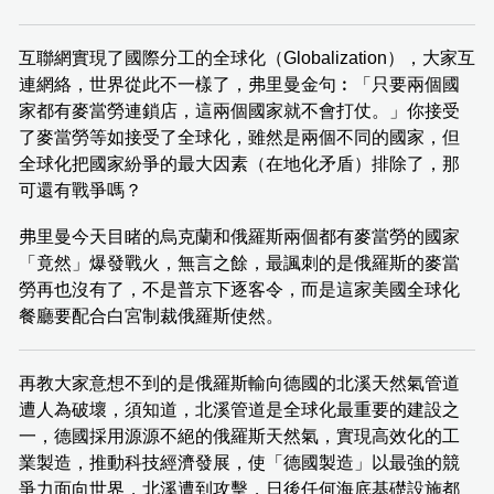
互聯網實現了國際分工的全球化（Globalization），大家互
連網絡，世界從此不一樣了，弗里曼金句︰「只要兩個國
家都有麥當勞連鎖店，這兩個國家就不會打仗。」你接受
了麥當勞等如接受了全球化，雖然是兩個不同的國家，但
全球化把國家紛爭的最大因素（在地化矛盾）排除了，那
可還有戰爭嗎？
弗里曼今天目睹的烏克蘭和俄羅斯兩個都有麥當勞的國家
「竟然」爆發戰火，無言之餘，最諷刺的是俄羅斯的麥當
勞再也沒有了，不是普京下逐客令，而是這家美國全球化
餐廳要配合白宮制裁俄羅斯使然。
再教大家意想不到的是俄羅斯輸向德國的北溪天然氣管道
遭人為破壞，須知道，北溪管道是全球化最重要的建設之
一，德國採用源源不絕的俄羅斯天然氣，實現高效化的工
業製造，推動科技經濟發展，使「德國製造」以最強的競
爭力面向世界，北溪遭到攻擊，日後任何海底基礎設施都