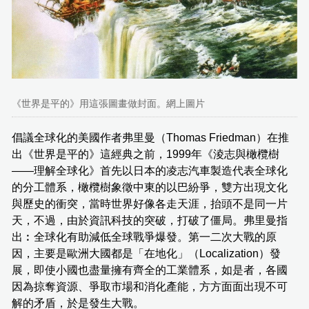
《世界是平的》用這張圖畫做封面。網上圖片
倡議全球化的美國作者弗里曼（Thomas Friedman）在推
出《世界是平的》這經典之前，1999年《淩志與橄欖樹
——理解全球化》首先以日本的凌志汽車製造代表全球化
的分工體系，橄欖樹象徵中東的以巴紛爭，雙方出現文化
與歷史的衝突，當時世界好像各走天涯，抬頭不是同一片
天，不過，由於資訊科技的突破，打破了僵局。弗里曼指
出︰全球化有助減低全球戰爭爆發。第一二次大戰的原
因，主要是歐洲大國都是「在地化」（Localization）發
展，即使小國也盡量擁有齊全的工業體系，如是者，各國
因為掠奪資源、爭取市場和消化產能，方方面面出現不可
解的矛盾，於是發生大戰。