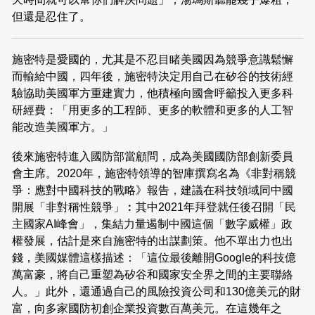
但還是忍住了。
施密特是愛國的，尤其是不忍目睹美國因為競爭意識鬆懈
而輸給中國，四年後，施密特決定用自己在矽谷的技術經
驗協助美國軍方重建實力，他積極向國會呼籲投入更多科
研經費：「用更多的工程師、更多的軟體和更多的人工智
能改造美國軍方。」
後來施密特進入國防部當顧問，成為美國國防部創新委員
會主席。2020年，施密特領導的智庫撰寫名為《非對稱競
爭：應對中國科技的戰略》報告，建議在科技領域同中國
開展「非對稱性競爭」︰其中2021年拜登就任後召開「民
主國家AI峰會」，集結力量遏制中國這個「數字威權」政
權發展，估計是來自施密特的出謀劃策。他不單出力也出
錢，美國媒體這樣描述：「這位最後離開Google的科技億
萬富豪，將自己重塑為矽谷和國家安全界之間的主要聯絡
人。」此外，還通過自己的風險投資公司和130億美元的財
富，向多家國防初創企業投資數百萬美元。在這幾年之