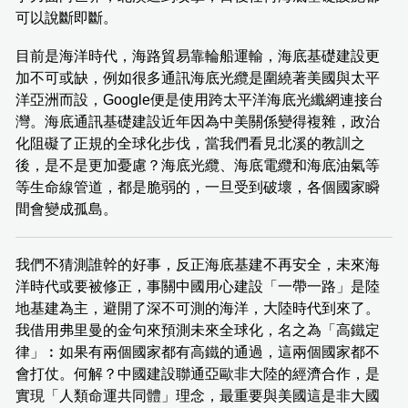
可以說斷即斷。
目前是海洋時代，海路貿易靠輪船運輸，海底基礎建設更
加不可或缺，例如很多通訊海底光纜是圍繞著美國與太平
洋亞洲而設，Google便是使用跨太平洋海底光纖網連接台
灣。海底通訊基礎建設近年因為中美關係變得複雜，政治
化阻礙了正規的全球化步伐，當我們看見北溪的教訓之
後，是不是更加憂慮？海底光纜、海底電纜和海底油氣等
等生命線管道，都是脆弱的，一旦受到破壞，各個國家瞬
間會變成孤島。
我們不猜測誰幹的好事，反正海底基建不再安全，未來海
洋時代或要被修正，事關中國用心建設「一帶一路」是陸
地基建為主，避開了深不可測的海洋，大陸時代到來了。
我借用弗里曼的金句來預測未來全球化，名之為「高鐵定
律」︰如果有兩個國家都有高鐵的通過，這兩個國家都不
會打仗。何解？中國建設聯通亞歐非大陸的經濟合作，是
實現「人類命運共同體」理念，最重要與美國這是非大國