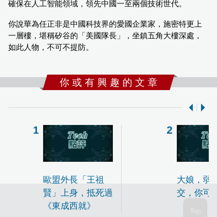
確保在人工智能領域，領先中國一至兩個技術世代。
你說華為任正非是中國科技界的愛國企業家，施密特更上
一層樓，堪稱矽谷的「美國隊長」，坐鎮五角大樓深處，
如此人物，不可不提防。
你 或 有 興 趣 的 文 章
歐盟外長「王祖
大娘，弱
賢」上身，抵死過
交，你可
《東成西就》