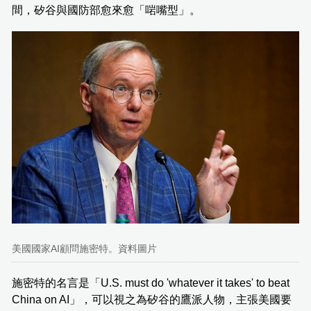
間，矽谷與國防部愈來愈「啱嘴型」。
美國國家AI顧問施密特。資料圖片
施密特的名言是「U.S. must do 'whatever it takes' to beat
China on AI」，可以視之為矽谷的鷹派人物，主張美國要