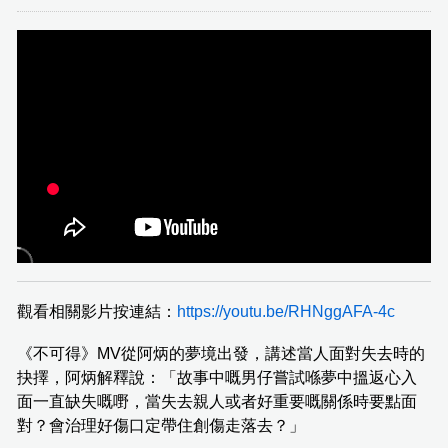
觀看相關影片按連結：
https://youtu.be/RHNggAFA-4c
《不可得》MV從阿炳的夢境出發，講述當人面對失去時的
抉擇，阿炳解釋說：「故事中嘅男仔嘗試喺夢中搵返心入
面一直缺失嘅嘢，當失去親人或者好重要嘅關係時要點面
對？會治理好傷口定帶住創傷走落去？」