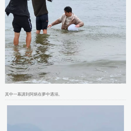
其中一幕講到阿炳在夢中遇溺。