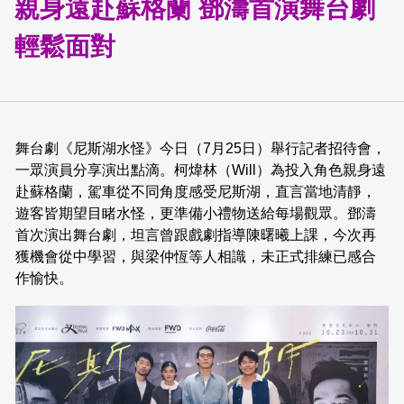
親⾝遠赴蘇格蘭 鄧濤首演舞台劇
輕鬆面對
舞台劇《尼斯湖水怪》今日（7月25日）舉行記者招待會，
一眾演員分享演出點滴。柯煒林（Will）為投入角色親身遠
赴蘇格蘭，駕車從不同角度感受尼斯湖，直言當地清靜，
遊客皆期望目睹水怪，更準備小禮物送給每場觀眾。鄧濤
首次演出舞台劇，坦言曾跟戲劇指導陳曙曦上課，今次再
獲機會從中學習，與梁仲恆等人相識，未正式排練已感合
作愉快。