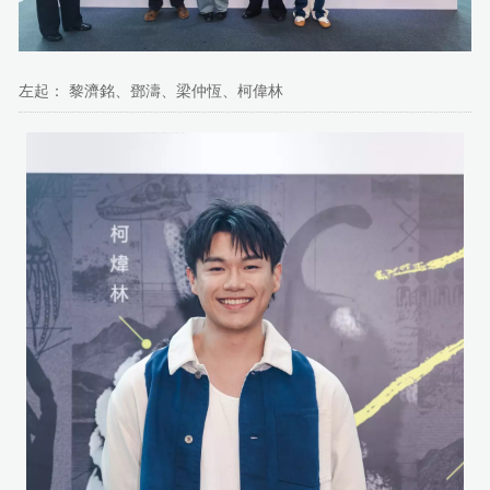
左起： 黎濟銘、鄧濤、梁仲恆、柯偉林