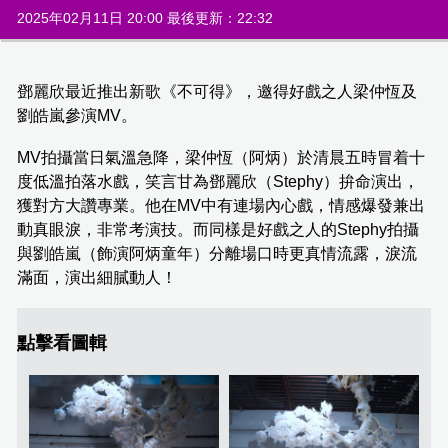
2025年02月11日 20:00 最後更新：22:32
鄧麗欣最近推出新歌《不可得》，邀得好戲之人梁仲恆及
劉皓嵐參演MV。
MV拍攝當日氣溫急降，梁仲恆（阿炳）於清晨五時冒着十
度低溫拍落水戲，笑言甘為鄧麗欣（Stephy）拚命演出，
獲對方大讚專業。他在MV中有連場內心戲，情感爆發兼出
動真眼淚，非常考演技。而同樣是好戲之人的Stephy拍攝
與劉皓嵐（飾演阿炳童年）分離場口時更真情流露，淚流
滿面，演出細膩動人！
點擊看圖輯