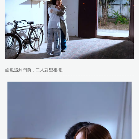
皓嵐追到門前，二人對望相擁。