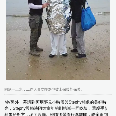
阿炳一上水，工作人員立即為他披上保暖氈保暖。
MV另外一幕講到阿炳夢見小時候與Stephy相處的美好時
光，Stephy與飾演阿炳童年的劉皓嵐一同吃飯，還親手切
蘋果給對方，場面溫馨。她隨後帶着行李離開，皓嵐追到