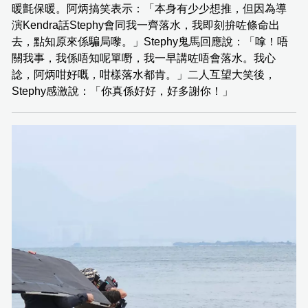
暖氈保暖。阿炳搞笑表示：「本身有少少想推，但因為導
演Kendra話Stephy會同我一齊落水，我即刻拚咗條命出
去，點知原來係騙局嚟。」Stephy鬼馬回應說：「嗱！唔
關我事，我係唔知呢單嘢，我一早講咗唔會落水。我心
諗，阿炳咁好嘅，咁樣落水都肯。」二人互望大笑後，
Stephy感激說：「你真係好好，好多謝你！」