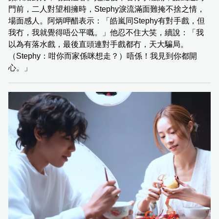
門前，二人對望相擁時，Stephy淚流滿面難掩不捨之情，
場面感人。阿炳呷醋表示：「皓嵐同Stephy有對手戲，但
我冇，我就覺得唔公平嘅。」他忍不住大笑，續說：「我
以為有落水戲，最後直頭連對手戲都冇，天大騙局。
（Stephy：咁你而家係咪想走？）唔係！我見到你都開
心。」