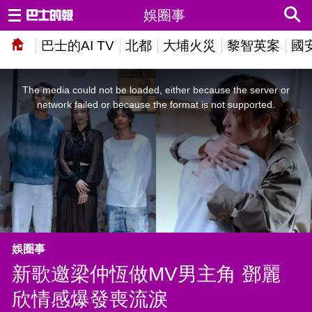
娛圈事
巴士的AI TV
北都
大埔火災
黎智英案
國
This
is
a
The media could not be loaded, either because the server or
modal
window.
network failed or because the format is not supported.
娛圈事
新歌邀梁仲恆做MV男主角 鄧麗
欣情感爆發喪流淚