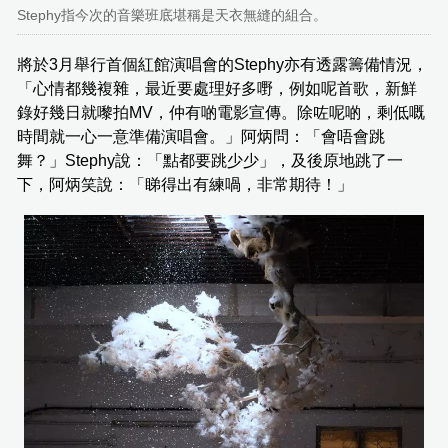
Stephy指今次的音樂班底堪稱是天衣無縫的組合。
將於3月舉行首個紅館演唱會的Stephy亦有透露籌備情況，
「心情都幾複雜，最近要處理好多嘢，例如呢首歌，新鮮
錄好幾日就嚟拍MV，仲有啲電影宣傳。除咗呢啲，剩低嘅
時間就一心一意準備演唱會。」阿炳問：「會唔會跳
舞？」Stephy說：「點都要跳少少」，及後原地跳了一
下，阿炳笑說：「睇得出有練喎，非常期待！」