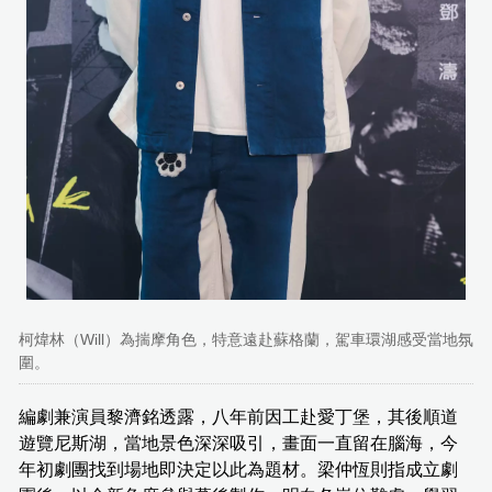
柯煒林（Will）為揣摩角色，特意遠赴蘇格蘭，駕車環湖感受當地氛
圍。
編劇兼演員黎濟銘透露，八年前因工赴愛丁堡，其後順道
遊覽尼斯湖，當地景色深深吸引，畫面一直留在腦海，今
年初劇團找到場地即決定以此為題材。梁仲恆則指成立劇