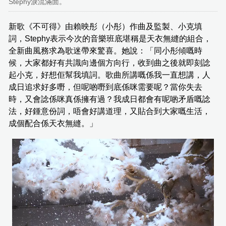
Stephy淚流滿面。
新歌《不可得》由賴映彤（小彤）作曲及監製、小克填
詞，Stephy表示今次的音樂班底堪稱是天衣無縫的組合，
全新曲風務求為歌迷帶來驚喜。她說：「同小彤傾嘅時
候，大家都好有共識向邊個方向行，收到曲之後就即刻諗
起小克，好想佢幫我填詞。歌曲所講嘅係我一直想講，人
成日追求好多嘢，但呢啲嘢到底係咪需要呢？當你失去
時，又會諗係咪真係擁有過？我成日都會有呢啲矛盾嘅諗
法，好鍾意份詞，唔會好講道理，又貼合到大家嘅生活，
成個配合係天衣無縫。」