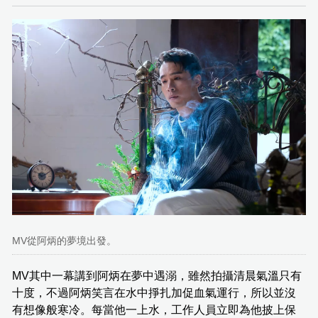
MV從阿炳的夢境出發。
MV其中一幕講到阿炳在夢中遇溺，雖然拍攝清晨氣溫只有
十度，不過阿炳笑言在水中掙扎加促血氣運行，所以並沒
有想像般寒冷。每當他一上水，工作人員立即為他披上保