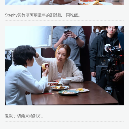
Stephy與飾演阿炳童年的劉皓嵐一同吃飯。
還親手切蘋果給對方。