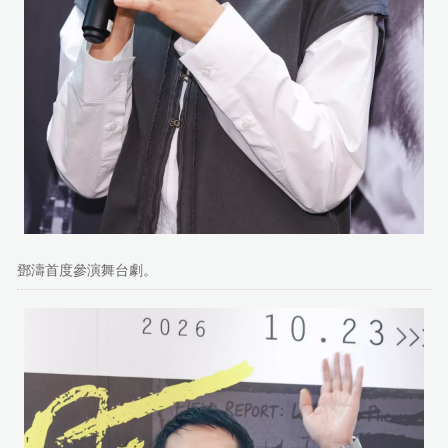
鄧濤首度參演舞台劇。