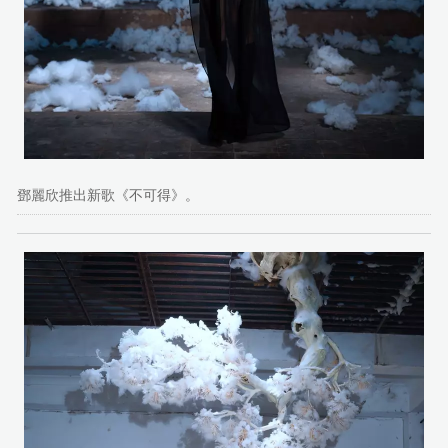
鄧麗欣推出新歌《不可得》。