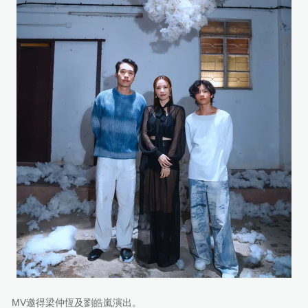
MV邀得梁仲恆及劉皓嵐演出。