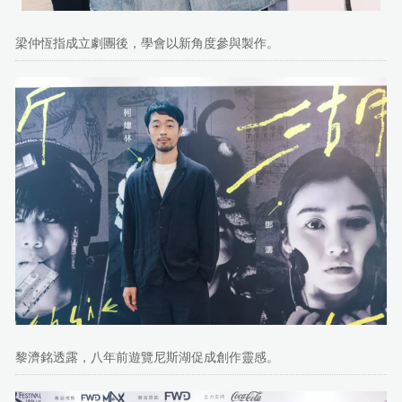
梁仲恆指成立劇團後，學會以新角度參與製作。
黎濟銘透露，八年前遊覽尼斯湖促成創作靈感。