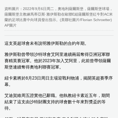
資料圖片：2022年9月6日周二，奧地利薩爾斯堡，薩爾斯堡球場，
薩爾斯堡主教練馬蒂亞斯·雅伊斯勒在歐聯E組薩爾斯堡紅牛對AC米
蘭的足球比賽中向球員發出指示。(美聯社圖片/Florian Schroetter)
AP圖片
這支英超球會未有說明雅伊斯勒的合約年期。
雅伊斯勒曾帶領沙特球會艾阿里連續兩屆奪得亞洲冠軍聯
賽精英賽冠軍。他於2023年加入艾阿里，此前曾帶領薩爾
斯堡連續奪得奧地利聯賽冠軍。
紐卡素將於8月23日周日主場迎戰利物浦，揭開英超賽季序
幕。
艾迪賀維周五證實他已辭職。他執教紐卡素近五年，期間
結束了這支由沙特財團支持的球會數十年來對獎盃的等
待。