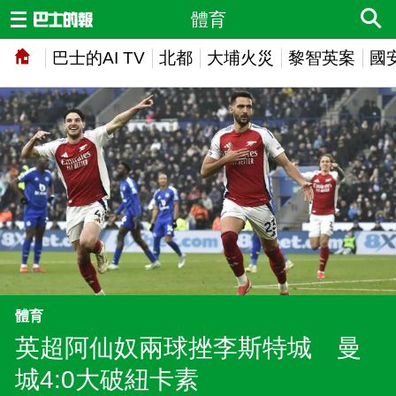
體育
巴士的AI TV
北都
大埔火災
黎智英案
國
體育
英超阿仙奴兩球挫李斯特城 曼
城4:0大破紐卡素