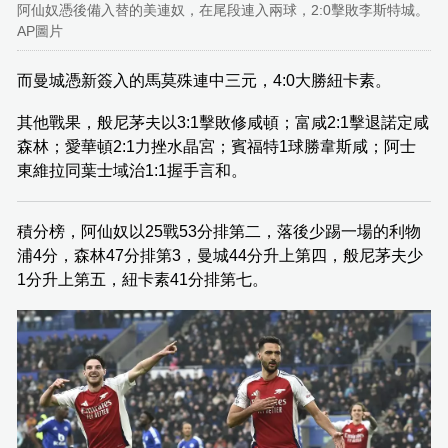
阿仙奴憑後備入替的美連奴，在尾段連入兩球，2:0擊敗李斯特城。
AP圖片
而曼城憑新簽入的馬莫殊連中三元，4:0大勝紐卡素。
其他戰果，般尼茅夫以3:1擊敗修咸頓；富咸2:1擊退諾定咸
森林；愛華頓2:1力挫水晶宮；賓福特1球勝韋斯咸；阿士
東維拉同葉士域治1:1握手言和。
積分榜，阿仙奴以25戰53分排第二，落後少踢一場的利物
浦4分，森林47分排第3，曼城44分升上第四，般尼茅夫少
1分升上第五，紐卡素41分排第七。