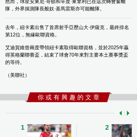
然而，球星安東尼·哥頓和辛度·東拿利已在這次轉會窗離
隊，外界揣測隊長般奴·基馬雷斯亦可能離隊。
去年，紐卡素出售了首席射手亞歷山大·伊薩克，最終排名
第12位，無緣歐聯資格。
艾迪賀維曾兩度帶領紐卡素取得歐聯資格，並於2025年贏
得英格蘭聯賽盃，結束了球會70年來對主要本土賽事獎盃
的等待。
（美聯社）
你 或 有 興 趣 的 文 章