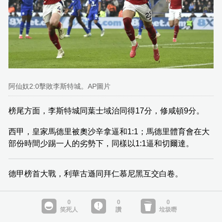
阿仙奴2:0擊敗李斯特城。AP圖片
榜尾方面，李斯特城同葉士域治同得17分，修咸頓9分。
西甲，皇家馬德里被奧沙辛拿逼和1:1；馬德里體育會在大
部份時間少踢一人的劣勢下，同樣以1:1逼和切爾達。
德甲榜首大戰，利華古遜同拜仁慕尼黑互交白卷。