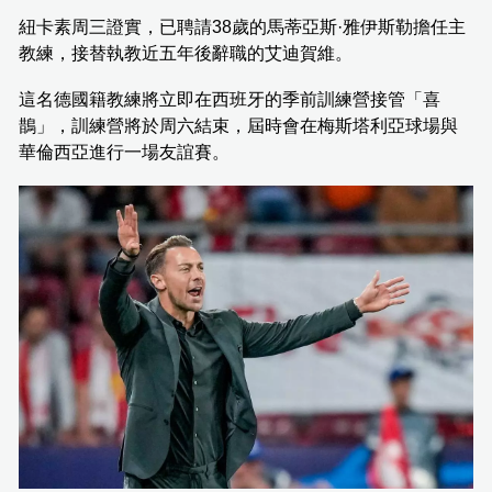
紐卡素周三證實，已聘請38歲的馬蒂亞斯·雅伊斯勒擔任主
教練，接替執教近五年後辭職的艾迪賀維。
這名德國籍教練將立即在西班牙的季前訓練營接管「喜
鵲」，訓練營將於周六結束，屆時會在梅斯塔利亞球場與
華倫西亞進行一場友誼賽。