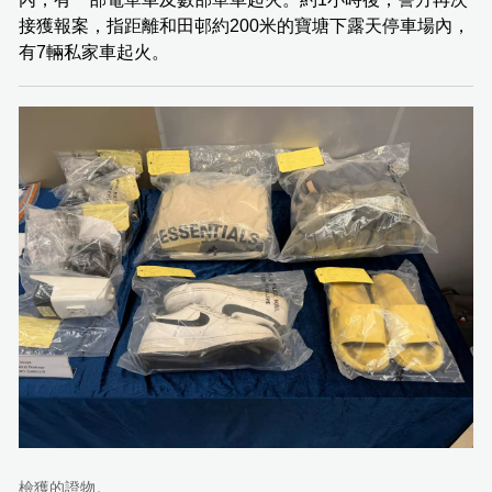
接獲報案，指距離和田邨約200米的寶塘下露天停車場內，
有7輛私家車起火。
檢獲的證物。