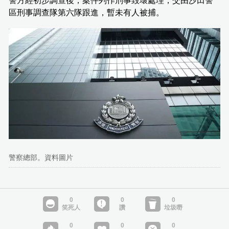
警方經初步調查後，案件列作刑事毀壞處理，交由沙田警
區刑事調查隊第六隊跟進，暫未有人被捕。
警察總部。資料圖片