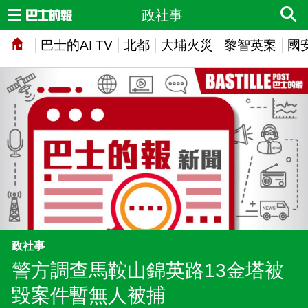
政社事
巴士的AI TV
北都
大埔火災
黎智英案
國
政社事
警方調查馬鞍山錦英路13金塔被
毀案件暫無人被捕