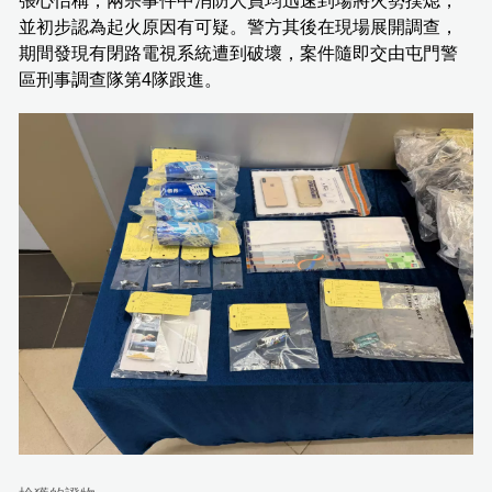
張心怡稱，兩宗事件中消防人員均迅速到場將火勢撲熄，
並初步認為起火原因有可疑。警方其後在現場展開調查，
期間發現有閉路電視系統遭到破壞，案件隨即交由屯門警
區刑事調查隊第4隊跟進。