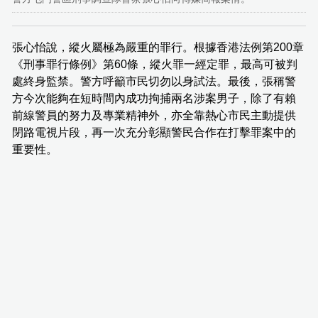
張心怡說，縱火屬極為嚴重的罪行。根據香港法例第200章
《刑事罪行條例》第60條，縱火罪一經定罪，最高可被判
處終身監禁。警方呼籲市民切勿以身試法。最後，張稱警
方今次能夠在短時間內成功拘捕兩名涉案男子，除了有賴
前線警員的努力及專業精神外，亦全靠熱心市民主動提供
閉路電視片段，再一次充分彰顯警民合作在打擊罪案中的
重要性。