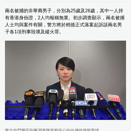
兩名被捕的非華裔男子，分別為25歲及26歲，其中一人持
有香港身份證，2人均報稱無業。初步調查顯示，兩名被捕
人士均與案件有關，警方將於稍後正式落案起訴該兩名男
子各1項刑事毀壞及縱火罪。
警方屯門警區刑事調查隊督察張心怡向傳媒簡報案情。