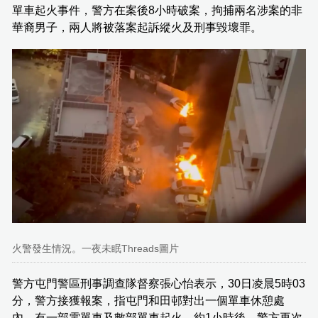
單車起火事件，警方在案後8小時破案，拘捕兩名涉案的非
華裔男子，兩人將被落案起訴縱火及刑事毀壞罪。
火警發生情況。一夜未眠Threads圖片
警方屯門警區刑事調查隊督察張心怡表示，30日凌晨5時03
分，警方接獲報案，指屯門和田邨對出一個單車休憩處
內，有一部電單車及數部單車起火。約1小時後，警方再次