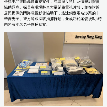
張指屯門警區高度重視案件，並調派反黑組及情報組探員
協助調查。探員在現場翻查大量閉路電視片段，並在附近
居民提供的閉路電視影像協助下，迅速鎖定兩名涉案的非
華裔男子。警方隨即採取拘捕行動，並成功於案發後8小時
內將該兩名男子拘捕歸案。