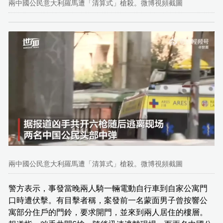
兩中國公民意大利羅馬遭「清算式」槍殺。微博視頻截圖
兩中國公民意大利羅馬遭「清算式」槍殺。微博視頻截圖
警方表示，事發當晚兩人騎一輛電動自行車到自家公寓門
口時遭伏擊。有目擊者稱，案發前一名蒙面男子曾按響公
寓部分住戶的門鈴，要求開門，並來到兩人居住的樓層。