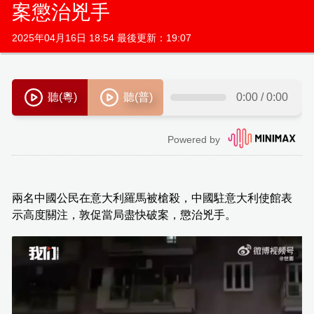
案懲治兇手
2025年04月16日 18:54 最後更新：19:07
兩名中國公民在意大利羅馬被槍殺，中國駐意大利使館表
示高度關注，敦促當局盡快破案，懲治兇手。