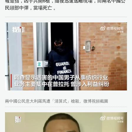
報道指，凶手共開6槍，隨後迅速逃離現場，而兩名中國公
民頭部中彈，當場死亡 。
兩中國公民意大利羅馬遭「清算式」槍殺。微博視頻截圖