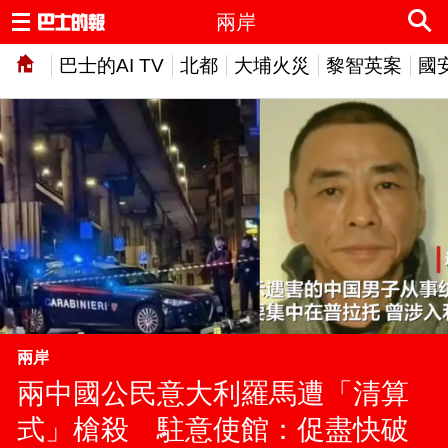
兩岸
巴士的AI TV
北都
大埔火災
黎智英案
國
兩岸
兩中國公民意大利羅馬遭「清算
式」槍殺 駐意使館：促盡快破