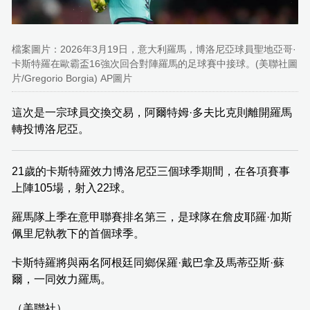
檔案圖片：2026年3月19日，意大利羅馬，博洛尼亞球員聖地亞哥·
卡斯特羅在歐霸盃16強次回合對陣羅馬的足球賽中接球。(美聯社圖
片/Gregorio Borgia) AP圖片
這次是一宗球員交換交易，阿爾特姆·多夫比克則離開羅馬
轉投博洛尼亞。
21歲的卡斯特羅效力博洛尼亞三個球季期間，在各項賽事
上陣105場，射入22球。
羅馬隊上季在意甲聯賽排名第三，是球隊在詹皮耶羅·加斯
佩里尼執教下的首個球季。
卡斯特羅將與兩名阿根廷同鄉保羅·戴巴拿及馬蒂亞斯·蘇
爾，一同效力羅馬。
（美聯社）