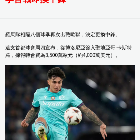
羅馬隊相隔八個球季再次出戰歐聯，決定更換中鋒。
這支首都球會周四宣布，從博洛尼亞簽入聖地亞哥·卡斯特
羅，據報轉會費為3,500萬歐元（約4,000萬美元）。