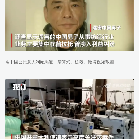
兩中國公民意大利羅馬遭「清算式」槍殺。微博視頻截圖