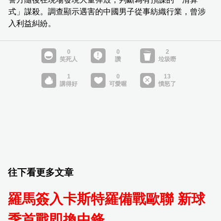
式」謀殺。調查顯示遇害的中國男子從事紡織行業，曾涉
入利益糾紛。
往下看更多文章
羅馬簽入卡斯特羅備戰歐聯 新球
季首戰即換中鋒