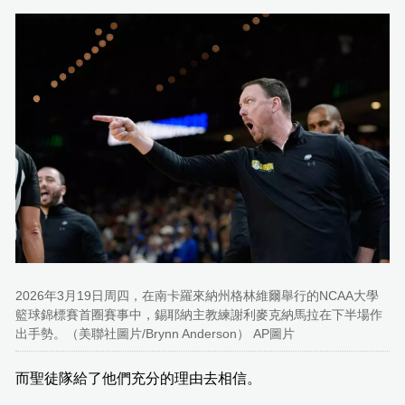
2026年3月19日周四，在南卡羅來納州格林維爾舉行的NCAA大學
籃球錦標賽首圈賽事中，錫耶納主教練謝利麥克納馬拉在下半場作
出手勢。（美聯社圖片/Brynn Anderson） AP圖片
而聖徒隊給了他們充分的理由去相信。