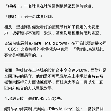
「繼續！」一名球員在球隊回到板凳區暫停時喊道。
「噢耶！」另一名球員回應。
相反，聖徒隊對備受看好的藍魔隊施加了穩定的比賽壓
力，後者顯得不適應、緊張，甚至對這種抵抗感到困惑。
資深前鋒馬利克·布朗（Maliq Brown）在哥倫比亞廣播公司
（CBS）比賽轉播的半場採訪中表示：「我們以為這場比
賽會是輕而易舉的。」
然而，聖徒隊在上半場的投籃命中率高達54.8%，面對的是
全國頂尖的防守。他們還不可思議地在上半場結束時在籃
板和禁區得分方面佔據優勢，而杜克大學自一月以來一直
以內外結合的方式擊敗對手。
半場結束時，他們以43：32領先。
錫耶納中鋒萊利·馬爾維（Riley Mulvey）說：「當我們開