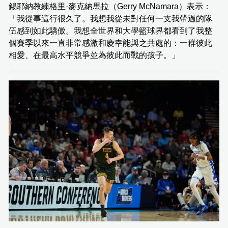
錫耶納教練格里·麥克納馬拉（Gerry McNamara）表示：
「我從事這行很久了。我想我從未對任何一支我帶過的隊
伍感到如此驕傲。我想全世界和大學籃球界都看到了我整
個賽季以來一直非常感激和慶幸能與之共處的：一群彼此
相愛、在最高水平競爭並為彼此而戰的孩子。」