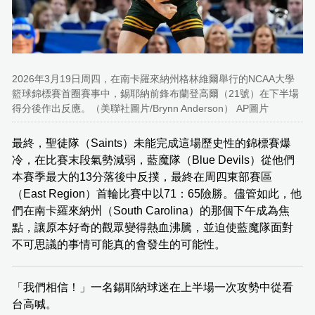
2026年3月19日周四，在南卡羅來納州格林維爾舉行的NCAA大學
籃球錦標賽首圈賽事中，錫耶納前鋒布蘭登高爾（21號）在下半場
得分後作出反應。（美聯社圖片/Brynn Anderson） AP圖片
最終，聖徒隊（Saints）未能完成這場歷史性的錦標賽爆
冷，在比賽末段氣勢減弱，藍魔隊（Blue Devils）從他們
本賽季最大的13分落後中反撲，最終在周四東部賽區
（East Region）首輪比賽中以71：65險勝。儘管如此，他
們在南卡羅來納州（South Carolina）的那個下午成為焦
點，讓原本好奇的觀眾變得熱血沸騰，並迫使藍魔隊面對
不可思議的事情可能真的會發生的可能性。
「我們相信！」一名錫耶納球迷在上半場一次攻勢中從看
台高喊。