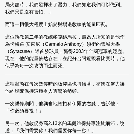
局火熱時，我們發揮出了潛力，我們知道我們可以做到。
我們只是沒有害怕。」
而這一切很大程度上始於與場邊教練的能量匹配。
這位執教第二年的教練麥克納馬拉，最為人所知的是他作
為卡梅羅·安東尼（Carmelo Anthony）領銜的雪城大學
（Syracuse）隊首發球員，贏得2003年全國冠軍的經歷。
現在，他的能量依然存在，在記分台附近觀看比賽時，他
似乎為每一次攻防而生而死。
這種狀態在每次暫停時的板凳區也持續著，彷彿在努力讓
他的球隊保持這種令人震驚的勢頭。
一次暫停期間，他興奮地輕拍科伊爾的右膝，告訴他：
「你必須要投！」
另一次，他敦促身高2.13米的馬爾維保持專注於細節，說
道：「我們需要你！我們需要你每一秒！」