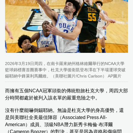
2026年3月19日周四，在南卡羅來納州格林維爾舉行的NCAA大學
籃球錦標賽首圈賽事中，杜克大學後衛凱登布澤在下半場運球突破
錫耶納中鋒萊利馬爾維。（美聯社圖片/Chris Carlson） AP圖片
而擁有五個NCAA冠軍頭銜的傳統勁旅杜克大學，周四大部
分時間都處於被列入該名單的嚴重危險之中。
沒有什麼能嚇倒錫耶納。無論是杜克大學的身高優勢，還
是與美聯社全美最佳陣容（Associated Press All-
American）成員、頂級NBA潛力新秀卡梅倫·布澤爾
（Cameron Boozer）的對決，甚至是因為資格和傷病問