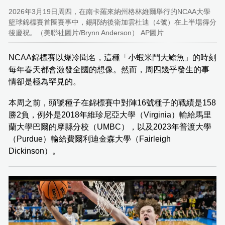
2026年3月19日周四，在南卡羅來納州格林維爾舉行的NCAA大學
籃球錦標賽首圈賽事中，錫耶納後衛加雲杜迪（4號）在上半場得分
後慶祝。（美聯社圖片/Brynn Anderson） AP圖片
NCAA錦標賽以爆冷聞名，這種「小蝦米鬥大鯨魚」的時刻
每年春天都會激發全國的想像。然而，周四幾乎發生的事
情卻是極為罕見的。
本周之前，頭號種子在錦標賽中對陣16號種子的戰績是158
勝2負，例外是2018年維珍尼亞大學（Virginia）輸給馬里
蘭大學巴爾的摩縣分校（UMBC），以及2023年普渡大學
（Purdue）輸給費爾利迪金森大學（Fairleigh
Dickinson）。