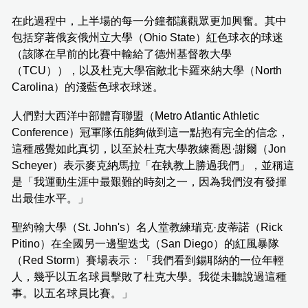
在此過程中，上半場的每一分鐘都讓觀眾更加興奮。其中
包括穿著俄亥俄州立大學（Ohio State）紅色球衣的球迷
（該隊在早前的比賽中輸給了德州基督教大學
（TCU）），以及杜克大學宿敵北卡羅來納大學（North
Carolina）的淺藍色球衣球迷。
人們對大西洋中部體育聯盟（Metro Atlantic Athletic
Conference）冠軍隊伍能夠做到這一點抱有完全的信念，
這種感覺如此真切，以至於杜克大學教練喬恩·謝爾（Jon
Scheyer）表示麥克納馬拉「在執教上勝過我們」，並稱這
是「我運動生涯中最艱難的時刻之一，因為我們沒有發揮
出最佳水平。」
聖約翰大學（St. John's）名人堂教練瑞克·皮蒂諾（Rick
Pitino）在全國另一邊聖迭戈（San Diego）的紅風暴隊
（Red Storm）賽場表示：「我們看到錫耶納的一位年輕
人，幾乎以五名球員擊敗了杜克大學。我從未聽說過這種
事。以五名球員比賽。」