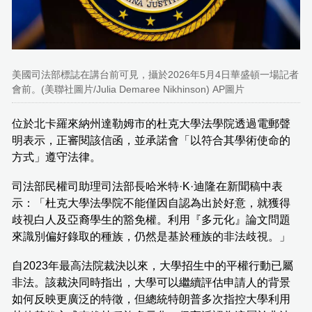
美國司法部標誌在講台前可見，攝於2026年5月4日華盛頓一場記者
會前。(美聯社圖片/Julia Demaree Nikhinson) AP圖片
位於北卡羅來納州達勒姆市的杜克大學法學院透過電郵聲
明表示，正審閱該信函，並承諾會「以符合其學術使命的
方式」遵守法律。
司法部民權司助理司法部長哈米特·K·迪隆在新聞稿中表
示：「杜克大學法學院不能僅因自認為出於好意，就獲得
歧視白人及亞裔學生的豁免權。利用『多元化』論文問題
來識別偏好錄取的種族，仍然是基於種族的非法歧視。」
自2023年最高法院裁決以來，大學招生中的平權行動已屬
非法。該裁決同時指出，大學可以繼續評估申請人的背景
如何反映更廣泛的特徵，但總統特朗普多次指控大學利用