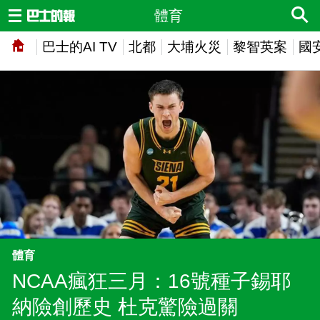
體育
巴士的AI TV
北都
大埔火災
黎智英案
國
體育
NCAA瘋狂三月：16號種子錫耶
納險創歷史 杜克驚險過關