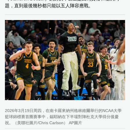
題，直到最後幾秒都只能以五人陣容應戰。
2026年3月19日周四，在南卡羅來納州格林維爾舉行的NCAA大學
籃球錦標賽首圈賽事中，錫耶納在下半場對陣杜克大學得分後慶
祝。（美聯社圖片/Chris Carlson） AP圖片