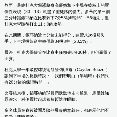
然而，最終杜克大學憑藉身高優勢和下半場在籃板上的壓
倒性表現（30：13）耗盡了聖徒隊的體力。多蒂的第三個
三分球讓錫耶納在比賽剩下7分53秒時以61：56領先，但
杜克大學隨後打出11：0的攻勢。
在此期間，錫耶納近七分鐘未能得分，連續八次投籃失
手，下半場投籃命中率僅為34投8中（23.5%）。
最終，杜克大學儘管在比賽中僅領先8分30秒，但仍贏得了
比賽。
杜克大學一年級控球後衛凱登·布澤爾（Cayden Boozer）
談到下半場的反撲時說：「我們都明白（半場時）我們只
有20分鐘的保證時間。」
比賽結束後，錫耶納的球員們默默地走向通道，馬爾維強
忍淚水，科伊爾拉起球衣短暫遮住眼睛。
多名球員在賽後被問及險些爆冷的意義時，都表示他們不
接受「雖敗猶榮」。