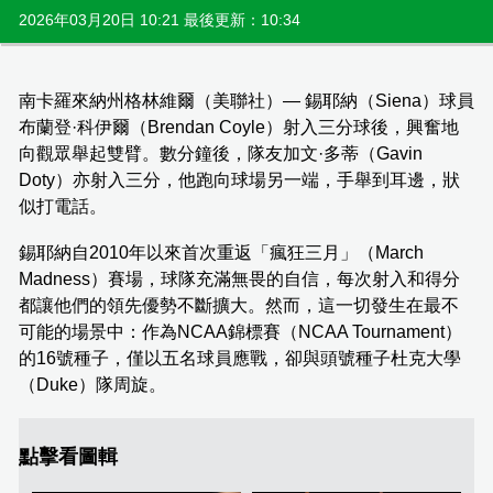
2026年03月20日 10:21 最後更新：10:34
南卡羅來納州格林維爾（美聯社）— 錫耶納（Siena）球員
布蘭登·科伊爾（Brendan Coyle）射入三分球後，興奮地
向觀眾舉起雙臂。數分鐘後，隊友加文·多蒂（Gavin
Doty）亦射入三分，他跑向球場另一端，手舉到耳邊，狀
似打電話。
錫耶納自2010年以來首次重返「瘋狂三月」（March
Madness）賽場，球隊充滿無畏的自信，每次射入和得分
都讓他們的領先優勢不斷擴大。然而，這一切發生在最不
可能的場景中：作為NCAA錦標賽（NCAA Tournament）
的16號種子，僅以五名球員應戰，卻與頭號種子杜克大學
（Duke）隊周旋。
點擊看圖輯