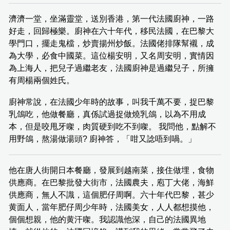
濟濟一堂，坐滿靈堂，送別香港，第一代法國廚神，一路
好走，回歸極樂。廚神在六十年代，移民法國，在巴黎大
學門口，擺走鬼檔，炒賣揚州炒飯。法國佬排隊幫襯，成
為大學，必食中國菜。這位楊安明，又名周安明，實情因
為上海人，把兒子過繼老友，法國廚神是過繼兒子，所擁
有周楊兩個姓氏。
廚神常說，在法國少年時的故事，叫我千萬不要，捉巴黎
乳鴿吃，他做餐廳，真係試過捉做燒乳鴿，以為不用成
本，但是咬甩牙㗎，肉質硬到吃不到㗎。 我問他，點解不
用野鴿，熬湯做湯頭? 廚神答，「咁又諗唔到喎。」
他在唐人街開日本餐廳，發展到越南菜，接住做埋，食物
供應商。在巴黎批發大街市，法國農夫，庖丁大佬，海鮮
供應商，無人不識，這個肥仔周啊。六十年代巴黎，甚少
黄面人，當年肥仔周少年時，法國美女，人人都想摸他，
個個想親，他的黄汗㗎。我認識他深，自己的法國異地