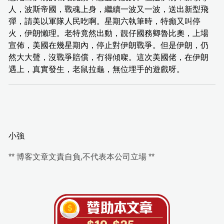
人，波斯帝國，戰魂上身，繼續一波又一波，送出新型飛
彈，請美以軍隊人民吃啊。星期六執筆時，特癲又叫停
火，伊朗懶理。老特竟然出動，靚仔國務卿魯比奧，上場
宣佈，美國在幾星期內，停止對伊朗戰爭。但是伊朗，仍
然大大聲，沒戰爭賠償，冇得傾㗎。這次美國佬，在伊朗
遇上，真實發生，老鼠拉龜，無位埋手的遊戲呀。
小強
** 博客文章文責自負,不代表本公司立場 **