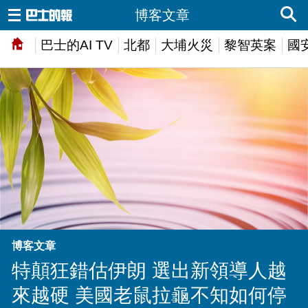
博客文章
巴士的AI TV
北都
大埔火災
黎智英案
國
博客文章
特顛狂錯估伊朗 選出新領導人越
來越硬 美國老鼠拉龜不知如何停