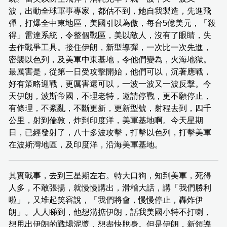
波，出動全球軍事專家，都估不到，她自我製造，先進飛
彈，打爆全中東地區，美國引以為傲，每台5億美元，「殺
得」雷達系統，令整個戰區，美以敵人，沒有了眼睛，失
去作戰爭工具。接住伊朗，新型導彈，一次比一次先進，
密襲以色列，及美軍中東基地，令他們變為，火海地獄。
最厲害是，從第一日受攻擊開始，他們可以，沉著應戰，
好有策略迎戰，更厲害還可以，一波一波又一波反擊。今
天伊朗，波斯帝國，不理老特，邀請停戰，更不願停止，
有條理，不紊亂，不斷更新，更新型號，射程去到，四千
公里，射到倫敦，炸到印度洋，美軍基地啊。今天星期
日，已經發射了，八十多波攻擊，打擊以色列，打擊美軍
在波斯灣地區，及印度洋，沿海美軍基地。
其實戰事，去到三星期左右。特大口狗，知到美軍，死得
人多，不敢張揚，就慢慢講出，滑稽大話，講「我們勝利
啦」，又堆起笑容說，「我們將會，慢慢停止，轟炸伊
朗」。人人睇到，他想溝掂伊朗，話我美國小特不打喇，
想甩出伊朗的戰場泥漿，想盡快脫身。但是伊朗，新領導