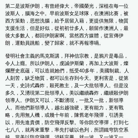
第二是波斯伊朗，有曾經偉大，帝國榮光，深植在每一位
波斯人，腦海之中。早前波斯女足球隊，在澳洲比賽，被
西方策動，思想洗腦，給予居留入藉，更提供無限，物質
支援生活，但是好似，從初初廿多人，願留作澳洲人，最
後大多數人，都回伊朗家啊。當然西方媒體，從宣傳伊
朗，運動員跳船，變了歸家，就不再報導喎。
發明社會主義的馬克斯講，拜神信宗教，是鴉片是毒品，
令人上癮。所以伊朗人，虔誠伊斯蘭，再加上大波斯，燦
爛歷史底蘊，可以造就她們，抵受40多年，美國制裁。人
人刻苦，缺乏物質，都可以生存到今天。更利害是，從第
一天，史詩式轟炸，殺死教主，及一大批領導人。但是沒
多久，又湧現第二批領導人，美以繼續轟炸，繼續殺伊朗
領導人。伊朗又可以，不斷湧現，一批又一批，新領導
人。而他們新領導人，越出越強硬，更有能力，更有戰
略，先用無人機，或幾十年前，陳舊老年飛彈，引誘美
以，用先進貴價，防空飛彈反擊。等你防空導彈，打到七
七八八，就再來重擊，率先打破以色列，所謂鐵穹防空系
統。當美以防空飛彈，消耗完畢，就一波，又一波又一