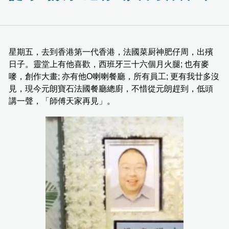
星期五，去到香港第一代香港，法國菜厨神肥仔周，出殯
日子。靈堂上有他喜歡，西班牙三十六個月火腿; 也有麥
嘜，創作大畫; 亦有他O喇喇餐廳，所有員工; 更有我廿多沒
見，現今元朗寶石法國餐廳總廚，不惜從元朗趕到，低頭
講一聲，「師傅天家再見」。