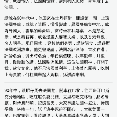
情，就從他的，法國回憶錄，講到我的思緒，常常飛了去
法國。。
話說在90年代中，他回來在士丹頓街，開設第一間，上環
法國餐廳，成就了這區，慢慢變成，異國餐廳集中地，成
為外國人，雲集的蘇豪區。當時坐在我鄰桌，不是彭定
康，就是黎智英，或名漫畫人麥嘜夫婦，以及香港無數，
名人明星。肥仔周就 ，穿梭他們身旁，講飲講食，講遊歷
法國歐洲故事。他更曾邀請，法國名評酒師，首次在港，
評論名酒，劈出時名酒，年份價值㗎。我年復年，月復
月，慢慢聽他講，法國歐洲風情。這位法國廚神，打開了
我，飲食文化，他不只法國菜利害，上海菜也厲害，吃到
上海貴族，何柱國舉起大姆指，猛讚誇喇喇。
90年中，跟肥仔周去法國遊。開車往巴黎，往西班牙巴斯
克分離地區，吃红蝦食嬰兒鱔。去里昂吃克林顿，點名餐
廳，與侍應鬥嘴，記憶當天，大家爭議法國牛煮法。侍應
爭拗，嗒嘴一句，話「這牛死得不開心」，大家莞爾一
笑。巴黎鄉郊，看時城堡，大過李嘉誠李兆基大屋，大到