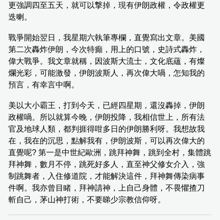
更強調四至五天，就可以撃掉，現有伊朗政權，令政權更
迭喇。
戰爭開始翌日，我星期六執筆專欄，直覺寫出文章。美國
第二次轟炸伊朗，今次特癲，用上的口號，史詩式轟炸，
偉大戰爭。我文章就稱，因波斯大流士，文化底蘊，有燦
爛光彩，可能激發，伊朗波斯人，再次偉大喎，怎知我的
預言，有幸言中啊。
美以大小霸王，打到今天，已經四星期，還沒轟掉，伊朗
政權喎。所以就算今晚，伊朗投降，我相信世上，所有法
官及地球人類，都判捱得咁多日的伊朗勝利呀。我想故我
在，我在的沉思，點解我有，伊朗波斯，可以再次偉大的
直覺呢? 第一是中世紀歐洲，跳拜神舞，跳到全村，集體跳
拜神舞，數月不停，跳死好多人，直至神父修女介入，強
制跳舞者，入住修道院，才能解決這件，拜神舞傳染病事
件啊。我亦曾目睹，拜神請神，上自己身體，不畏懼揸刀
斬自己，茅山神打術，不要睇少宗教信仰呀。