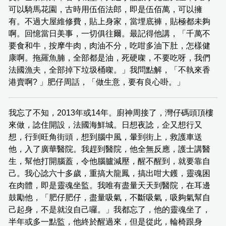
可以騎馬花園，古時用伍佰法郎，即是伍佰萬，可以擁
有。不過大屋維修費，貼上身家，當埋底褲，貼極都未夠
啊。回憶當日美事，一切俱往爾。最記得他講，「千萬不
要食和牛，按摩牛肉，肉油不分，吃咁多油下肚，怎樣健
康啊。拖羅魚腩，全部都是油，死硬㗎，不要吃呀，我們
法國漁夫，全部掉下垃圾桶㗎。」我問點解，「不執來香
港賣啊? 」肥仔周話，「做生意，要有良心啩。」
我忘了不知，2013年或14年。廚神周接了，灣仔碼頭頂樓
來做，諗住開設，法國海鮮城。日想夜諗，企又想行又
想，行到旺角街頭，想到腦中風，暈到街上，救護車送
他，入了廣華醫院。我趕到醫院，他全無反應，護士講醫
生，幫他打開腦蓋，令他腦臚減壓，醒不醒到，就要靠自
己。我心諗六十多歲，重搞大龍鳳，搞出咁大鑊，靈魂困
在肉體，即是靈魂坐監。我唯有盡量天天到醫院，在耳邊
鼓勵他，「肥仔肥仔，盡量吸氣，不斷吸氣，吸夠氣幫自
己起身，不是就沒自己囉。」我都忘了，他的靈魂坐了，
半年或多一點監，他終於醒過來，但是從此，輪椅跟身