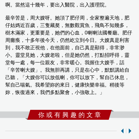
啊。當然這十幾年，要出入醫院，出入護理院。
最辛苦是，周大嫂呀。她頂了肥仔周，全家整遍天地，肥
仔姑媽近百歲，三隻藏獒，無數觀賞魚，飛鳥不知幾多，
樹木滿家，更重要是，她們的心血，0喇喇法國餐廳。肥仔
周癱瘓，十多年後今天，仍然屹立到今日。大嫂真是利害
到，我不敢正視他，在他面前，自己真是顯得，非常渺
小。靈堂見她，大嫂老啦，但是她仍然，打點招呼得，靈
堂每一處，每一位親友，非常暖心。我握住大嫂手，話
「辛苦喇大嫂」。我無胆再講，只是在心中，默默講給自
己聽，「大嫂你可以放低喇，你可以放下，幫自己休息，
幫自己喘氣。我希望妳的來日，健康快樂幸福。稍後等
妳，恢復過來，我們多點聚會，小強敬上。」
你 或 有 興 趣 的 文 章