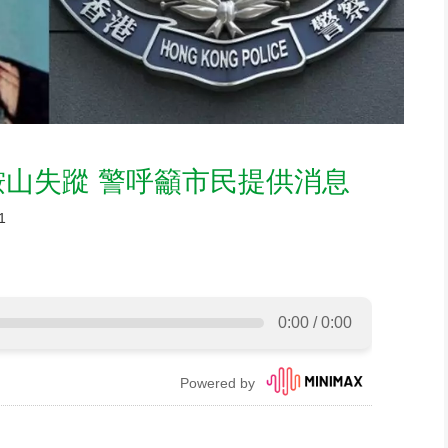
鞍山失蹤 警呼籲市民提供消息
1