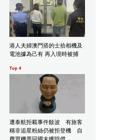
港人夫婦澳門搭的士拾相機及
電池據為己有 再入境時被捕
Top 4
遭泰航拒載事件餘波 有旅客
稱非追星粉絲仍被拒登機 自
費買機票回國未獲賠償