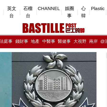
英文
石榴
CHANNEL
娛圈
心
Plastic
台
台
事
韓
法庭事
錢財事
地產
中醫事
醫健事
大視野
兩岸
@