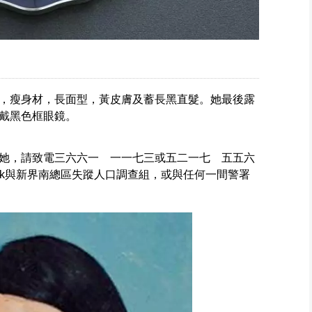
，瘦身材，長面型，黃皮膚及蓄長黑直髮。她最後露
戴黑色框眼鏡。
她，請致電三六六一 一一七三或五二一七 五五六
e.gov.hk與新界南總區失蹤人口調查組，或與任何一間警署