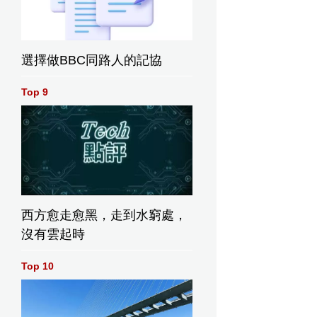
選擇做BBC同路人的記協
Top 9
西方愈走愈黑，走到水窮處，
沒有雲起時
Top 10