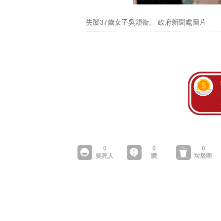
失蹤37歲女子吳穎衡。 政府新聞處圖片