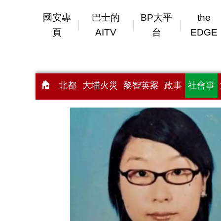
國安專
巴士的
BP大平
the
頁
AITV
台
EDGE
北都
大埔火災
黎智英案
政事
社會事