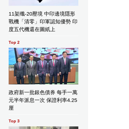
11架殲-20壓境 中印邊境隱形
戰機「清零」印軍認知優勢 印
度五代機還在圖紙上
Top 2
政府新一批銀色債券 每手一萬
元半年派息一次 保證利率4.25
厘
Top 3