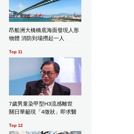
昂船洲大橋橋底海面發現人形
物體 消防到場撈起一人
Top 11
7歲男童染甲型H3流感離世
關日華籲現「4徵狀」即求醫
Top 12