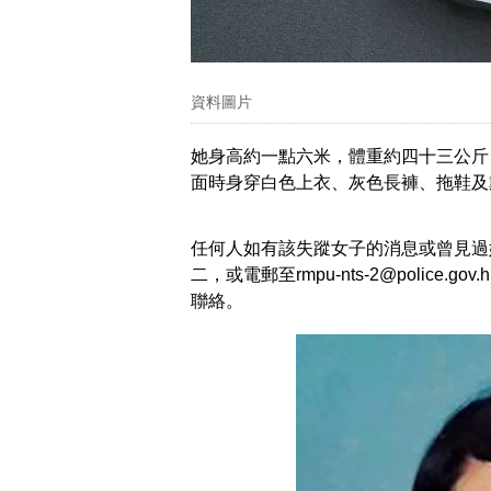
資料圖片
她身高約一點六米，體重約四十三公斤
面時身穿白色上衣、灰色長褲、拖鞋及
任何人如有該失蹤女子的消息或曾見過
二，或電郵至rmpu-nts-2@polic
聯絡。