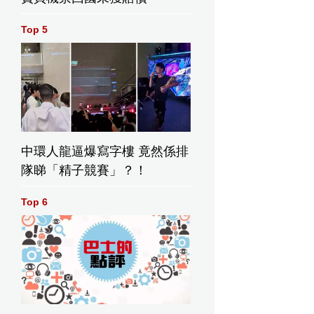
Top 5
中環人龍逼爆寫字樓 竟然係排
隊睇「精子競賽」？！
Top 6