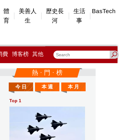
體
美善人
歷史長
生活
BasTech
育
生
河
事
消費
博客榜
其他
熱 · 門 · 榜
今 日
本 週
本 月
Top 1