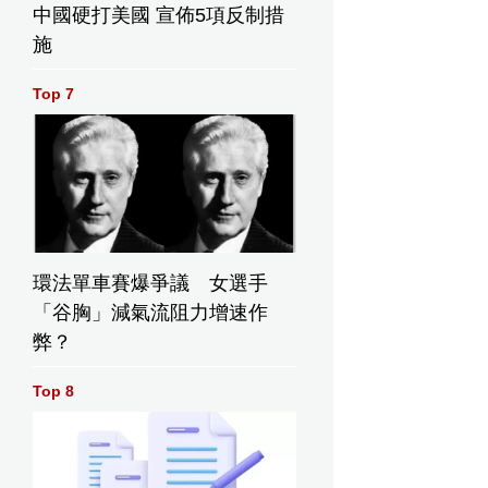
中國硬打美國 宣佈5項反制措
施
Top 7
環法單車賽爆爭議 女選手
「谷胸」減氣流阻力增速作
弊？
Top 8