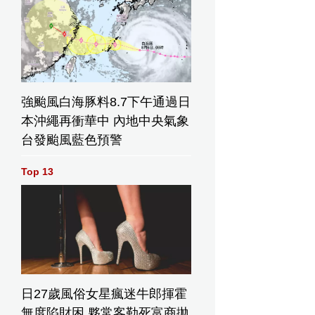
強颱風白海豚料8.7下午通過日
本沖繩再衝華中 內地中央氣象
台發颱風藍色預警
Top 13
日27歲風俗女星瘋迷牛郎揮霍
無度陷財困 夥常客勒死富商拋