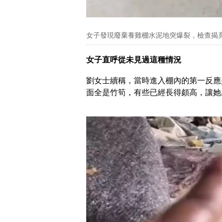
女子發現廢棄養雞棚水泥地突爆裂，檢查揭
女子直呼從未見過這種情況
劉女士續稱，當時進入棚內的第一反應
面全是竹筍，有些已經長得頗高，讓她