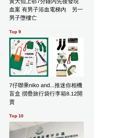
黃大仙上邨7分鐘內先後發現
血案 有男子浴血電梯內 另一
男子墮樓亡
Top 9
7仔聯乘niko and...推迷你相機
盲盒 摺疊旅行袋行李箱8.12開
賣
Top 10