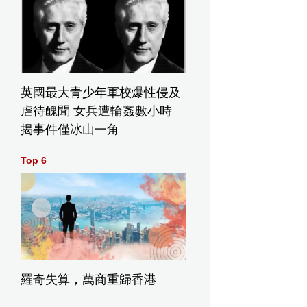
英國最大青少年軍校爆性侵及
虐待醜聞 女兵遭輪姦數小時
揭事件僅冰山一角
Top 6
羅奇失算，萬商重歸香港