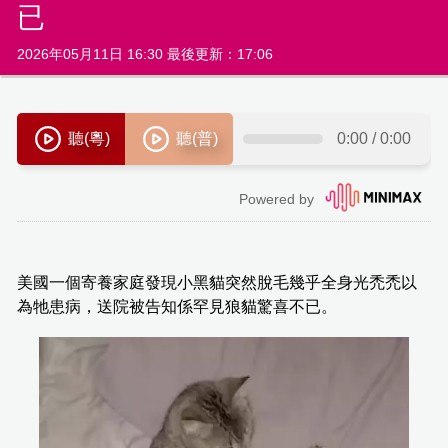
已
2026年05月11日 16:30 最後更新：17:06
美國一個寄養家庭發現小黑貓突然脫毛幾乎全身光禿禿以
為牠患病，送院被告知係罕見狼貓驚喜不已。