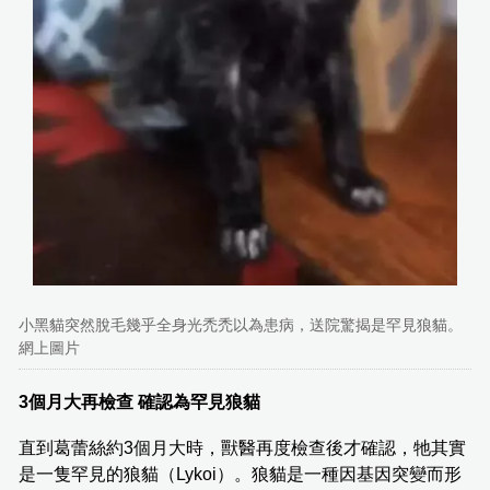
小黑貓突然脫毛幾乎全身光禿禿以為患病，送院驚揭是罕見狼貓。
網上圖片
3個月大再檢查 確認為罕見狼貓
直到葛蕾絲約3個月大時，獸醫再度檢查後才確認，牠其實
是一隻罕見的狼貓（Lykoi）。狼貓是一種因基因突變而形