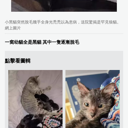
小黑貓突然脫毛幾乎全身光禿禿以為患病，送院驚揭是罕見狼貓。
網上圖片
一窩幼貓全是黑貓 其中一隻逐漸脫毛
點擊看圖輯