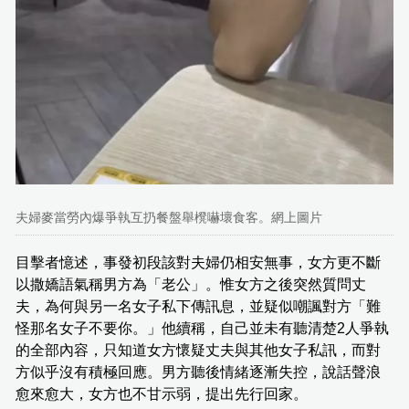
夫婦麥當勞內爆爭執互扔餐盤舉櫈嚇壞食客。網上圖片
目擊者憶述，事發初段該對夫婦仍相安無事，女方更不斷
以撒嬌語氣稱男方為「老公」。惟女方之後突然質問丈
夫，為何與另一名女子私下傳訊息，並疑似嘲諷對方「難
怪那名女子不要你。」他續稱，自己並未有聽清楚2人爭執
的全部內容，只知道女方懷疑丈夫與其他女子私訊，而對
方似乎沒有積極回應。男方聽後情緒逐漸失控，說話聲浪
愈來愈大，女方也不甘示弱，提出先行回家。