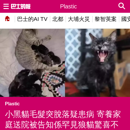
Plastic
巴士的AI TV
北都
大埔火災
黎智英案
國
Plastic
小黑貓毛髮突脫落疑患病 寄養家
庭送院被告知係罕見狼貓驚喜不