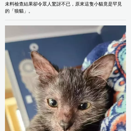
未料檢查結果卻令眾人驚訝不已，原來這隻小貓竟是罕見
的「狼貓」。