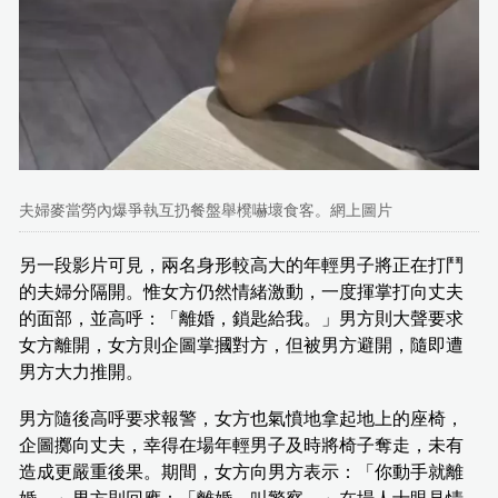
夫婦麥當勞內爆爭執互扔餐盤舉櫈嚇壞食客。網上圖片
另一段影片可見，兩名身形較高大的年輕男子將正在打鬥
的夫婦分隔開。惟女方仍然情緒激動，一度揮掌打向丈夫
的面部，並高呼：「離婚，鎖匙給我。」男方則大聲要求
女方離開，女方則企圖掌摑對方，但被男方避開，隨即遭
男方大力推開。
男方隨後高呼要求報警，女方也氣憤地拿起地上的座椅，
企圖擲向丈夫，幸得在場年輕男子及時將椅子奪走，未有
造成更嚴重後果。期間，女方向男方表示：「你動手就離