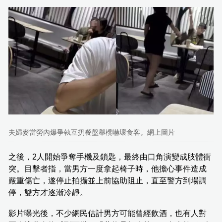
夫婦麥當勞內爆爭執互扔餐盤舉櫈嚇壞食客。網上圖片
之後，2人開始爭奪手機及鎖匙，最終由口角演變成肢體衝
突。目擊者指，當男方一度拿起椅子時，他擔心事件造成
嚴重傷亡，遂停止拍攝並上前協助阻止，直至警方到場調
停，雙方才逐漸冷靜。
影片曝光後，不少網民估計男方可能曾經飲酒，也有人對