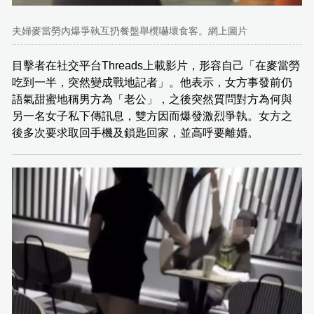
夫婦麥當勞內爆爭執互扔餐盤舉櫈嚇壞食客。網上圖片
目擊者在社交平台Threads上載影片，形容自己「在麥當勞
吃到一半，突然變成戰地記者」。他表示，女方事發前仍
語氣甜蜜地稱男方為「老公」，之後突然質問對方為何與
另一名女子私下傳訊息，雙方因而爆發激烈爭執。女方之
後多次要求取回手機及鎖匙回家，並高呼要離婚。