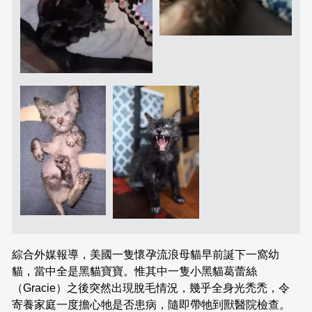
綜合外媒報導，美國一隻懷孕流浪母貓早前誕下一窩幼
貓，當中全是黑貓寶寶。惟其中一隻小黑貓葛蕾絲
（Gracie）之後突然出現脫毛情況，幾乎全身光禿禿，令
寄養家庭一度擔心牠是否患病，隨即帶牠到獸醫院檢查。