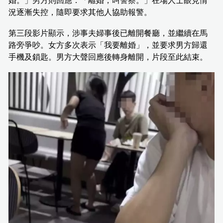
婚。」男方則回應：「離婚，叫警察。」在場人士眼見情
況逐漸失控，隨即要求其他人協助報警。
第三段影片顯示，涉事夫婦事後已離開餐廳，並繼續在馬
路旁爭吵。女方多次表示「我要離婚」，並要求男方歸還
手機及鎖匙。男方大聲回應後轉身離開，片段至此結束。