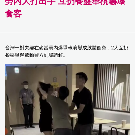
勞內大打出手 互扔餐盤舉櫈嚇壞
食客
台灣一對夫婦在麥當勞內爆爭執演變成肢體衝突，2人互扔
餐盤舉櫈驚動警方到場調解。