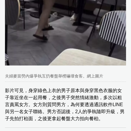
夫婦麥當勞內爆爭執互扔餐盤舉櫈嚇壞食客。網上圖片
影片可見，身穿綠色上衣的男子原本與身穿黑色衣服的女
子靠近坐在一起用餐，之後男子突然情緒激動，多次以粗
言責罵女方。女方則質問男方，為何要透過通訊軟件LINE
與另一名女子聯絡。男方否認後，2人的爭執隨即升級，男
子先拍打枱面，之後更拿起餐盤大力拍向餐枱。