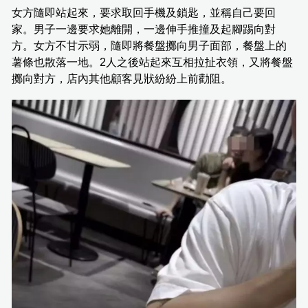
女方隨即站起來，要求取回手機及鎖匙，並稱自己要回
家。男子一邊要求她離開，一邊伸手推撞及起腳踢向對
方。女方不甘示弱，隨即將餐盤擲向男子面部，餐盤上的
薯條也散落一地。2人之後站起來互相拉扯衣領，又將餐盤
擲向對方，店內其他顧客見狀紛紛上前勸阻。