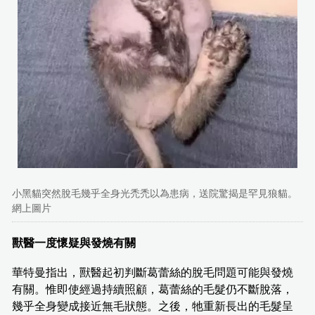
小黑貓突然脫毛幾乎全身光禿禿以為患病，送院驚揭是罕見狼貓。
網上圖片
獸醫一度懷疑與發燒有關
華特曼指出，獸醫起初判斷葛蕾絲的脫毛問題可能與發燒
有關。惟即使經過持續照顧，葛蕾絲的毛髮仍不斷脫落，
幾乎全身變成接近無毛狀態。之後，牠重新長出的毛髮呈