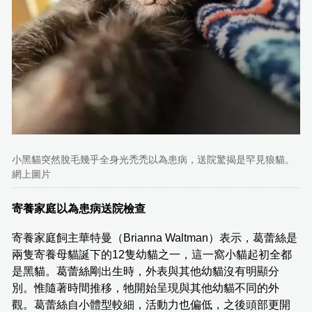
小黑貓突然脫毛幾乎全身光禿禿以為患病，送院驚揭是罕見狼貓。
網上圖片
寄養家庭以為患病送院檢查
寄養家庭飼主華特曼（Brianna Waltman）表示，葛蕾絲是
兩隻寄養母貓誕下的12隻幼貓之一，這一窩小貓起初全都
是黑貓。葛蕾絲剛出生時，外表與其他幼貓沒有明顯分
別。惟隨著時間推移，牠開始呈現與其他幼貓不同的外
觀。葛蕾絲自小體型較細，活動力也偏低，之後頭部更開