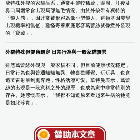
成特殊外觀的家貓品系，通常毛髮較稀疏，眼周、耳後及
鼻口周圍常會出現局部無毛情況。由於外貌帶有獨特的
「狼人感」，因此常被形容為像小型狼人。這類基因突變
出現機率相當低，難怪寄養家庭形容葛蕾絲就像意外發現
的「寶藏」。
外貌特殊但健康穩定 日常行為與一般家貓無異
雖然葛蕾絲外觀與一般家貓不同，但目前健康狀況穩定，
日常行為也與普通貓貓無異。牠喜歡睡覺、玩玩具，也會
追著雷射筆到處奔跑，性格活潑可愛。華特曼表示，葛蕾
絲的出現是一段意料之外的經歷，也成為家中非常特別的
存在。她感慨表示，「我都不知道原來看起來生病的牠竟
是如此珍貴」。