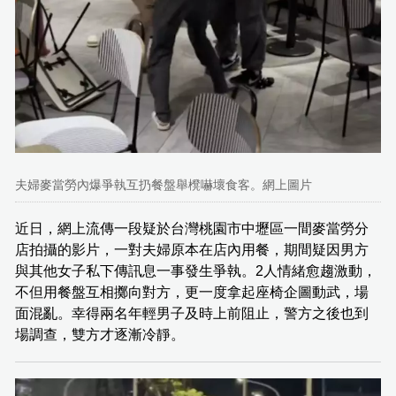
夫婦麥當勞內爆爭執互扔餐盤舉櫈嚇壞食客。網上圖片
近日，網上流傳一段疑於台灣桃園市中壢區一間麥當勞分
店拍攝的影片，一對夫婦原本在店內用餐，期間疑因男方
與其他女子私下傳訊息一事發生爭執。2人情緒愈趨激動，
不但用餐盤互相擲向對方，更一度拿起座椅企圖動武，場
面混亂。幸得兩名年輕男子及時上前阻止，警方之後也到
場調查，雙方才逐漸冷靜。