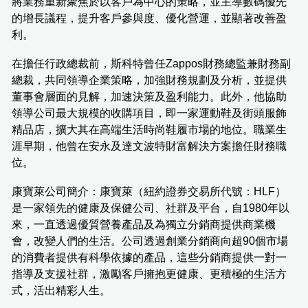
將業務重新聚焦於以客戶為中心的策略，並主導數碼優先
的增長議程，提升客戶參與度、優化營運，並顯著改善盈
利。
在擔任行政總裁前，斯科特曾任Zappos財務總監兼財務副
總裁，共同領導企業策略，加強財務規劃及分析，並提供
董事會層面的見解，加速決策及盈利能力。此外，他協助
領導公司最大規模的收購項目，即一家運動鞋及街頭服飾
精品店，擴大其在高端生活時尚鞋履市場的地位。職業生
涯早期，他曾在安永及達文波特財富解決方案擔任財務職
位。
康寶萊公司簡介：康寶萊（紐約證券交易所代號：HLF）
是一家領先的健康及保健公司、社群及平台，自1980年以
來，一直透過優質營養產品及為獨立分銷商提供商業機
會，改變人們的生活。公司透過創業分銷商向超90個市場
的消費者提供有科學依據的產品，這些分銷商提供一對一
指導及支援社群，激勵客戶擁抱更健康、更積極的生活方
式，活出精彩人生。