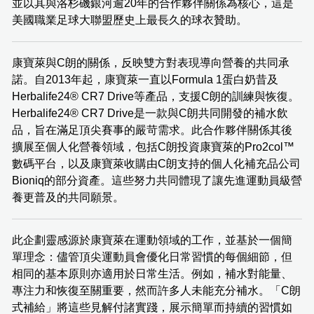
並以其與洛杉磯銀河逾20年的合作夥伴關係為核心，這是
美國職業足球大聯盟歷史上最長久的球衣贊助。
康寶萊與C朗的關係，反映雙方對表現導向營養的共同承
諾。自2013年起，康寶萊一直以Formula 1蛋白奶昔及
Herbalife24® CR7 Drive等產品，支援C朗的訓練與恢復。
Herbalife24® CR7 Drive是一款與C朗共同開發的補水飲
品，旨在滿足頂尖賽事的嚴苛需求。此合作夥伴關係其後
擴展至個人化營養領域，包括C朗投資康寶萊的Pro2col™
數碼平台，以及康寶萊收購由C朗支持的個人化補充品公司
Bioniq的部分資產。這些努力共同體現了讓先進運動員級營
養更普及的共同願景。
此企劃靈感源於康寶萊在運動領域的工作，並基於一個簡
單理念：儘管頂尖運動員會優化日常習慣的每個細節，但
相同的基本原則亦適用於日常生活。例如，補水對能量、
專注力和恢復至關重要，然而許多人未能充分補水。「C朗
式補給」將這些見解付諸實踐，展示簡單而持續的習慣如