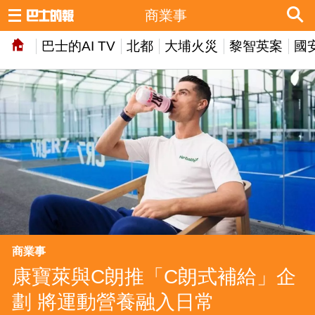
商業事
巴士的AI TV
北都
大埔火災
黎智英案
國
商業事
康寶萊與C朗推「C朗式補給」企
劃 將運動營養融入日常