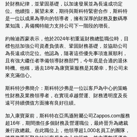
於財務紀律，並鞏固基礎，以加速發展並為長遠成功定
位。他續指，展望未來，期待與斯科特緊密合作，斯科特
是一位以成果為導向的領導者，擁有深厚的財務及數碼專
業知識，具備獨特能力支持公司下一階段的增長。
約翰迪西蒙表示，他於2024年初重返財務總監職位時，目
標包括加強公司資產負債表、鞏固財務基礎，並協助公司
為長遠成功定位。他認為，隨著這些優先事項進展順利，
且有強大繼任者準備領導財務部門，今年底是合適的退休
時機。他稱，過去18年為康寶萊服務是其榮幸，對公司未
來充滿信心。
斯科特沙弗簡介：斯科特沙弗是一位以客戶為中心的策略
性財務及業務領導者，在實現卓越營運、財務透明度及長
遠可持續價值方面擁有良好往績。
加入康寶萊前，斯科特在亞馬遜附屬公司Zappos.com服務
超16年，期間擔任多個財務及營運職位，最終晉升為總裁
兼行政總裁。在此職位上，他領導超1,000名員工的團隊，