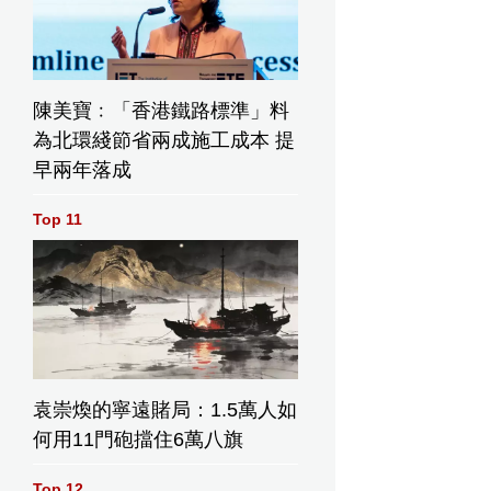
陳美寶﹕「香港鐵路標準」料
為北環綫節省兩成施工成本 提
早兩年落成
Top 11
袁崇煥的寧遠賭局：1.5萬人如
何用11門砲擋住6萬八旗
Top 12