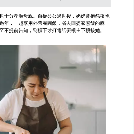
也十分孝順母親。自從公公過世後，奶奶常抱怨夜晚
過年，一起享用外帶團圓飯，省去回婆家煮飯的麻
至不提前告知，到樓下才打電話要樓主下樓接她。