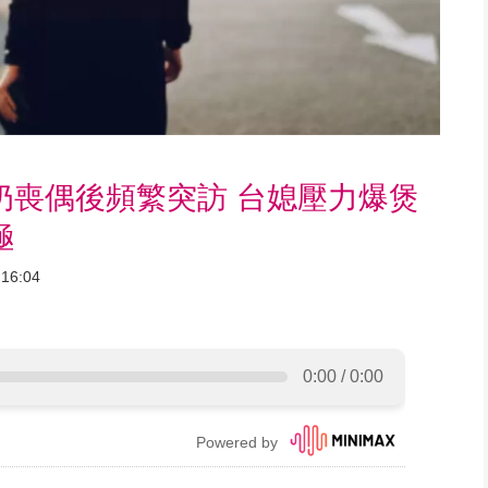
奶喪偶後頻繁突訪 台媳壓力爆煲
極
16:04