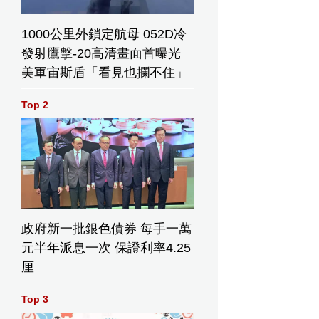
1000公里外鎖定航母 052D冷
發射鷹擊-20高清畫面首曝光
美軍宙斯盾「看見也攔不住」
Top 2
政府新一批銀色債券 每手一萬
元半年派息一次 保證利率4.25
厘
Top 3