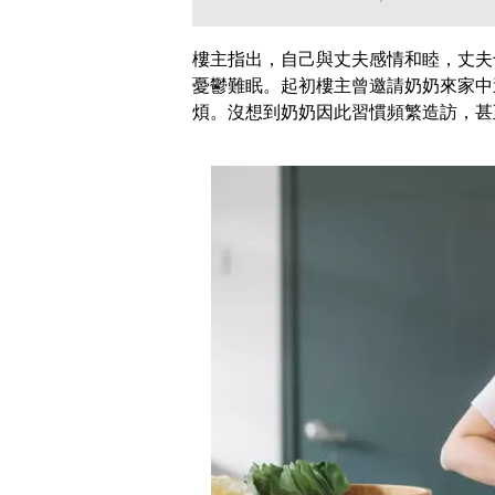
樓主指出，自己與丈夫感情和睦，丈夫
憂鬱難眠。起初樓主曾邀請奶奶來家中
煩。沒想到奶奶因此習慣頻繁造訪，甚