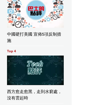
中國硬打美國 宣佈5項反制措
施
Top 4
西方愈走愈黑，走到水窮處，
沒有雲起時