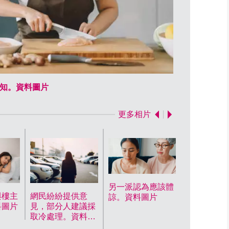
知。資料圖片
丈夫的態度與
更多相片
另一派認為應該體
與樓主
網民紛紛提供意
諒。資料圖片
料圖片
見，部分人建議採
取冷處理。資料圖
片