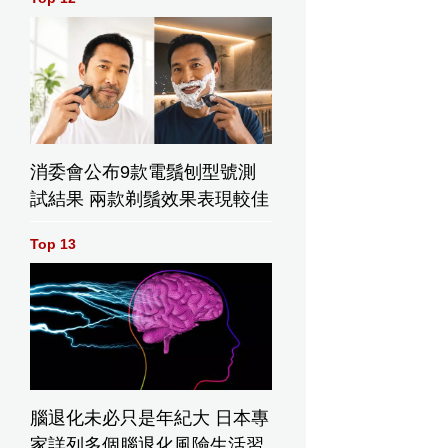
消委會公布9款電鬚刨型號測
試結果 兩款剃鬚效果表現較佳
Top 13
腦退化未必只是年紀大 日本專
家詳列多個腦退化風險生活習