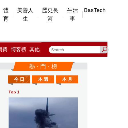
體
美善人
歷史長
生活
BasTech
育
生
河
事
消費
博客榜
其他
熱 · 門 · 榜
今 日
本 週
本 月
Top 1