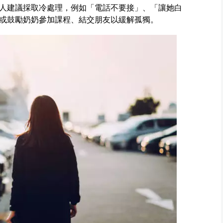
人建議採取冷處理，例如「電話不要接」、「讓她白
或鼓勵奶奶參加課程、結交朋友以緩解孤獨。