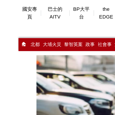
國安專
巴士的
BP大平
the
頁
AITV
台
EDGE
北都
大埔火災
黎智英案
政事
社會事