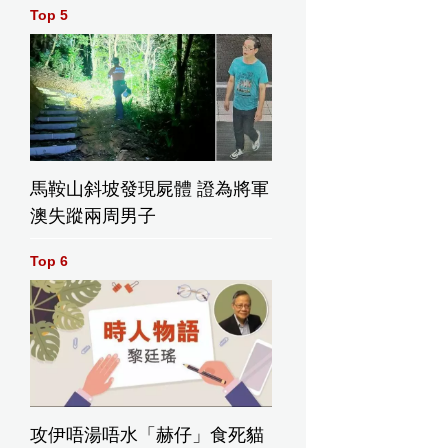
Top 5
樓主的無奈。資料圖片
馬鞍山斜坡發現屍體 證為將軍
澳失蹤兩周男子
Top 6
攻伊唔湯唔水「赫仔」食死貓