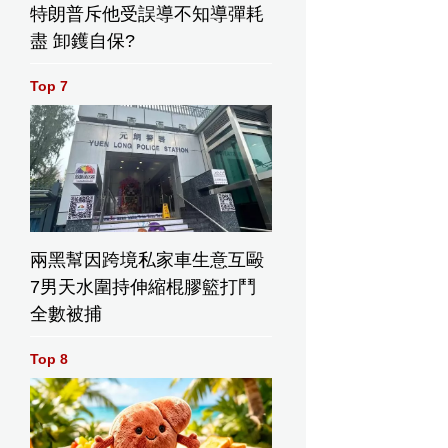
特朗普斥他受誤導不知導彈耗
盡 卸鑊自保?
Top 7
兩黑幫因跨境私家車生意互毆
7男天水圍持伸縮棍膠籃打鬥
全數被捕
Top 8