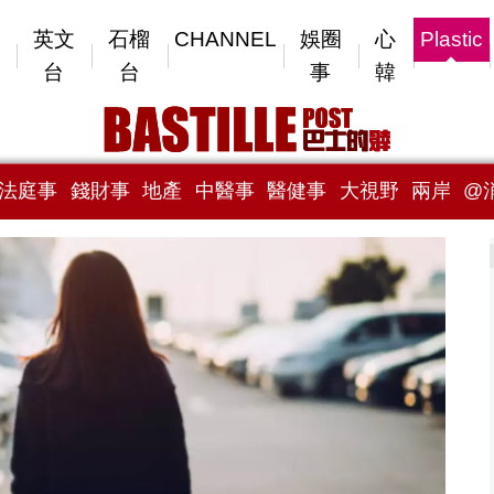
英文
石榴
CHANNEL
娛圈
心
Plastic
台
台
事
韓
法庭事
錢財事
地產
中醫事
醫健事
大視野
兩岸
@