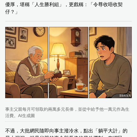
優厚，堪稱「人生勝利組」，更戲稱：「令尊收唔收契
仔？」
事主父親每月可領取約兩萬多元長俸，並從中給予他一萬元作為生
活費。AI生成圖
不過，大批網民隨即向事主潑冷水，點出「躺平大計」的