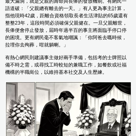
最大漏洞，就是父親的壽命與長俸的發放機制。有網民一
語道破：「父親總有離去的一天。」有人更為事主計算，
指他現時42歲，距離合資格領取長者生活津貼的65歲還有
整整23年，這段時間必須確保父親健在。一旦父親離世，
長俸便會停止發放，屆時年過半百的事主將面臨手停口停
的困境。更有網民毫不客氣地嘲諷：「你阿爸去嘅時候，
拉埋你去殉葬，咁就躺喇。」
有熱心網民則建議事主做好兩手準備，包括考的士牌照以
備不時之需，或尋找工時較短的兼職工作，如餐飲或社福
機構的半職崗位，以維持基本社交及人生歷練。