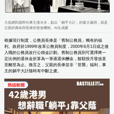
大批網民隨即向事主潑冷水，點出「躺平大計」的最大漏洞，就是
父親的壽命與長俸的發放機制。AI生成圖
根據現行制度，公務員長俸是「舊制公務員」獨有的福
利。政府於1999年改革公務員制度，2000年6月1日或之後
入職的公務員改行公積金計劃。舊制公務員則可選擇將一
定比例的退休金折算為一筆過退休酬金，餘額按月發放直
至離世為止。換言之，父親的長俸並非「世襲」福利，事
主的躺平大計隨時有中斷之虞。