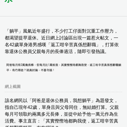
「躺平」風氣近年盛行，不少打工仔面對沉重工作壓力，
都渴望提早退休。近日網上討論區出現一篇惹火帖文，一
名42歲單身港男感嘆「返工咁辛苦真係想辭職」，打算依
靠退休公務員父親每月的長俸過活，隨即引發熱議。
網上截圖
該名網民以「阿爸是退休公務員，我想躺平」為題發文，
指自己現年42歲，單身且與父母同住，無結婚打算。父親
每月可領取約兩萬多元長俸，並從中給予他一萬元作為生
活費。事主直言：「其實慳慳地都夠我使，返工咁辛苦真