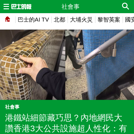
社會事
巴士的AI TV
北都
大埔火災
黎智英案
國
社會事
港鐵站細節藏巧思？內地網民大
讚香港3大公共設施超人性化：有