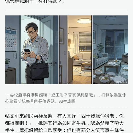
係想辭職躺平，有冇得諗？」
一名42歲單身港男感嘆「返工咁辛苦真係想辭職」，打算依靠退休
公務員父親每月的長俸過活。AI生成圖
帖文引來網民兩極反應。有人直斥「四十幾歲仲啃老，你
都得㗎喇！」，批評其行為如同寄生蟲，認為父親辛勞大
半生，應把錢留給自己享受；但也有部分人笑言事主條件