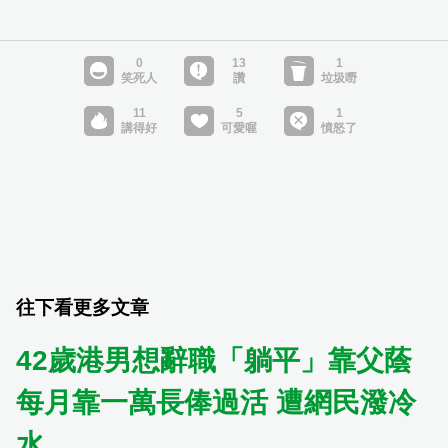
往下看更多文章
42歲港男想辭職「躺平」靠父蔭
每月靠一萬長俸過活 遭網民潑冷
水