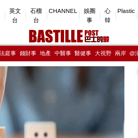
英文
石榴
CHANNEL
娛圈
心
Plastic
台
台
事
韓
法庭事
錢財事
地產
中醫事
醫健事
大視野
兩岸
@