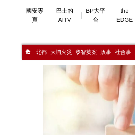
國安專
巴士的
BP大平
the
頁
AITV
台
EDGE
北都
大埔火災
黎智英案
政事
社會事