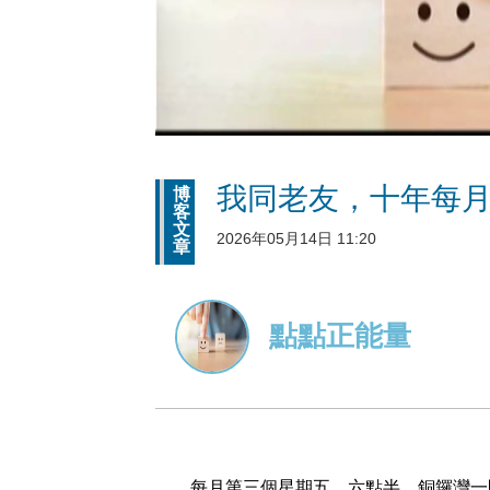
我同老友，十年每
博
客
文
2026年05月14日 11:20
章
點點正能量
每月第三個星期五，六點半，銅鑼灣一