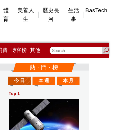
體
美善人
歷史長
生活
BasTech
育
生
河
事
消費
博客榜
其他
熱 · 門 · 榜
今 日
本 週
本 月
Top 1