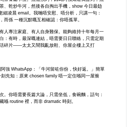
、乾炒牛河，然後各自掏出手機，show 今日最攰
係老細凌晨 email。我哋唔安慰、唔分析，只講一句：
，而係 一種沉默嘅互相確認：你唔孤單。
有人專注家庭、有人自身難保。能夠維持十年每月一
白：有時，最深嘅連結，唔需要日日聯絡，只需定期
活碎片——太太又鬧我亂放鞋、你屋企樓上又打
阿強 WhatsApp：「牛河留咗你份，快好返。」簡單
刻先知：原來 chosen family 唔一定住喺同一屋簷
次。你唔需要長篇大論，只需坐低，食碗麵，話句：
utine 裡，而非 dramatic 時刻。