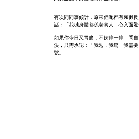
有次同同事傾計，原來佢哋都有類似反
話：「我哋身體都係老實人，心入面驚
如果你今日又胃痛，不妨停一停，問自
決，只需承認：「我攰，我驚，我需要
號。