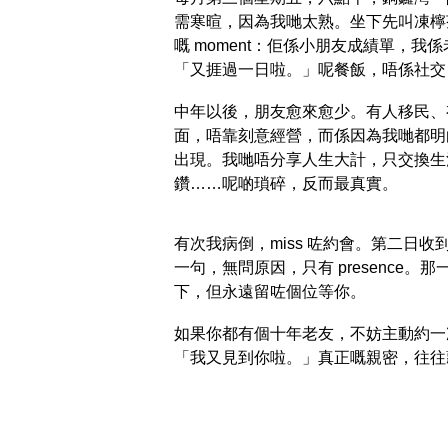
需寒暄，因為我哋太熟。坐下先叫凍檸茶
嘅 moment：佢係小朋友成績單，我
「又捱過一日啦。」呢餐飯，唔係社交
中年以後，朋友愈來愈少。有人移民、
面，唔靠刻意經營，而係因為我哋都明
出現。我哋唔分享人生大計，只交換生
鑽……呢啲瑣碎，反而最真實。
有次我病倒，miss 咗約會。第二日收到
一句，無問原因，只有 presence。那一
下，但永遠留咗個位等你。
如果你都有個十年老友，不妨主動約一
「我又見到你啦。」真正嘅親密，往往藏喺 ro