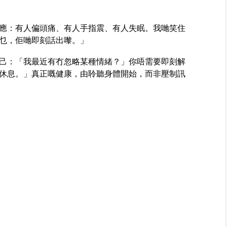
應：有人偏頭痛、有人手指震、有人失眠。我哋笑住
乜，佢哋即刻話出嚟。」
己：「我最近有冇忽略某種情緒？」你唔需要即刻解
休息。」真正嘅健康，由聆聽身體開始，而非壓制訊