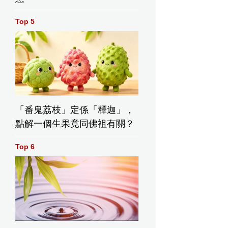
Top 5
「番鬼荔枝」定係「釋迦」，
點解一個生果竟同佛祖有關？
Top 6