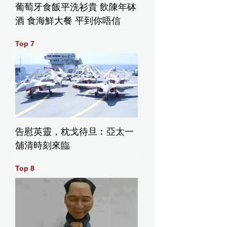
葡萄牙食飯平洗衫貴 飲陳年砵
酒 食海鮮大餐 平到你唔信
Top 7
告慰英靈，枕戈待旦︰亞太一
舖清時刻來臨
Top 8