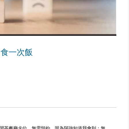
月食一次飯
間茶餐廳卡位。無需預約，因為阿強知道我會到；無