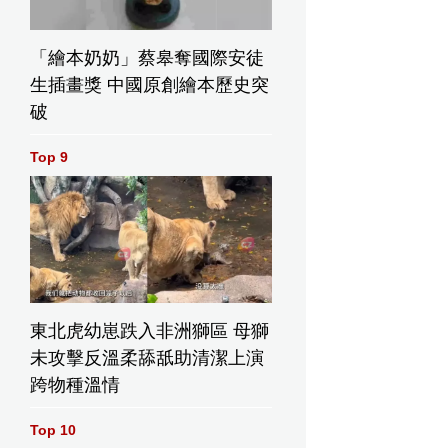
「繪本奶奶」蔡皋奪國際安徒
生插畫獎 中國原創繪本歷史突
破
Top 9
東北虎幼崽跌入非洲獅區 母獅
未攻擊反溫柔舔舐助清潔上演
跨物種溫情
Top 10