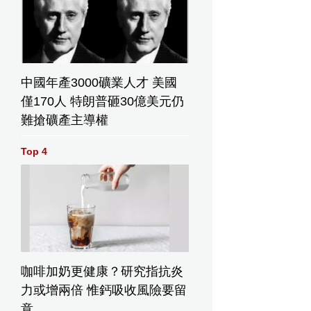
中國年產3000礦業人才 美國
僅170人 特朗普砸30億美元仍
難搶礦產主導權
Top 4
咖啡加奶更健康？研究指抗炎
力或增兩倍 惟鈣吸收風險要留
意