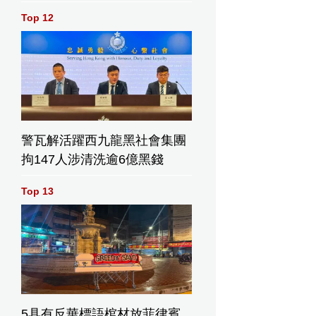
Top 12
警瓦解活躍西九龍黑社會集團
拘147人涉清洗逾6億黑錢
Top 13
5具有反華標語棺材放菲律賓