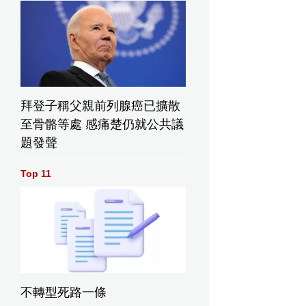
拜登子稱父親前列腺癌已擴散
至骨骼等處 感痛楚仍就公共議
題發聲
Top 11
不轉型死路一條