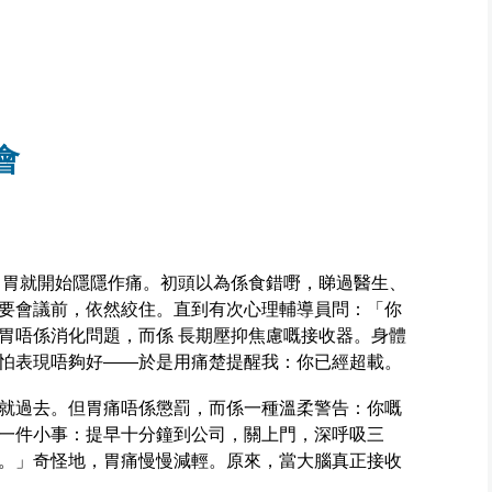
會
g 前一日，胃就開始隱隱作痛。初頭以為係食錯嘢，睇過醫生、
要會議前，依然絞住。直到有次心理輔導員問：「你
胃唔係消化問題，而係 長期壓抑焦慮嘅接收器。身體
怕表現唔夠好——於是用痛楚提醒我：你已經超載。
就過去。但胃痛唔係懲罰，而係一種溫柔警告：你嘅
一件小事：提早十分鐘到公司，關上門，深呼吸三
。」奇怪地，胃痛慢慢減輕。原來，當大腦真正接收