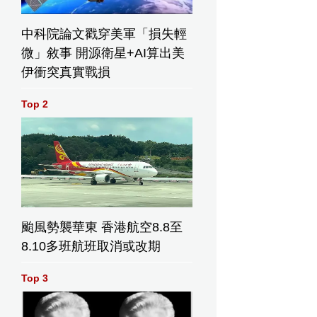
中科院論文戳穿美軍「損失輕
微」敘事 開源衛星+AI算出美
伊衝突真實戰損
Top 2
颱風勢襲華東 香港航空8.8至
8.10多班航班取消或改期
Top 3