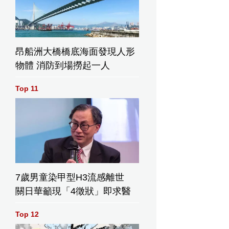
昂船洲大橋橋底海面發現人形
物體 消防到場撈起一人
Top 11
7歲男童染甲型H3流感離世
關日華籲現「4徵狀」即求醫
Top 12