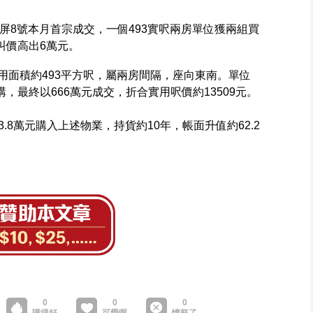
朗屏8號本月首宗成交，一個493實呎兩房單位獲兩組買
叫價高出6萬元。
用面積約493平方呎，屬兩房間隔，座向東南。單位
，最終以666萬元成交，折合實用呎價約13509元。
3.8萬元購入上述物業，持貨約10年，帳面升值約62.2