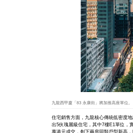
九龍西甲廈「83 永康街」將加推高座單位。
住宅銷售方面，九龍核心傳統低密度地段的
出5伙瑰麗級住宅，其中7樓E1單位，實
萬港元成交，創下兩房同類戶型新高，呎價