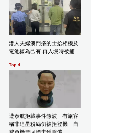
港人夫婦澳門搭的士拾相機及
電池據為己有 再入境時被捕
Top 4
遭泰航拒載事件餘波 有旅客
稱非追星粉絲仍被拒登機 自
費買機票回國未獲賠償