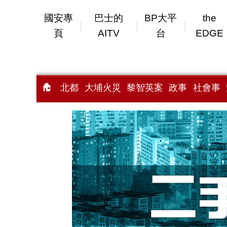
國安專
巴士的
BP大平
the
頁
AITV
台
EDGE
北都
大埔火災
黎智英案
政事
社會事