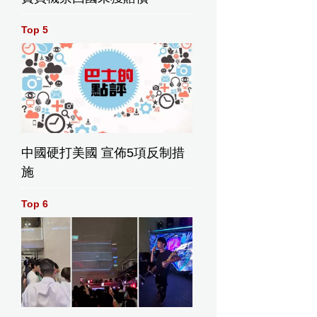
Top 5
中國硬打美國 宣佈5項反制措
施
Top 6