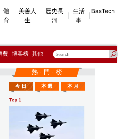
體
美善人
歷史長
生活
BasTech
育
生
河
事
消費
博客榜
其他
熱 · 門 · 榜
今 日
本 週
本 月
Top 1