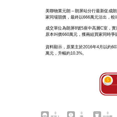
美聯物業元朗 – 朗屏站分行最新促成
家同場競價，最終以666萬元沽出，較
成交單位為朗屏8號5座中高層C室，實
原本叫價660萬元，獲兩組買家同時爭購
資料顯示，原業主於2016年4月以約60
萬元，升幅約10.3%。