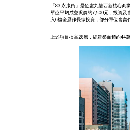
「83 永康街」是位處九龍西新核心
單位平均成交呎價約7,500元，投資
入6樓全層作長線投資，部分單位會留
上述項目樓高28層，總建築面積約44