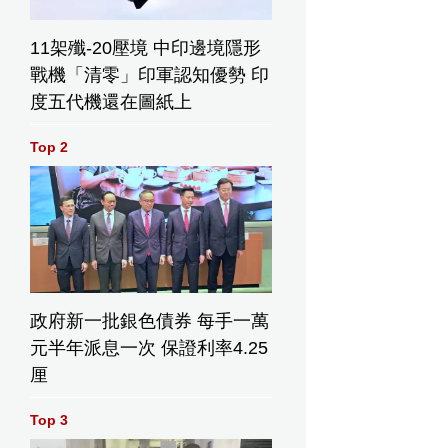
11架殲-20壓境 中印邊境隱形
戰機「清零」印軍認知優勢 印
度五代機還在圖紙上
Top 2
政府新一批銀色債券 每手一萬
元半年派息一次 保證利率4.25
厘
Top 3