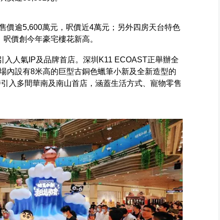
價逾5,600萬元，呎價近4萬元；另外四房天台特色
6元，呎價創今年豪宅樓花新高。
入人氣IP及品牌首店。深圳K11 ECOAST正舉辦全
場內設有8米高的巨型古銅色蠟筆小新及全新造型的
時引入多間華南及南山首店，涵蓋生活方式、寵物零售