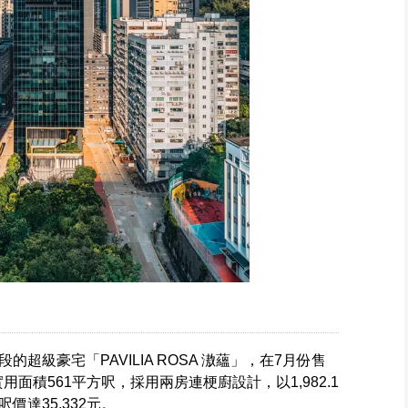
超級豪宅「PAVILIA ROSA 滶蘊」，在7月份售
用面積561平方呎，採用兩房連梗廚設計，以1,982.1
達35,332元。