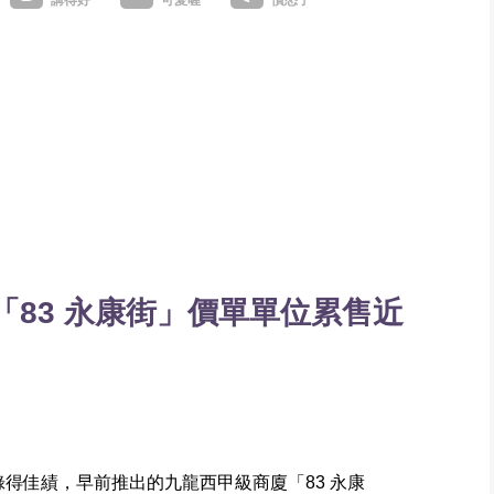
83 永康街」價單單位累售近
續錄得佳績，早前推出的九龍西甲級商廈「83 永康