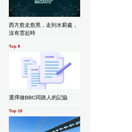
西方愈走愈黑，走到水窮處，
沒有雲起時
Top 9
選擇做BBC同路人的記協
Top 10