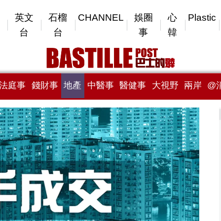
英文
石榴
CHANNEL
娛圈
心
Plastic
台
台
事
韓
法庭事
錢財事
地產
中醫事
醫健事
大視野
兩岸
@