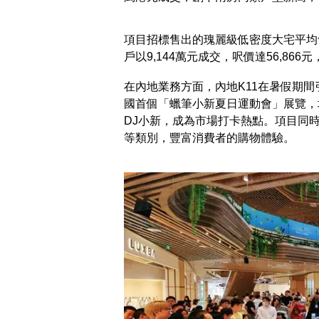
項目招標售出的瑰麗級低密度大宅平均售
戶以9,144萬元成交，呎價達56,86
在內地業務方面，內地K11在暑假期間引
國首個「蠟筆小新夏日運動會」展覽，
DJ小新，成為市場打卡熱點。項目同
等類別，豐富消費者的購物體驗。