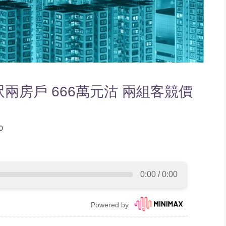
呎兩房戶 666萬元沽 兩組客競價
0