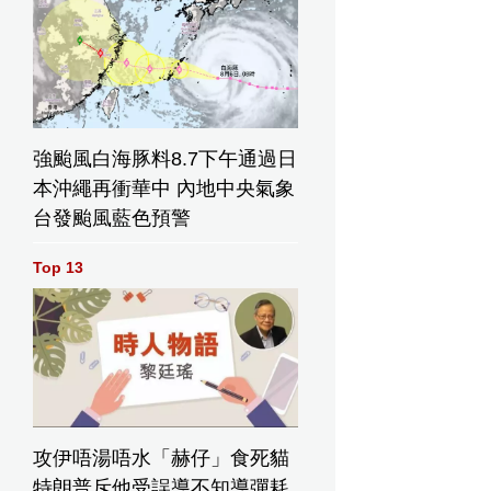
強颱風白海豚料8.7下午通過日
本沖繩再衝華中 內地中央氣象
台發颱風藍色預警
Top 13
攻伊唔湯唔水「赫仔」食死貓
特朗普斥他受誤導不知導彈耗