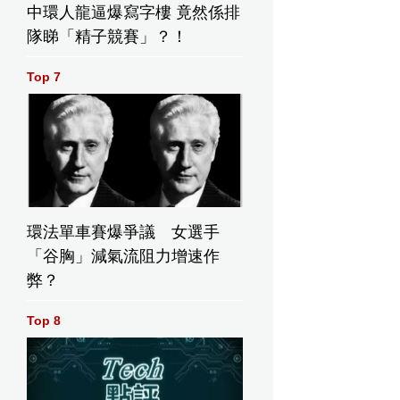
中環人龍逼爆寫字樓 竟然係排
隊睇「精子競賽」？！
Top 7
環法單車賽爆爭議 女選手
「谷胸」減氣流阻力增速作
弊？
Top 8