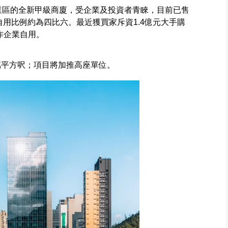
商業區的全新甲級商廈，受企業及投資者青睞，目前已售
及自用比例約為四比六。最近獲買家斥資1.4億元大手購
作企業自用。
萬平方呎；項目將加推高座單位。