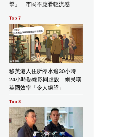
擊」 市民不應看輕流感
Top 7
移英港人住所停水逾30小時
24小時熱線形同虛設 網民嘆
英國效率「令人絕望」
Top 8