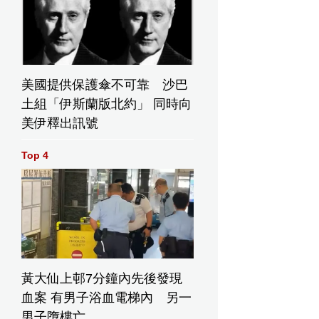
美國提供保護傘不可靠 沙巴
土組「伊斯蘭版北約」 同時向
美伊釋出訊號
Top 4
黃大仙上邨7分鐘內先後發現
血案 有男子浴血電梯內 另一
男子墮樓亡