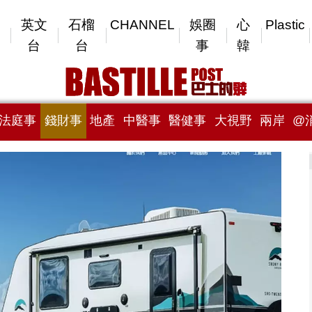
英文
石榴
CHANNEL
娛圈
心
Plastic
台
台
事
韓
法庭事
錢財事
地產
中醫事
醫健事
大視野
兩岸
@