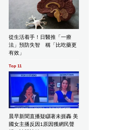
從生活着手！日醫推「一療
法」預防失智 稱「比吃藥更
有效」
Top 11
晨早新聞直播疑瞓著未捱轟 美
國女主播反因1原因獲網民聲