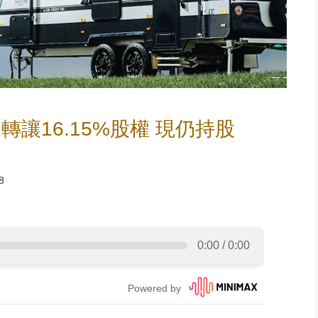
讓16.15%股權 現仍持股
8