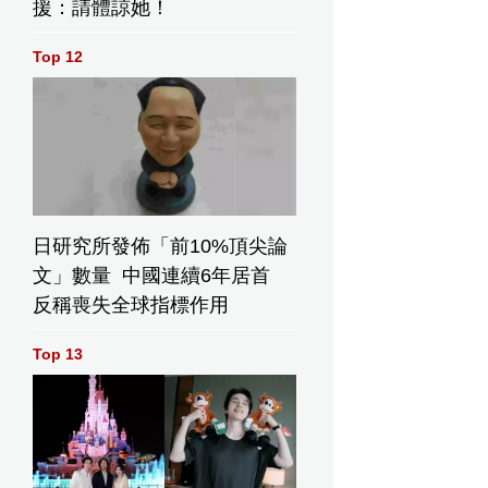
援：請體諒她！
Top 12
7 月外匯
在岸人民幣收
拿森科技首掛
日研究所發佈「前10%頂尖論
4478億美
市創1星期新高
收升64% 一手
文」數量 中國連續6年居首
賺668元
反稱喪失全球指標作用
Top 13