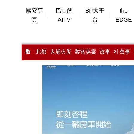
國安專
巴士的
BP大平
the
頁
AITV
台
EDGE
北都
大埔火災
黎智英案
政事
社會事