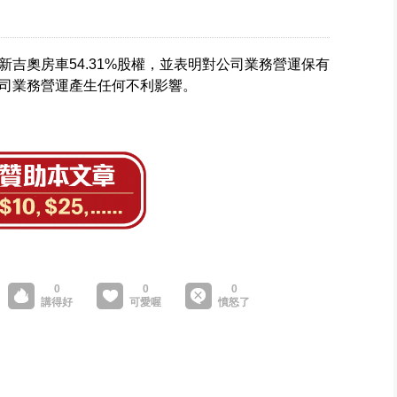
吉奧房車54.31%股權，並表明對公司業務營運保有
司業務營運產生任何不利影響。