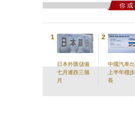
你 或
日本外匯儲備
中國汽車出
七月連跌三個
上半年穩步
月
長