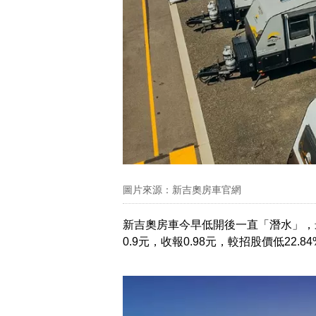
圖片來源：新吉奧房車官網
新吉奧房車今早低開後一直「潛水」，最高
0.9元，收報0.98元，較招股價低22.8