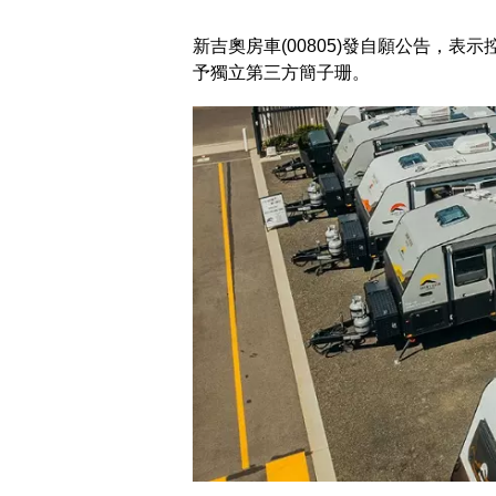
新吉奧房車(00805)發自願公告，表
予獨立第三方簡子珊。