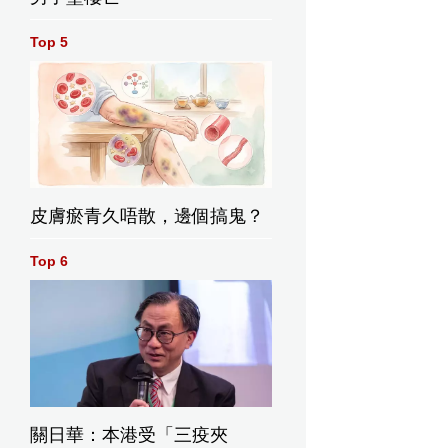
Top 5
皮膚瘀青久唔散，邊個搞鬼？
Top 6
關日華：本港受「三疫夾