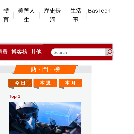
體
美善人
歷史長
生活
BasTech
育
生
河
事
消費
博客榜
其他
熱 · 門 · 榜
今 日
本 週
本 月
Top 1