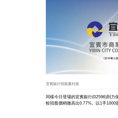
宜賓銀行招股書封面
同樣今日登場的宜賓銀行(02596)則力
較招股價稍微高出0.77%。以1手100