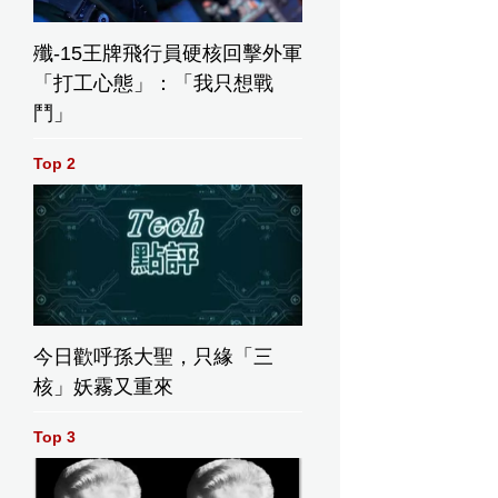
殲-15王牌飛行員硬核回擊外軍
「打工心態」：「我只想戰
鬥」
Top 2
今日歡呼孫大聖，只緣「三
核」妖霧又重來
Top 3