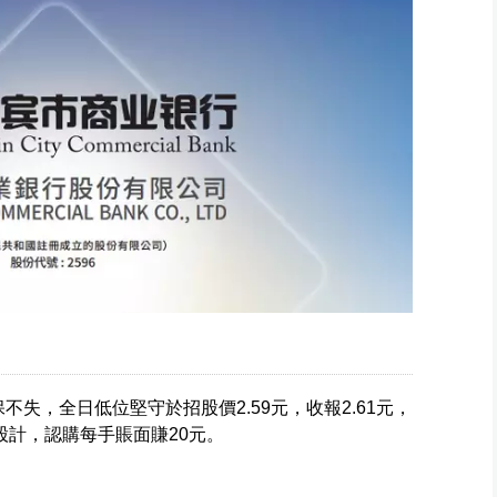
保不失，全日低位堅守於招股價2.59元，收報2.61元，
0股計，認購每手賬面賺20元。