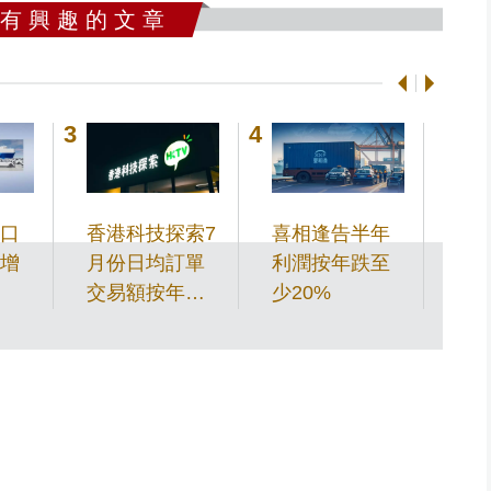
 有 興 趣 的 文 章
口
香港科技探索7
喜相逢告半年
本港
增
月份日均訂單
利潤按年跌至
儲備
交易額按年增
少20%
元
12.38%