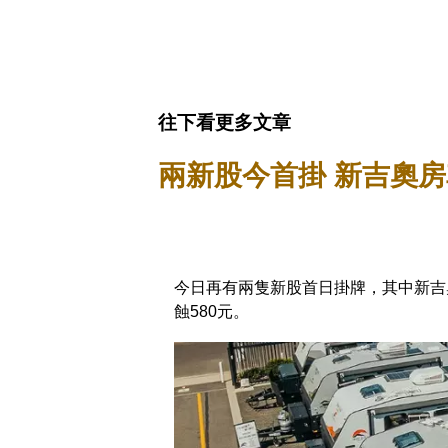
往下看更多文章
兩新股今首掛 新吉奧房
今日再有兩隻新股首日掛牌，其中新吉奧房
蝕580元。