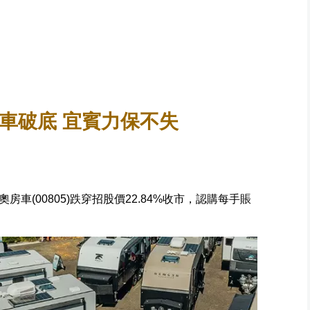
車破底 宜賓力保不失
車(00805)跌穿招股價22.84%收市，認購每手賬