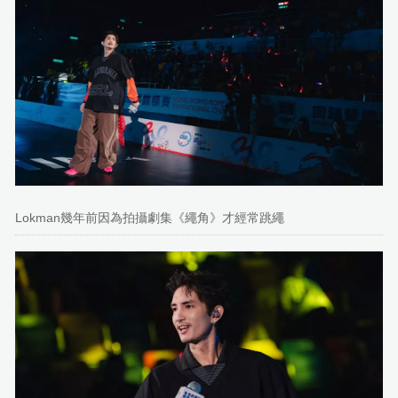
Lokman幾年前因為拍攝劇集《繩角》才經常跳繩