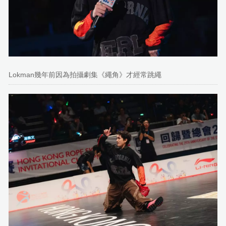
Lokman幾年前因為拍攝劇集《繩角》才經常跳繩