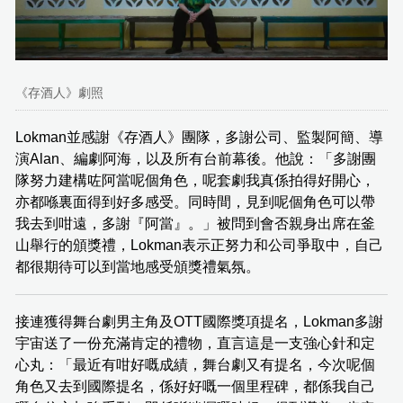
《存酒人》劇照
Lokman並感謝《存酒人》團隊，多謝公司、監製阿簡、導
演Alan、編劇阿海，以及所有台前幕後。他說：「多謝團
隊努力建構咗阿當呢個角色，呢套劇我真係拍得好開心，
亦都喺裏面得到好多感受。同時間，見到呢個角色可以帶
我去到咁遠，多謝『阿當』。」被問到會否親身出席在釜
山舉行的頒獎禮，Lokman表示正努力和公司爭取中，自己
都很期待可以到當地感受頒獎禮氣氛。
接連獲得舞台劇男主角及OTT國際獎項提名，Lokman多謝
宇宙送了一份充滿肯定的禮物，直言這是一支強心針和定
心丸：「最近有咁好嘅成績，舞台劇又有提名，今次呢個
角色又去到國際提名，係好好嘅一個里程碑，都係我自己