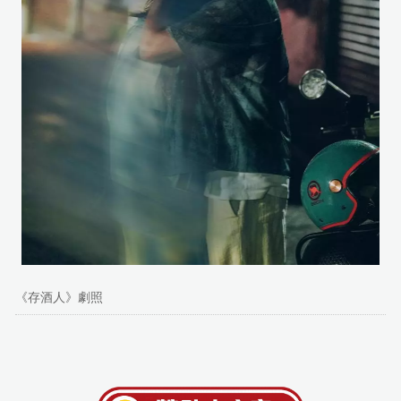
《存酒人》劇照