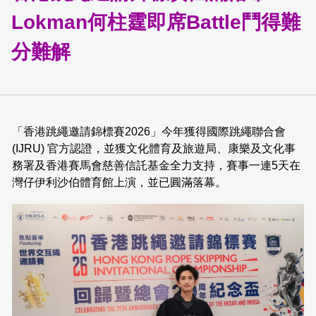
Lokman何柱霆即席Battle鬥得難
分難解
「香港跳繩邀請錦標賽2026」今年獲得國際跳繩聯合會
(IJRU) 官方認證，並獲文化體育及旅遊局、康樂及文化事
務署及香港賽馬會慈善信託基金全力支持，賽事一連5天在
灣仔伊利沙伯體育館上演，並已圓滿落幕。