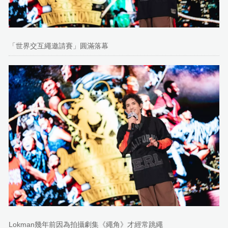
「世界交互繩邀請賽」圓滿落幕
Lokman幾年前因為拍攝劇集《繩角》才經常跳繩