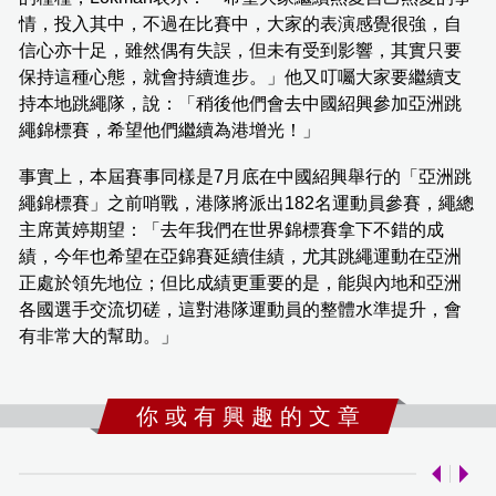
情，投入其中，不過在比賽中，大家的表演感覺很強，自
信心亦十足，雖然偶有失誤，但未有受到影響，其實只要
保持這種心態，就會持續進步。」他又叮囑大家要繼續支
持本地跳繩隊，說：「稍後他們會去中國紹興參加亞洲跳
繩錦標賽，希望他們繼續為港增光！」
事實上，本屆賽事同樣是7月底在中國紹興舉行的「亞洲跳
繩錦標賽」之前哨戰，港隊將派出182名運動員參賽，繩總
主席黃婷期望：「去年我們在世界錦標賽拿下不錯的成
績，今年也希望在亞錦賽延續佳績，尤其跳繩運動在亞洲
正處於領先地位；但比成績更重要的是，能與內地和亞洲
各國選手交流切磋，這對港隊運動員的整體水準提升，會
有非常大的幫助。」
你 或 有 興 趣 的 文 章