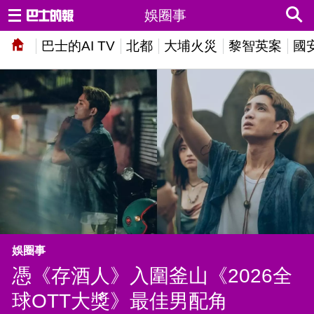
娛圈事
巴士的AI TV
北都
大埔火災
黎智英案
國
娛圈事
憑《存酒人》入圍釜山《2026全
球OTT大獎》最佳男配角