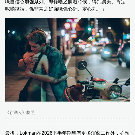
嘅自信心加強系列。即係喺迷惘嘅時候，得到讚美、肯定
呢啲說話，係非常之好強嘅強心針、定心丸。」
《存酒人》劇照
最後，Lokman在2026下半年期望有更多演藝工作外，亦預