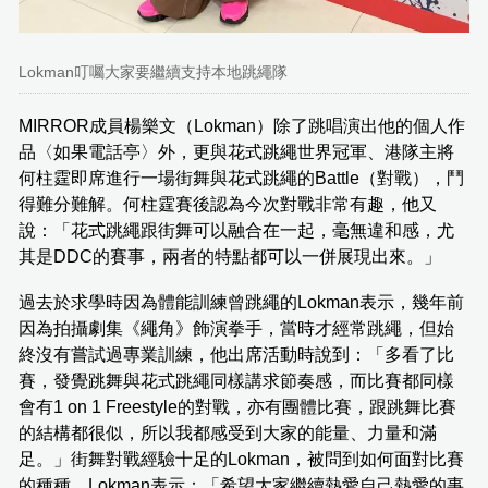
Lokman叮囑大家要繼續支持本地跳繩隊
MIRROR成員楊樂文（Lokman）除了跳唱演出他的個人作
品〈如果電話亭〉外，更與花式跳繩世界冠軍、港隊主將
何柱霆即席進行一場街舞與花式跳繩的Battle（對戰），鬥
得難分難解。何柱霆賽後認為今次對戰非常有趣，他又
說：「花式跳繩跟街舞可以融合在一起，毫無違和感，尤
其是DDC的賽事，兩者的特點都可以一併展現出來。」
過去於求學時因為體能訓練曾跳繩的Lokman表示，幾年前
因為拍攝劇集《繩角》飾演拳手，當時才經常跳繩，但始
終沒有嘗試過專業訓練，他出席活動時說到：「多看了比
賽，發覺跳舞與花式跳繩同樣講求節奏感，而比賽都同樣
會有1 on 1 Freestyle的對戰，亦有團體比賽，跟跳舞比賽
的結構都很似，所以我都感受到大家的能量、力量和滿
足。」街舞對戰經驗十足的Lokman，被問到如何面對比賽
的種種，Lokman表示：「希望大家繼續熱愛自己熱愛的事