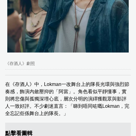
《存酒人》劇照
在《存酒人》中，Lokman一改舞台上的隊長光環與強烈節
奏感，飾演內斂壓抑的「阿當」。角色看似平靜懂事，實
則將悲傷與孤獨深埋心底，層次分明的演繹獲觀眾與影評
人一致好評。不少劇迷直言：「睇到唔同咗嘅Lokman，完
全忘記佢係舞台上的隊長。」
點擊看圖輯