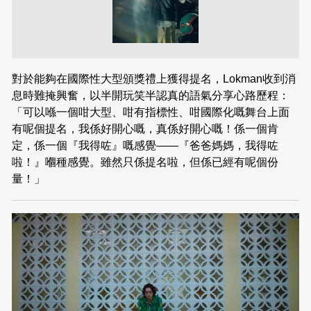
對於能夠在國際性大型頒獎禮上獲得提名，Lokman收到消
息時難掩興奮，以半開玩笑半認真的語氣分享心路歷程：
「可以喺一個咁大型、咁有指標性、咁國際化嘅舞台上面
有呢個提名，我係好開心嘅，真係好開心嘅！係一個肯
定，係一個『我得咗』嘅感覺——『爸爸媽媽，我得咗
啦！』嗰種感覺。雖然只係提名啦，但係已經有呢個份
量！」