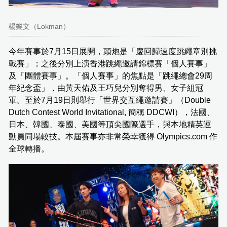
楊樂文（Lokman）
今年賽事於7月15日展開，頭炮是「慶回歸速度跳繩章別挑
戰賽」；之後分別上演香港跳繩邀請錦標賽「個人賽事」
及「團體賽事」。「個人賽事」的焦點是「跳繩總會29周
年紀念盃」，由黃天佑及王巧兒分別奪得男、女子組冠
軍。至於7月19日則舉行「世界交互繩邀請賽」（Double
Dutch Contest World Invitational, 簡稱 DDCWI），法國、
日本、韓國、泰國、美國等頂尖國際選手，與本地精英運
動員同場較技。本屆賽事亦非常榮幸獲得 Olympics.com 作
全球轉播。