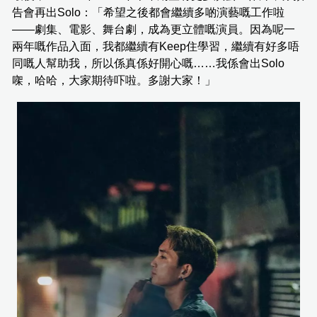
告會再出Solo：「希望之後都會繼續多啲演藝嘅工作啦
——劇集、電影、舞台劇，成為更立體嘅演員。因為呢一
兩年嘅作品入面，我都繼續有Keep住學習，繼續有好多唔
同嘅人幫助我，所以係真係好開心嘅……我係會出Solo
㗎，哈哈，大家期待吓啦。多謝大家！」