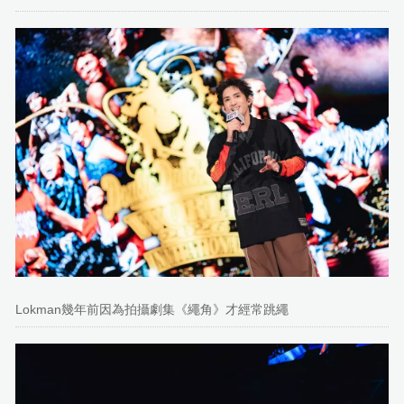
Lokman幾年前因為拍攝劇集《繩角》才經常跳繩