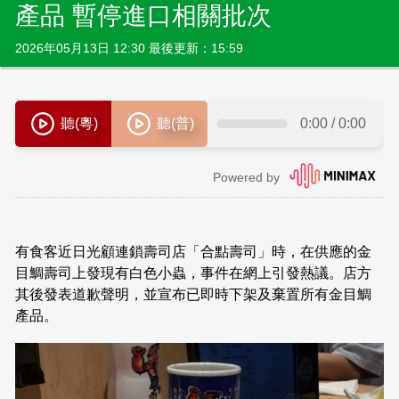
產品 暫停進口相關批次
2026年05月13日 12:30 最後更新：15:59
有食客近日光顧連鎖壽司店「合點壽司」時，在供應的金
目鯛壽司上發現有白色小蟲，事件在網上引發熱議。店方
其後發表道歉聲明，並宣布已即時下架及棄置所有金目鯛
產品。