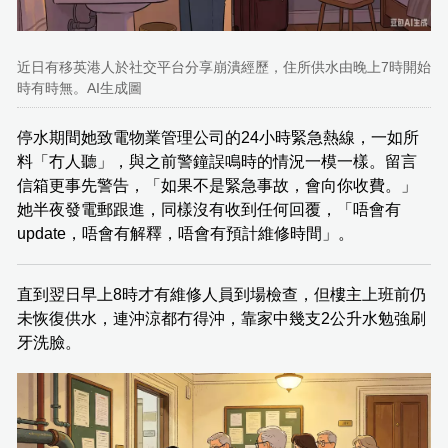
近日有移英港人於社交平台分享崩潰經歷，住所供水由晚上7時開始
時有時無。AI生成圖
停水期間她致電物業管理公司的24小時緊急熱線，一如所
料「冇人聽」，與之前警鐘誤鳴時的情況一模一樣。留言
信箱更事先警告，「如果不是緊急事故，會向你收費。」
她半夜發電郵跟進，同樣沒有收到任何回覆，「唔會有
update，唔會有解釋，唔會有預計維修時間」。
直到翌日早上8時才有維修人員到場檢查，但樓主上班前仍
未恢復供水，連沖涼都冇得沖，靠家中幾支2公升水勉強刷
牙洗臉。