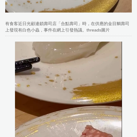
有食客近日光顧連鎖壽司店「合點壽司」時，在供應的金目鯛壽司
上發現有白色小蟲，事件在網上引發熱議。threads圖片