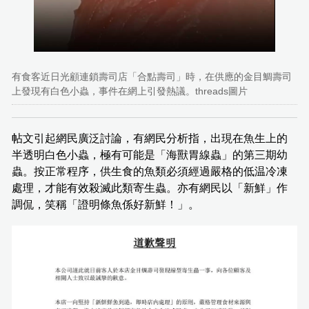
有食客近日光顧連鎖壽司店「合點壽司」時，在供應的金目鯛壽司
上發現有白色小蟲，事件在網上引發熱議。threads圖片
帖文引起網民廣泛討論，有網民分析指，出現在魚生上的
半透明白色小蟲，極有可能是「海獸胃線蟲」的第三期幼
蟲。按正常程序，供生食的魚類必須經過嚴格的低温冷凍
處理，才能有效殺滅此類寄生蟲。亦有網民以「新鮮」作
調侃，笑稱「證明條魚係好新鮮！」。