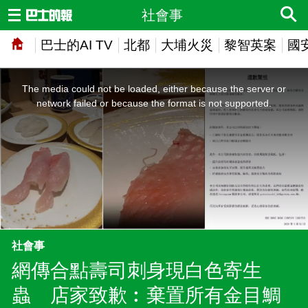
社會事
巴士的AI TV
北都
大埔火災
黎智英案
國
This
is
a
The media could not be loaded, either because the server or
modal
window.
network failed or because the format is not supported.
社會事
網傳合點壽司刺身現白色寄生
蟲 店家致歉︰棄置所有金目鯛