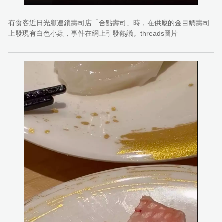
有食客近日光顧連鎖壽司店「合點壽司」時，在供應的金目鯛壽司
上發現有白色小蟲，事件在網上引發熱議。threads圖片