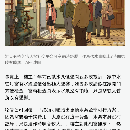
近日有移英港人於社交平台分享崩潰經歷，住所供水由晚上7時開始
時有時無。AI生成圖
事實上，樓主半年前已就水泵怪聲問題多次投訴。家中水
管每當有水經過便發出極大聲響，她曾多次請假在家開門
方便檢查。當時檢查員表示水泵沒有損壞，只是型號太舊
所以有聲響。
物管公司回覆，「必須明確指出更換水泵並非可行方案，
因為需要過千鎊費用，大廈沒有這筆資金。水泵本身沒有
故障，只是運作時噪音較大。」樓主對此相當無奈：，然