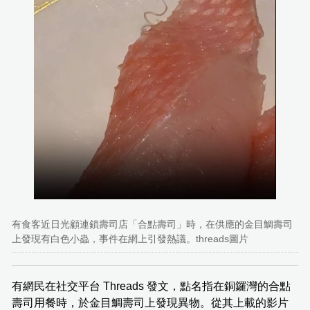
有食客近日光顧連鎖壽司店「合點壽司」時，在供應的金目鯛壽司
上發現有白色小蟲，事件在網上引發熱議。threads圖片
有網民在社交平台 Threads 發文，點名指在銅鑼灣的合點
壽司用餐時，於金目鯛壽司上發現異物。從其上載的影片