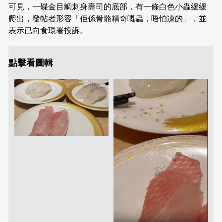
可見，一碟金目鯛刺身壽司的底部，有一條白色小蟲緩緩
爬出，發帖者形容「佢係骨骼精奇嘅蟲，唔怕凍的」，並
表示已向食環署投訴。
點擊看圖輯