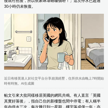
後就冇然後，所以依家咪壞晒囉個嘢！」這次停水已超過
30小時仍未恢復。
近日有移英港人於社交平台分享崩潰經歷，住所供水由晚上7時開始
時有時無。AI生成圖
帖文引來大批同樣移居英國的網民共鳴。有人直言「英國
其實好落後」，指自己住的新樓盤也間中停電；有人稱半
年內停水三次，每次幾日到一星期，樓宇落成僅一年；亦