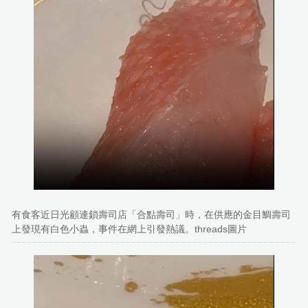
有食客近日光顧連鎖壽司店「合點壽司」時，在供應的金目鯛壽司
上發現有白色小蟲，事件在網上引發熱議。threads圖片