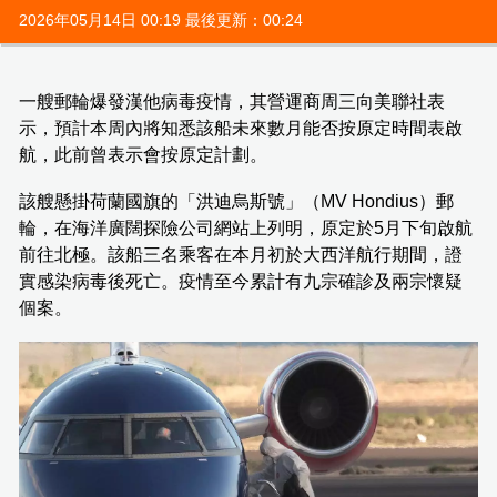
2026年05月14日 00:19 最後更新：00:24
一艘郵輪爆發漢他病毒疫情，其營運商周三向美聯社表
示，預計本周內將知悉該船未來數月能否按原定時間表啟
航，此前曾表示會按原定計劃。
該艘懸掛荷蘭國旗的「洪迪烏斯號」（MV Hondius）郵
輪，在海洋廣闊探險公司網站上列明，原定於5月下旬啟航
前往北極。該船三名乘客在本月初於大西洋航行期間，證
實感染病毒後死亡。疫情至今累計有九宗確診及兩宗懷疑
個案。