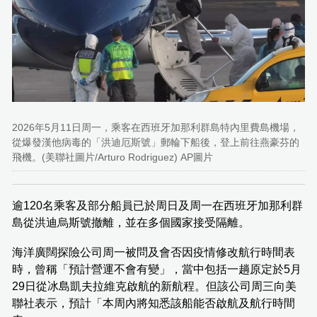
2026年5月11日周一，乘客在西班牙加那利群島特內里費島機場，
從爆發漢他病毒的「洪迪厄斯號」郵輪下船後，登上前往燕豪芬的
飛機。(美聯社圖片/Arturo Rodriguez) AP圖片
逾120名乘客及部分船員已於周日及周一在西班牙加那利群
島從洪迪烏斯號撤離，並在多個國家接受隔離。
海洋廣闊探險公司周一被問及會否因疫情修改航行時間表
時，曾稱「預計營運不會有變」，當中包括一趟原定於5月
29日從冰島凱夫拉維克啟航的新航程。但該公司周三向美
聯社表示，預計「本周內將知悉該船能否啟航及航行時間