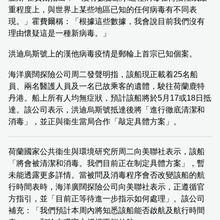
重程度上，與世界上某些地區已知的任何病毒有不同表
現。」霍費爾稱：「根據這些數據，我會說目前我們沒有
理由懷疑這是一種新病毒。」
洪迪烏斯號上的漢他病毒疫情是郵輪上首宗已知個案。
海洋廣闊探險公司周二發聲明指，該船現正載着25名船
員、兩名醫護人員及一名已故乘客的遺體，駛往荷蘭鹿特
丹港。船上所有人均無症狀，預計該船將於5月17或18日抵
達。該公司表示，洪迪烏斯號抵達後將「進行徹底清潔和
消毒」，並正與衞生當局合作「敲定具體方案」。
荷蘭國家公共衞生與環境研究所周二向美聯社表示，該船
「將會被清潔和消毒。我們目前正在制定具體方案」，暫
未能透露更多詳情。當被問及消毒程序會否改變該船的航
行時間表時，海洋廣闊探險公司向美聯社表示，正遵循官
方指引，並「目前正等待進一步指示如何處理」。該公司
補充：「我們預計本周內將知悉該船能否啟航及航行時間