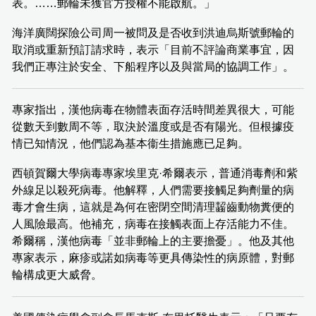
表。……郵輪未獲官方授權不能啟航。」
海洋廣闊探險公司周一被問及是否收到洪迪烏斯號郵輪的
取消或重新預訂請求時，表示「目前不評論商業事宜，因
我們正專注於安全、下船程序以及與當局的協調工作」。
專家指出，漢他病毒在物體表面存活時間差異很大，可能
從數天到數周不等，取決於溫度或是否有陽光。但根據疫
情已知情況，他們認為基本衞生措施應已足夠。
西頓賀爾大學病毒專家埃里克·希爾表示，普通消毒劑和紫
外線足以殺死病毒。他解釋，人們需要接觸足夠劑量的病
毒才會生病，這就是為何在密閉空間清理齧齒動物糞便的
人風險最高。他補充，病毒在接觸表面上存活能力不佳。
希爾稱，漢他病毒「並非郵輪上的主要擔憂」。他及其他
專家表示，麻疹或諾如病毒等更具傳染性的病原體，對郵
輪構成更大威脅。