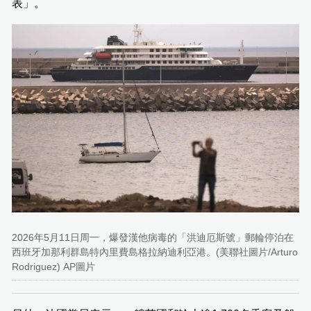
表」。
2026年5月11日周一，爆發漢他病毒的「洪迪厄斯號」郵輪停泊在
西班牙加那利群島特內里費島格拉納迪利亞港。(美聯社圖片/Arturo
Rodriguez) AP圖片