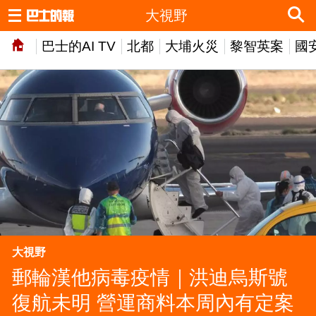
大視野
巴士的AI TV
北都
大埔火災
黎智英案
國
大視野
郵輪漢他病毒疫情｜洪迪烏斯號
復航未明 營運商料本周內有定案