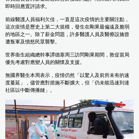
即時回應置評請求。
前線醫護人員福利欠佳，一直是這次疫情的主要關注點，
這次疫情是歷史上第二大規模，發生在剛果最偏遠及脆弱
的地區之一。除了薪金問題，許多醫護人員及醫療設施曾
遭叛軍及憤怒民眾襲擊。
世界衞生組織總幹事譚德塞周三訪問剛果期間，敦促當局
優先考慮對應變人員的關懷及支援。
無國界醫生本周表示，疫情仍然「以驚人及前所未有的速
度蔓延」，儘管應對措施不斷擴大，但「仍未能迅速到達
社區以中斷傳播鏈」。