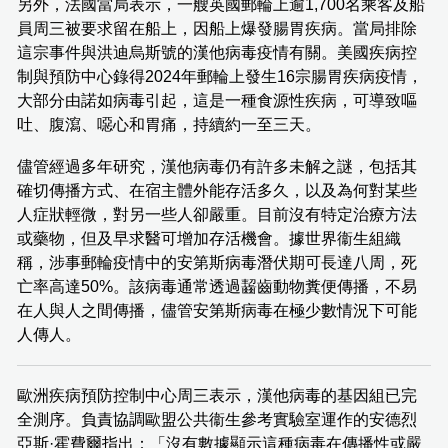
另外，法國當局表示，一艘英國郵輪上逾1,700名乘客及船
員周三被要求留在船上，因船上爆發腸胃疾病。當局排除
這宗事件與洪迪烏斯號的漢他病毒疫情有關。美國疾病控
制與預防中心錄得2024年郵輪上發生16宗腸胃疾病疫情，
大部分由諾如病毒引起，這是一種食源性疾病，可導致嘔
吐、腹瀉、噁心和胃痛，持續約一至三天。
儘管經過多年研究，漢他病毒仍有許多未解之謎，包括其
確切傳播方式、在宿主體外能存活多久，以及為何對某些
人症狀輕微，對另一些人卻嚴重。目前沒有特定治療方法
或藥物，但及早求醫可增加存活機會。據世界衞生組織
稱，涉事郵輪疫情中的安第斯病毒潛伏期可長達八周，死
亡率高達50%。該病毒通常透過齧齒動物糞便傳播，不易
在人與人之間傳播，儘管安第斯病毒在極少數情況下可能
人傳人。
歐洲疾病預防控制中心周三表示，漢他病毒的基因組已完
全測序。負責協調歐盟公共衞生參考實驗室運作的安德烈
亞斯·霍費爾指出：「沒有數據顯示這種病毒在傳播性或嚴