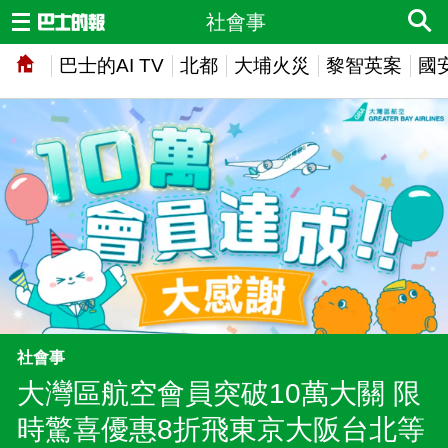
社會事
巴士的AI TV
北都
大埔火災
黎智英案
國
社會事
大灣區航空會員突破10萬大關 限
時驚喜優惠8折飛東京大阪台北等