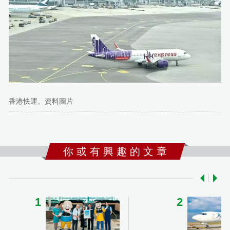
香港快運。資料圖片
你 或 有 興 趣 的 文 章