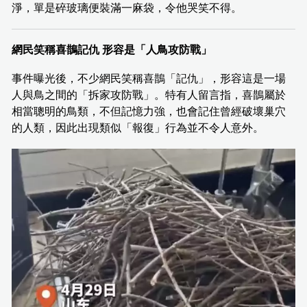
淨，單是碎玻璃便裝滿一麻袋，令他哭笑不得。
網民笑稱喜鵲記仇 形容是「人鳥攻防戰」
事件曝光後，不少網民笑稱喜鵲「記仇」，形容這是一場
人與鳥之間的「拆家攻防戰」。特有人留言指，喜鵲屬於
相當聰明的鳥類，不但記憶力強，也會記住曾經破壞巢穴
的人類，因此出現類似「報復」行為並不令人意外。