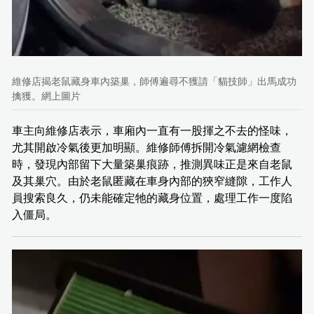
維修店揭老鼠藏身車內築巢，師傅遍尋不獲請「貓技師」出馬成功
擒獲。網上圖片
車主向維修店表示，車廂內一直有一股揮之不去的怪味，
尤其開啟冷氣後更加明顯。維修師傅拆開冷氣濾網檢查
時，發現內部留下大量築巢痕跡，推測異味正是來自老鼠
及其巢穴。由於老鼠匿藏在車身內部的狹窄縫隙，工作人
員搜索良久，仍未能確定牠的藏身位置，處理工作一度陷
入僵局。