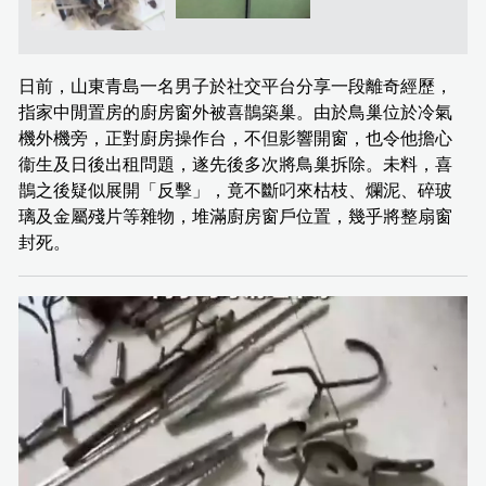
日前，山東青島一名男子於社交平台分享一段離奇經歷，
指家中閒置房的廚房窗外被喜鵲築巢。由於鳥巢位於冷氣
機外機旁，正對廚房操作台，不但影響開窗，也令他擔心
衞生及日後出租問題，遂先後多次將鳥巢拆除。未料，喜
鵲之後疑似展開「反擊」，竟不斷叼來枯枝、爛泥、碎玻
璃及金屬殘片等雜物，堆滿廚房窗戶位置，幾乎將整扇窗
封死。