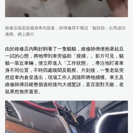
維修店揭老鼠藏身車內築巢，師傅遍尋不獲請「貓技師」出馬成功
擒獲。網上圖片
由於維修店內剛好飼養了一隻貓貓，維修師傅便抱著姑且
一試的心態，將牠帶到車旁協助「搜捕」。影片可見，貓
貓一靠近車輛，便立即進入「工作狀態」，專注地盯著車
身不同位置，不時四處嗅聞及觀察。片刻後，一隻老鼠突
然從車內倉皇逃出，現場工作人員隨即將牠捕獲。車主及
維修師傅目睹整個過程後均大感驚訝，直言面對天敵，老
鼠果然無所遁形。