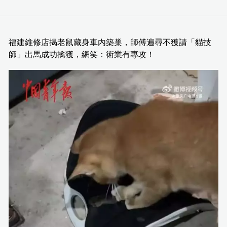
福建維修店揭老鼠藏身車內築巢，師傅遍尋不獲請「貓技
師」出馬成功擒獲，網笑：術業有專攻！