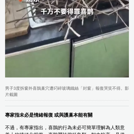
男子3度拆窗外喜鵲巢穴遭叼碎玻璃鐵絲「封窗」報復哭笑不得。影
片截圖
專家指未必是情緒報復 或與護巢本能有關
不過，有專家指出，喜鵲的行為未必可簡單理解為人類意