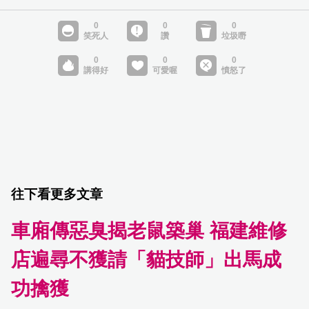
往下看更多文章
車廂傳惡臭揭老鼠築巢 福建維修
店遍尋不獲請「貓技師」出馬成
功擒獲