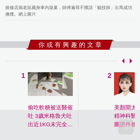
維修店揭老鼠藏身車內築巢，師傅遍尋不獲請「貓技師」出馬成功
擒獲。網上圖片
你 或 有 興 趣 的 文 章
偷吃軟糖被送醫催
美顏開太
吐 3歲米格魯犬吐
精神科醫
出近1KG未完全消
圖證件相
化軟糖驚呆獸醫
未掛號已