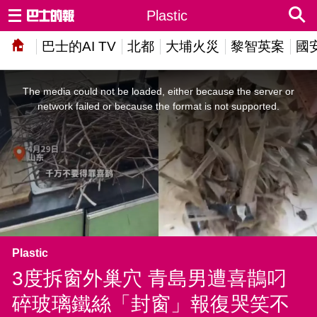
Plastic
巴士的AI TV
北都
大埔火災
黎智英案
國
This
is
a
The media could not be loaded, either because the server or
modal
window.
network failed or because the format is not supported.
Plastic
3度拆窗外巢穴 青島男遭喜鵲叼
碎玻璃鐵絲「封窗」報復哭笑不