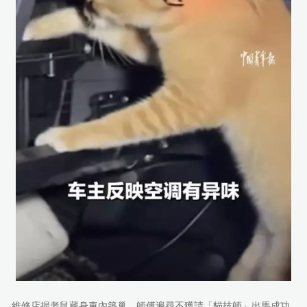
維修店揭老鼠藏身車內築巢，師傅遍尋不獲請「貓技師」出馬成功