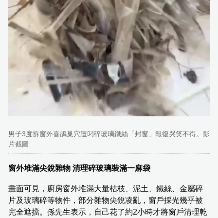
男子3度拆窗外喜鵲巢穴遭叼碎玻璃鐵絲「封窗」報復哭笑不得。影
片截圖
窗外堆滿尖銳雜物 清理碎玻璃裝滿一麻袋
畫面可見，廚房窗外堆滿大量枯枝、泥土、鐵絲、金屬碎
片及玻璃碎等物件，部分雜物尖銳凌亂，窗戶採光幾乎被
完全遮擋。孫先生表示，自己花了約2小時才將窗戶清理乾