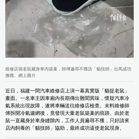
維修店揭老鼠藏身車內築巢，師傅遍尋不獲請「貓技師」出馬成功
擒獲。網上圖片
近日，福建一間汽車維修店上演一幕真實版「貓捉老鼠」
畫面。一名車主因車廂內長期傳出難聞異味，懷疑汽車冷
氣系統出現故障，遂將車輛送往維修店檢查。未料維修師
傅拆開冷氣濾網後，竟發現大量老鼠築巢的痕跡。由於老
鼠一直藏身於車身縫隙內，工作人員遍尋不獲，只好請來
店內飼養的「貓技師」協助，最終成功逼使老鼠現身。