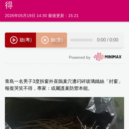
得
2026年05月19日 14:30 最後更新：15:21
青島一名男子3度拆窗外喜鵲巢穴遭叼碎玻璃鐵絲「封窗」
報復哭笑不得，專家：或屬護巢防禦本能。