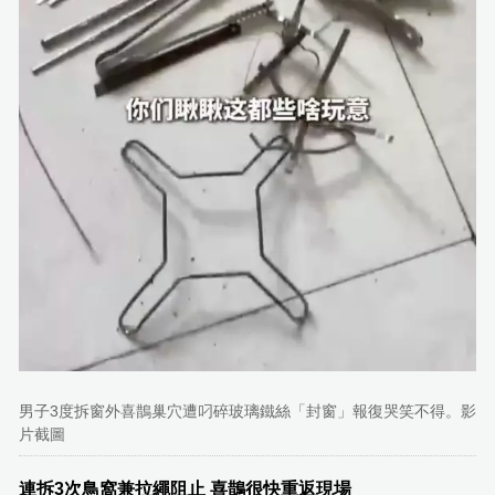
男子3度拆窗外喜鵲巢穴遭叼碎玻璃鐵絲「封窗」報復哭笑不得。影
片截圖
連拆3次鳥窩兼拉繩阻止 喜鵲很快重返現場