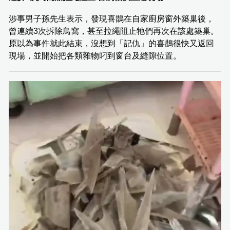
涉事男子孫先生表示，發現喜鵲在自家廚房窗外築巢後，
曾連續3次拆除鳥窩，甚至拉繩阻止牠們再次在該處築巢。
原以為事件就此結束，沒想到「記仇」的喜鵲很快又返回
現場，並開始把各類雜物叼到窗台及縫隙位置。