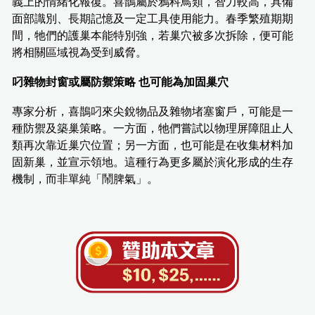
義上的情緒化報復。喜鵲屬於鴉科鳥類，智力較高，具備
面部識別、長期記憶及一定工具使用能力。春季繁殖期期
間，牠們的護巢本能特別強，若巢穴被多次拆除，便可能
將相關區域視為受到威脅。
叼雜物封窗或屬防禦策略 也可能為加固巢穴
專家分析，喜鵲叼來尖銳物品及雜物堵塞窗戶，可能是一
種防禦及築巢策略。一方面，牠們嘗試以物理屏障阻止人
類再次靠近巢穴位置；另一方面，也可能是在收集材料加
固新巢，並宣示領地。這種行為更多屬於演化形成的生存
機制，而非單純「鬧脾氣」。