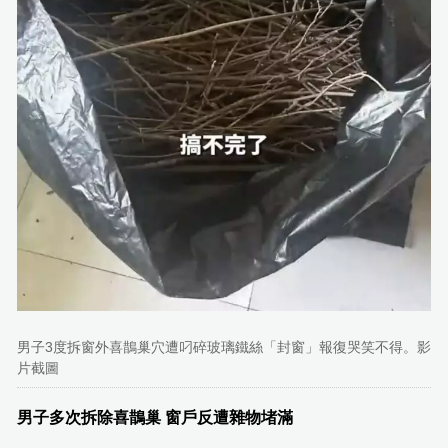
男子3度拆窗外喜鵲巢穴遭叼碎玻璃鐵絲「封窗」報復哭笑不得。影
片截圖
男子多次拆除喜鵲巢 窗戶反遭雜物堵滿