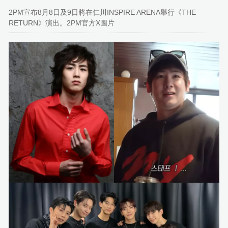
2PM宣布8月8日及9日將在仁川INSPIRE ARENA舉行《THE
RETURN》演出。2PM官方X圖片