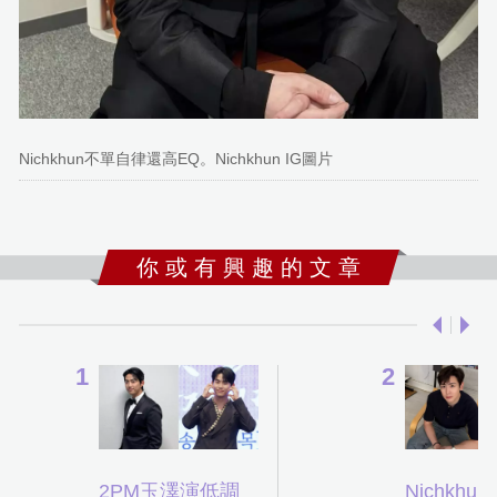
Nichkhun不單自律還高EQ。Nichkhun IG圖片
你 或 有 興 趣 的 文 章
2PM玉澤演低調
Nichkhu