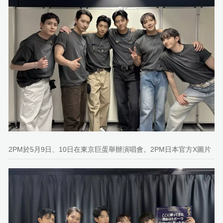
2PM於5月9日、10日在東京巨蛋舉辦演唱會。2PM日本官方X圖片