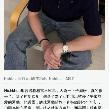
Nichkhun現時重回顏值高峰。Nichkhun IG圖片
Nichkhun坦言過程相當不容易，因為一下子減磅，真的很
辛苦。除了控制飲食，他甚至為了活動演出暫停了平常熱
愛的運動。他透露，網球運動雖然一直持續到今年年初，
但因為擔心受傷，所以後來就沒有參加，而高爾夫球也是