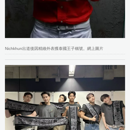
Nichkhun出道後因精緻外表獲泰國王子稱號。網上圖片