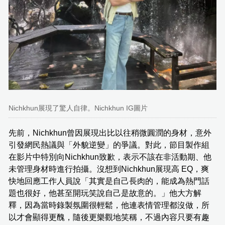
Nichkhun展現了驚人自律。Nichkhun IG圖片
先前，Nichkhun曾因展現出比以往稍微圓潤的身材，意外
引發網民熱議與「外貌逆變」的爭議。對此，節目製作組
在影片中特別向Nichkhun致歉，表示不該在非活動期、他
未管理身材時進行拍攝。沒想到Nichkhun展現高 EQ，爽
快地回應工作人員說「其實是自己長肉的，能成為熱門話
題也很好，他甚至開玩笑說自己是故意的。」他大方解
釋，因為當時錄製氛圍很輕鬆，他連表情管理都沒做，所
以才會顯得更醜，隨後更樂觀地笑稱，不過內容只要有趣