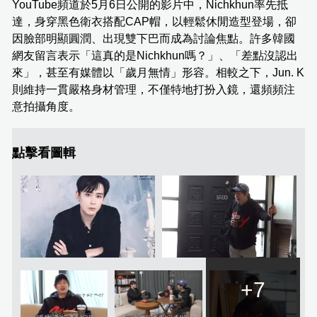
YouTube頻道於5月6日公開的影片中，Nichkhun率先抵
達，身穿黑色衛衣搭配CAP帽，以輕鬆休閒造型登場，卻
因臉部明顯圓潤、出現雙下巴而成為討論焦點。許多韓國
網友留言表示「這真的是Nichkhun嗎？」、「差點沒認出
來」，甚至有媒體以「歲月無情」形容。相較之下，Jun. K
則維持一貫嚴格身材管理，不僅特地打扮入鏡，還頻頻注
意拍攝角度。
點擊看圖輯
+7