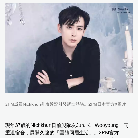
2PM成員Nichkhun外表近況引發網友熱議。2PM日本官方X圖片
現年37歲的Nichkhun日前與隊友Jun. K、Wooyoung一同
重返宿舍，展開久違的「團體同居生活」。2PM官方