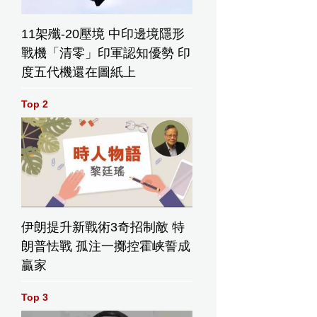
11架殲-20壓境 中印邊境隱形
戰機「清零」印軍認知優勢 印
度五代機還在圖紙上
Top 2
伊朗提升新戰術3奇招制敵 特
朗普怯戰 孤注一擲控霍峡誓成
贏家
Top 3