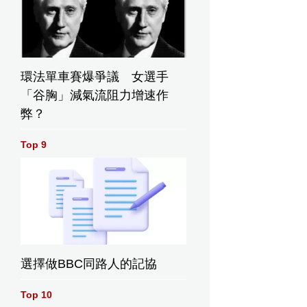
環法單車賽爆爭議 女選手
「谷胸」減氣流阻力增速作
弊？
Top 9
選擇做BBC同路人的記協
Top 10