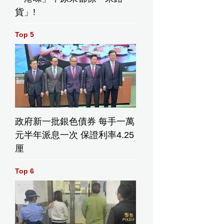
貨」!
Top 5
政府新一批銀色債券 每手一萬
元半年派息一次 保證利率4.25
厘
Top 6