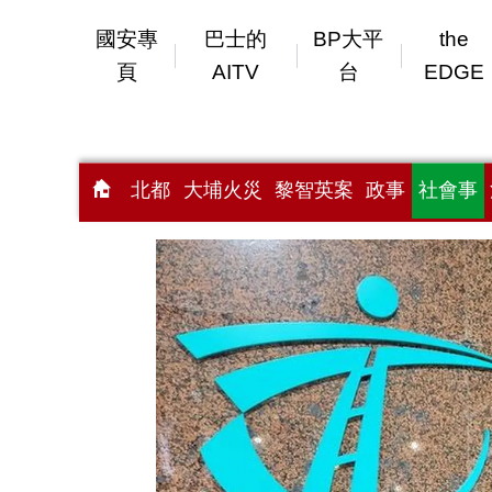
國安專
巴士的
BP大平
the
頁
AITV
台
EDGE
北都
大埔火災
黎智英案
政事
社會事