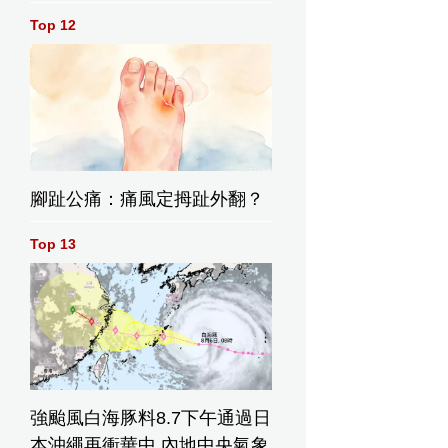
Top 12
腳趾公痛：痛風定拇趾外翻？
Top 13
強颱風白海豚料8.7下午通過日
本沖繩再衝華中 內地中央氣象