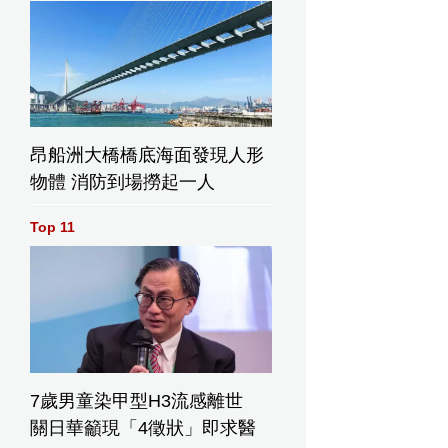
昂船洲大橋橋底海面發現人形
物體 消防到場撈起一人
Top 11
7歲男童染甲型H3流感離世
關日華籲現「4徵狀」即求醫