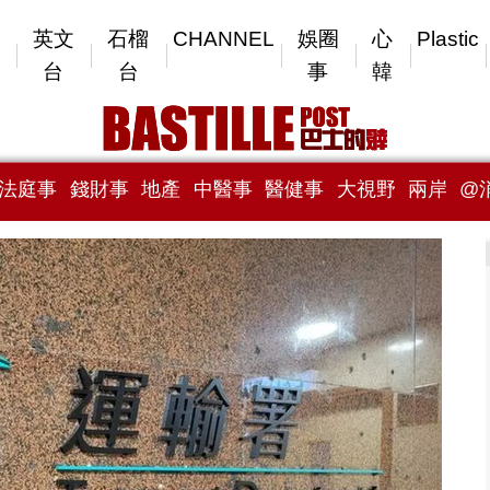
英文
石榴
CHANNEL
娛圈
心
Plastic
台
台
事
韓
法庭事
錢財事
地產
中醫事
醫健事
大視野
兩岸
@