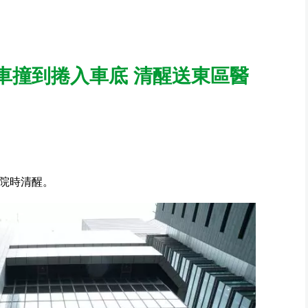
車撞到捲入車底 清醒送東區醫
院時清醒。