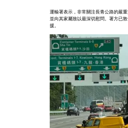
​運輸署表示，非常關注長青公路的嚴
並向其家屬致以最深切慰問。署方已敦
援。