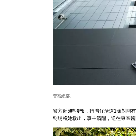
警察總部。
警方近5時接報，指灣仔活道1號對開
到場將她救出，事主清醒，送往東區醫