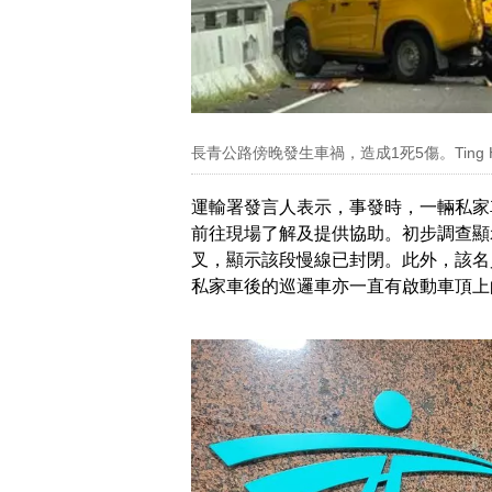
長青公路傍晚發生車禍，造成1死5傷。Ting Ho
運輸署發言人表示，事發時，一輛私家
前往現場了解及提供協助。初步調查顯
叉，顯示該段慢線已封閉。此外，該名
私家車後的巡邏車亦一直有啟動車頂上