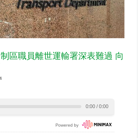
制區職員離世運輸署深表難過 向
問
4