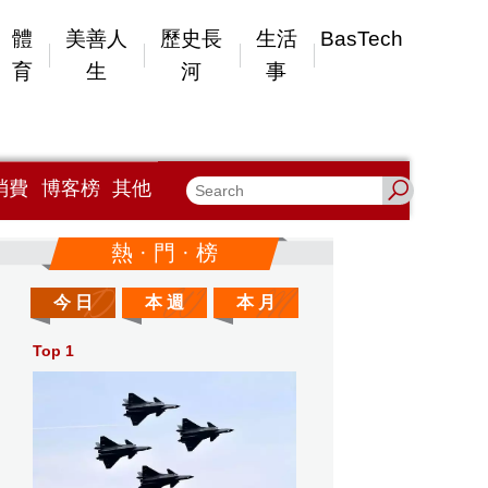
體
美善人
歷史長
生活
BasTech
育
生
河
事
消費
博客榜
其他
熱 · 門 · 榜
今 日
本 週
本 月
Top 1