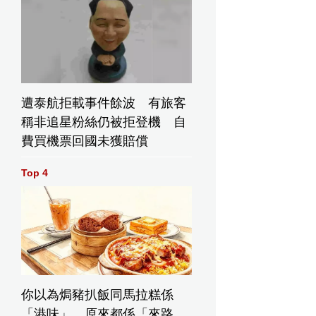
遭泰航拒載事件餘波 有旅客
稱非追星粉絲仍被拒登機 自
費買機票回國未獲賠償
Top 4
你以為焗豬扒飯同馬拉糕係
「港味」，原來都係「來路