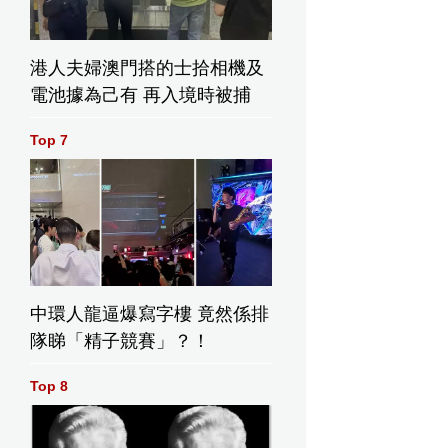
港人夫婦澳門搭的士拾相機及
電池據為己有 再入境時被捕
Top 7
中環人龍逼爆寫字樓 竟然係排
隊睇「精子競賽」？！
Top 8