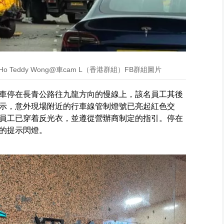
 Teddy Wong@車cam L（香港群組）FB群組圖片
車停在長青公路往九龍方向的慢線上，該名員工其後
示，意外現場附近的行車線管制燈號已亮起紅色交
員工已穿着反光衣，並遵從營辦商制定的指引。停在
的提示閃燈。