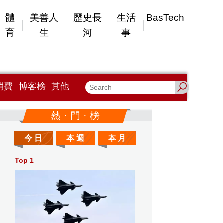
體
美善人
歷史長
生活
BasTech
育
生
河
事
消費
博客榜
其他
熱 · 門 · 榜
今 日
本 週
本 月
Top 1