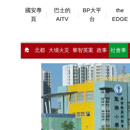
國安專
巴士的
BP大平
the
頁
AITV
台
EDGE
北都
大埔火災
黎智英案
政事
社會事