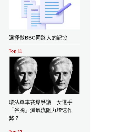
選擇做BBC同路人的記協
Top 11
環法單車賽爆爭議 女選手
「谷胸」減氣流阻力增速作
弊？
Top 12