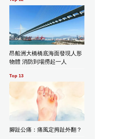
昂船洲大橋橋底海面發現人形
物體 消防到場撈起一人
Top 13
腳趾公痛：痛風定拇趾外翻？