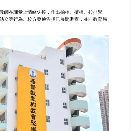
教師在課堂上情緒失控，作出拍枱、掟椅、拉扯學
站立等行為。校方發通告指已展開調查，並向教育局