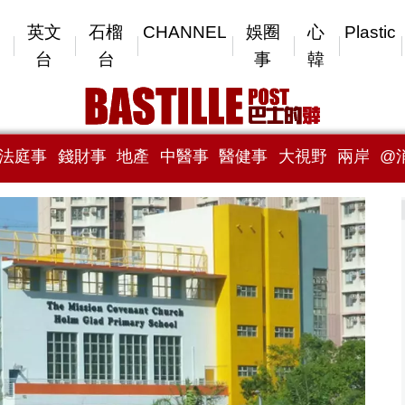
英文
石榴
CHANNEL
娛圈
心
Plastic
台
台
事
韓
法庭事
錢財事
地產
中醫事
醫健事
大視野
兩岸
@