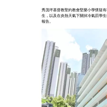
秀茂坪基督教聖約教會堅樂小學懷疑有
生，以及在炎熱天氣下關掉冷氣罰學生
報告。