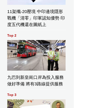
11架殲-20壓境 中印邊境隱形
戰機「清零」印軍認知優勢 印
度五代機還在圖紙上
Top 2
九巴到新皇崗口岸為投入服務
做好準備 將有3路線提供服務
Top 3