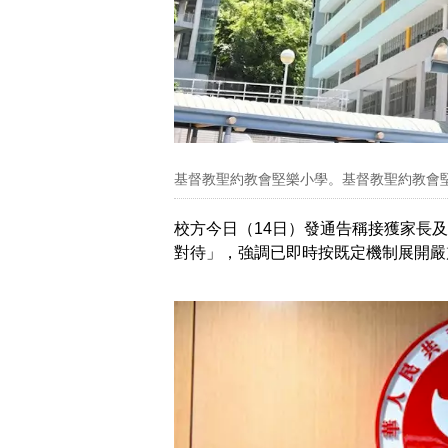
基督教聖約教會堅樂小學。基督教聖約教會堅樂
校方今日（14日）發通告稱接獲家長
對待」，強調已即時按既定機制展開嚴