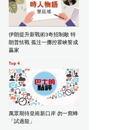
伊朗提升新戰術3奇招制敵 特
朗普怯戰 孤注一擲控霍峡誓成
贏家
Top 4
萬眾期待皇崗新口岸 勿一窩蜂
「試過龍」