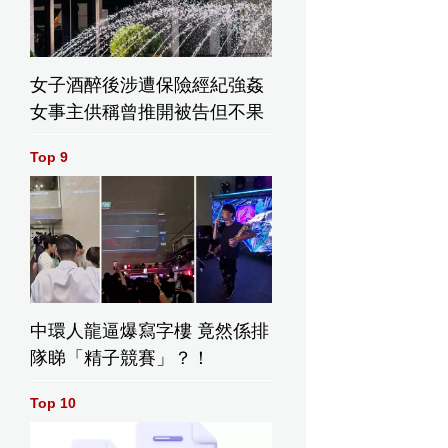
女子酒醉後涉遭保險經紀強姦
女事主供稱曾推開被告但不果
Top 9
中環人龍逼爆寫字樓 竟然係排
隊睇「精子競賽」？！
Top 10