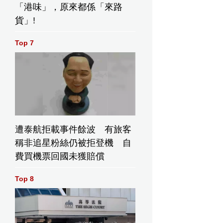
「港味」，原來都係「來路
貨」!
Top 7
遭泰航拒載事件餘波 有旅客
稱非追星粉絲仍被拒登機 自
費買機票回國未獲賠償
Top 8