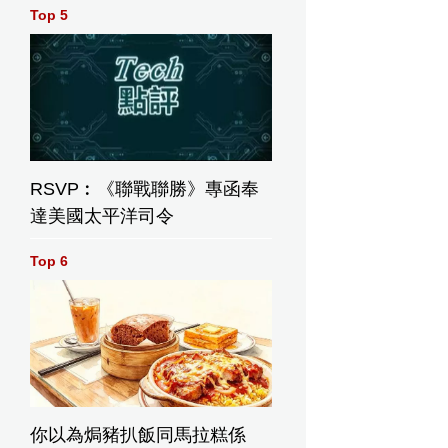
Top 5
RSVP︰《聯戰聯勝》專函奉
達美國太平洋司令
Top 6
你以為焗豬扒飯同馬拉糕係