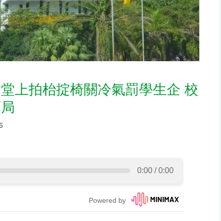
堂上拍枱掟椅關冷氣罰學生企 校
育局
6