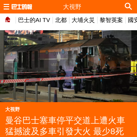
大視野
巴士的AI TV
北都
大埔火災
黎智英案
國
大視野
曼谷巴士塞車停平交道上遭火車
猛撼波及多車引發大火 最少8死