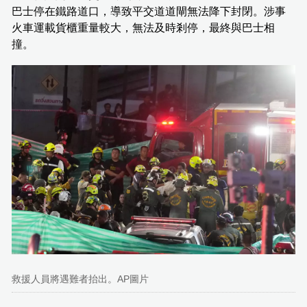
巴士停在鐵路道口，導致平交道道閘無法降下封閉。涉事
火車運載貨櫃重量較大，無法及時剎停，最終與巴士相
撞。
救援人員將遇難者抬出。AP圖片