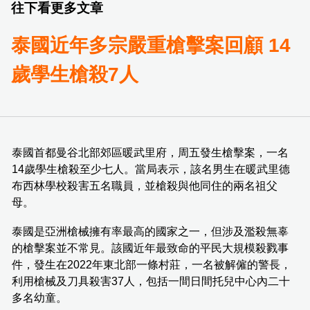
往下看更多文章
泰國近年多宗嚴重槍擊案回顧 14
歲學生槍殺7人
泰國首都曼谷北部郊區暖武里府，周五發生槍擊案，一名
14歲學生槍殺至少七人。當局表示，該名男生在暖武里德
布西林學校殺害五名職員，並槍殺與他同住的兩名祖父
母。
泰國是亞洲槍械擁有率最高的國家之一，但涉及濫殺無辜
的槍擊案並不常見。該國近年最致命的平民大規模殺戮事
件，發生在2022年東北部一條村莊，一名被解僱的警長，
利用槍械及刀具殺害37人，包括一間日間托兒中心內二十
多名幼童。