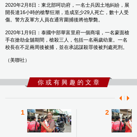
2020年2月8日：東北部呵叻府，一名士兵因土地糾紛，展
開長達16小時的槍擊狂潮，造成至少29人死亡，數十人受
傷。警方及軍方人員在通宵圍捕後將他擊斃。
2020年1月9日：泰國中部華富里府一個商場，一名蒙面槍
手在搶劫金舖期間，槍殺三人，包括一名兩歲幼童。一名
校長在不足兩周後被捕，並在承認謀殺罪後被判處死刑。
（美聯社）
你 或 有 興 趣 的 文 章