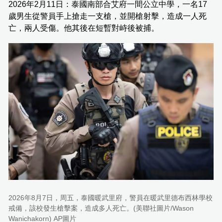
2026年2月11日：泰國南部合艾府一間公立中學，一名17
歲男生從警員手上搶走一支槍，並開槍射擊，造成一人死
亡，兩人受傷。他其後在短暫對峙後被捕。
2026年8月7日，周五，泰國暖武里府，警員在暖武里德布西林學校
戒備，該校發生槍擊案，造成多人死亡。(美聯社圖片/Wason
Wanichakorn) AP圖片