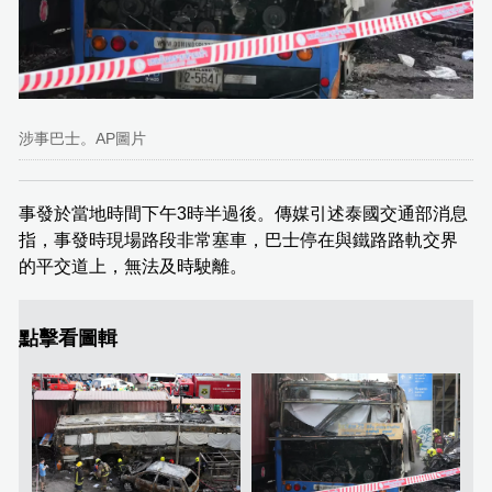
涉事巴士。AP圖片
事發於當地時間下午3時半過後。傳媒引述泰國交通部消息
指，事發時現場路段非常塞車，巴士停在與鐵路路軌交界
的平交道上，無法及時駛離。
點擊看圖輯