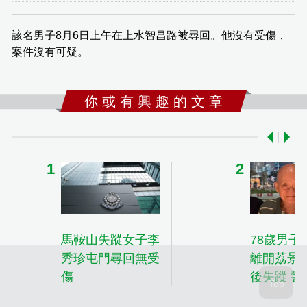
該名男子8月6日上午在上水智昌路被尋回。他沒有受傷，
案件沒有可疑。
你 或 有 興 趣 的 文 章
馬鞍山失蹤女子李
78歲男子
秀珍屯門尋回無受
離開荔景
傷
後失蹤 警
提供消息