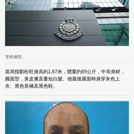
警察總部。
當局指劉松旺身高約1.67米，體重約65公斤，中等身材，
圓面型，黃皮膚及蓄短白髮。他最後露面時身穿灰色上
衣、黑色長褲及黑色鞋。