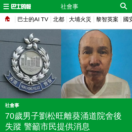
社會事
巴士的AI TV
北都
大埔火災
黎智英案
國
社會事
70歲男子劉松旺離葵涌道院舍後
失蹤 警籲市民提供消息