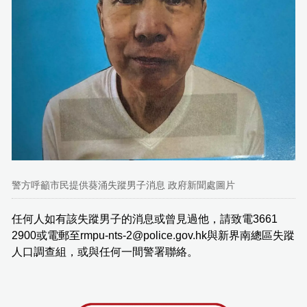
警方呼籲市民提供葵涌失蹤男子消息 政府新聞處圖片
任何人如有該失蹤男子的消息或曾見過他，請致電3661
2900或電郵至rmpu-nts-2@police.gov.hk與新界南總區失蹤
人口調查組，或與任何一間警署聯絡。