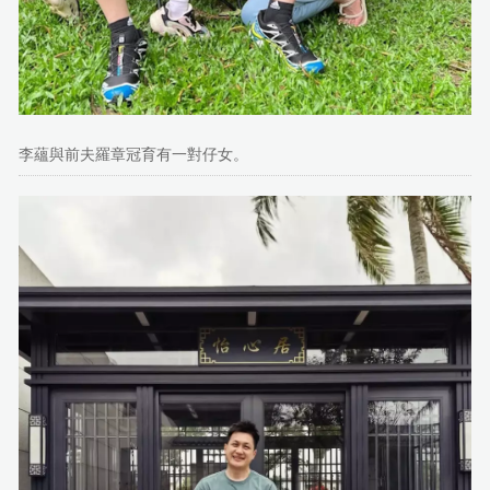
李蘊與前夫羅章冠育有一對仔女。