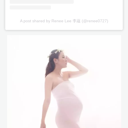
A post shared by Renee Lee 李蘊 (@renee0727)