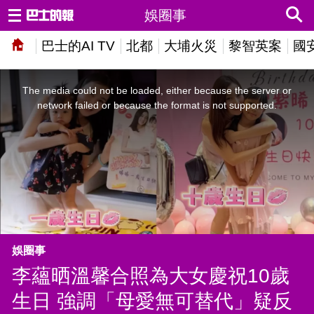
娛圈事
巴士的AI TV
北都
大埔火災
黎智英案
國
This
is
a
The media could not be loaded, either because the server or
modal
window.
network failed or because the format is not supported.
娛圈事
李蘊晒溫馨合照為大女慶祝10歲
生日 強調「母愛無可替代」疑反