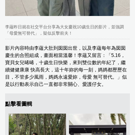
李蘊昨日就在社交平台分享為大女慶祝10歲生日的影片，並強調
「母愛無可替代」，疑似反擊前夫！
影片內容時由李蘊大肚到囡囡出世，以及李蘊每年為囡囡
慶生的合照組成，畫面相當溫馨！李蘊又留言：「5.16，
寶貝女兒晞晞，十歲生日快樂，來到雙位數的年紀了，繼
續健健康康 快高長大，這十年妳的每一刻，媽媽都歷歷在
目，不管多少風雨，媽媽永遠愛妳，母愛 無可替代。」似
是以行動表示自己一直都非常關心、愛護仔女。
點擊看圖輯