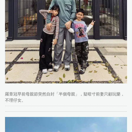
羅章冠早前母親節突然自封「半個母親」，疑暗寸前妻只顧玩樂，
不理仔女。