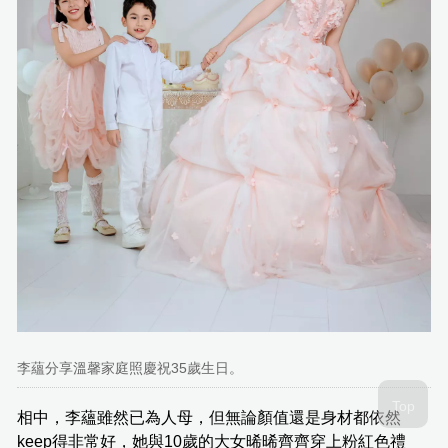
李蘊分享溫馨家庭照慶祝35歲生日。
相中，李蘊雖然已為人母，但無論顏值還是身材都依然
keep得非常好，她與10歲的大女晞晞齊齊穿上粉紅色禮