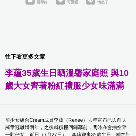
往下看更多文章
李蘊35歲生日晒溫馨家庭照 與10
歲大女齊著粉紅禮服少女味滿滿
前少女組合Cream成員李蘊（Renee）去年宣布已與前夫
羅章冠離婚兩年，之後就積極回歸幕前，閒時亦會抽空陪
一對仔女。近日（7月27日），李蘊迎來35歲生日，她在社