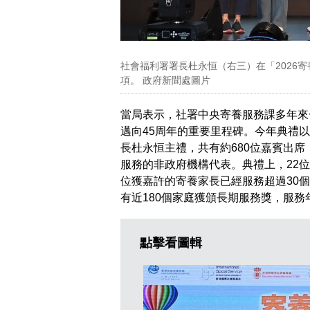
社會福利署署長杜永恒（右三）在「2026
項。 政府新聞處圖片
當局表示，社署中央寄養服務課多年來
邁向45周年的重要里程碑。今年典禮
長杜永恒主禮，共有約680位嘉賓出席
服務的非政府機構代表。典禮上，22
位獲嘉許的寄養家長已經服務超過30
有近180個家庭獲頒長期服務獎，服務
點擊看圖輯