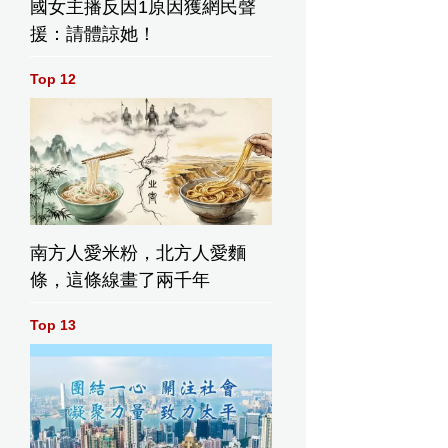
國女主播反因1原因獲網民聲
援：請體諒她！
Top 12
南方人愛米粉，北方人愛麵
條，這條線畫了兩千年
Top 13