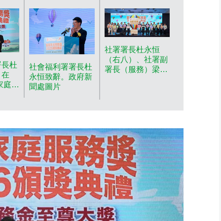
社署署長杜永恒
（右八）、社署副
署長杜
社會福利署署長杜
署長（服務）梁綺
）在
永恒致辭。政府新
莉（左七）、社署
家庭服
聞處圖片
助理署長（家庭及
禮」向
兒童福利）鄒鳳梅
年的寄
（右七）；以及中
「長期
西南及離島區福利
大
專員林文儀（右
新聞處
一）與11間營辦寄
養服務的非政府機
構代表在活動上合
照。 政府新聞處圖
片