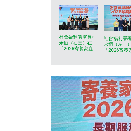
社會福利署署長杜
社會福利署
永恒（右三）在
永恒（左二
「2026寄養家庭服
「2026寄養
務獎頒獎典禮」向
務獎頒獎典
服務超過25年的寄
服務超過30
養家庭頒發獎項。
養家庭頒發
政府新聞處圖片
服務金至尊
獎」。 政府
圖片