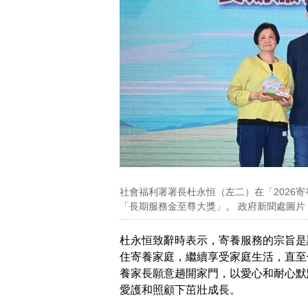
社會福利署署長杜永恒（左二）在「2026
「長期服務金至尊大獎」。 政府新聞處圖片
杜永恒致辭時表示，寄養服務的宗旨是
住寄養家庭，繼續享受家庭生活，直至
養家長願意趟開家門，以愛心和耐心默
愛護和照顧下茁壯成長。