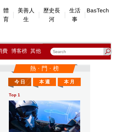
體
美善人
歷史長
生活
BasTech
育
生
河
事
消費
博客榜
其他
熱 · 門 · 榜
今 日
本 週
本 月
Top 1