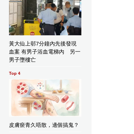
黃大仙上邨7分鐘內先後發現
血案 有男子浴血電梯內 另一
男子墮樓亡
Top 4
皮膚瘀青久唔散，邊個搞鬼？