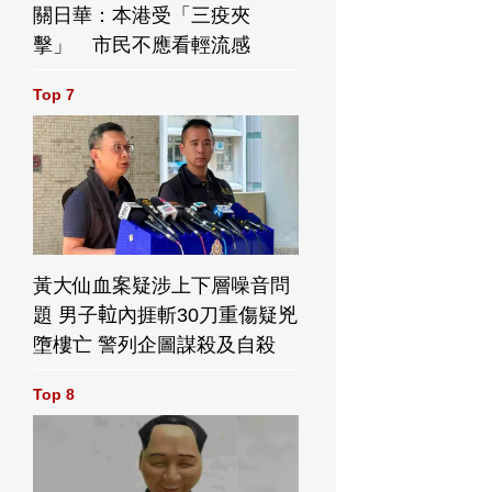
關日華：本港受「三疫夾
擊」 市民不應看輕流感
Top 7
黃大仙血案疑涉上下層噪音問
題 男子𨋢內捱斬30刀重傷疑兇
墮樓亡 警列企圖謀殺及自殺
長杜永恒（左二）在「2026寄養家庭服務獎頒獎典禮」向服務
Top 8
家庭頒發「長期服務金至尊大獎」。 政府新聞處圖片