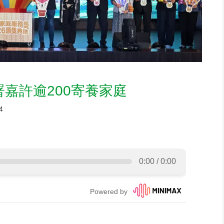
署嘉許逾200寄養家庭
4