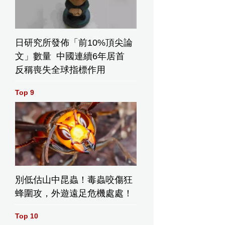
日研究所發佈「前10%頂尖論
文」數量 中國連續6年居首
反稱喪失全球指標作用
Top 9
別低估山中昆蟲！毒蟲咬傷狂
蜂圍攻，外遊遠足危機處處！
Top 10