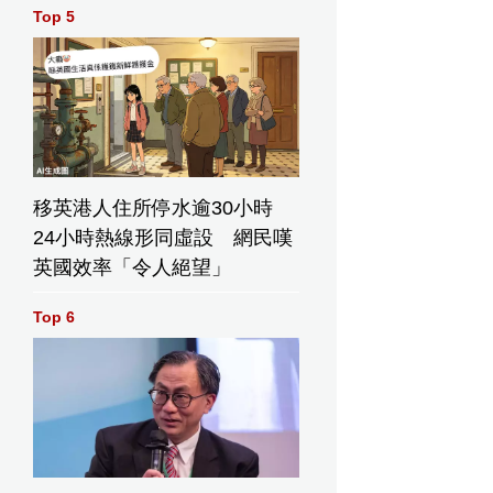
Top 5
移英港人住所停水逾30小時
24小時熱線形同虛設 網民嘆
英國效率「令人絕望」
Top 6