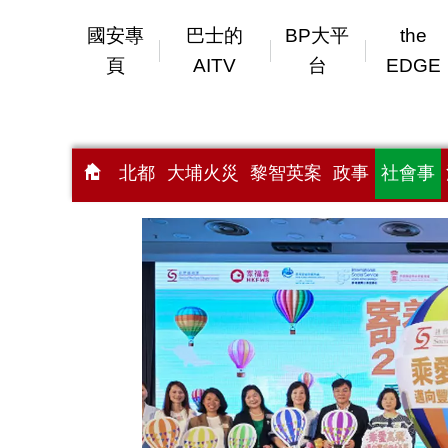
國安專
巴士的
BP大平
the
頁
AITV
台
EDGE
北都
大埔火災
黎智英案
政事
社會事