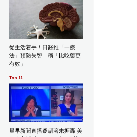
從生活着手！日醫推「一療
法」預防失智 稱「比吃藥更
有效」
Top 11
晨早新聞直播疑瞓著未捱轟 美