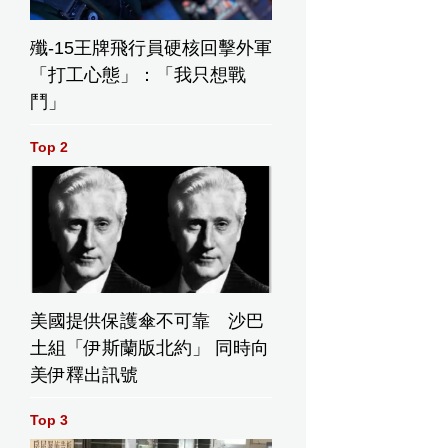
殲-15王牌飛行員硬核回擊外軍
「打工心態」：「我只想戰
鬥」
Top 2
美國提供保護傘不可靠 沙巴
土組「伊斯蘭版北約」 同時向
美伊釋出訊號
Top 3