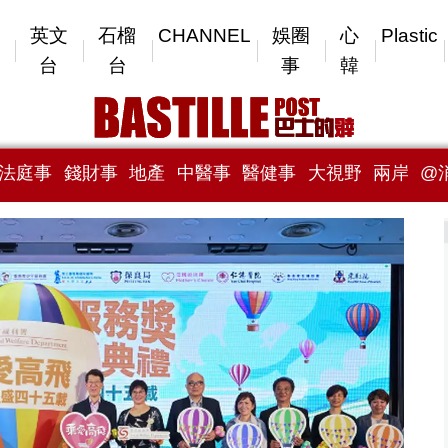
英文
石榴
CHANNEL
娛圈
心
Plastic
台
台
事
韓
法庭事
錢財事
地產
中醫事
醫健事
大視野
兩岸
@