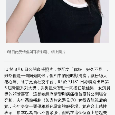
IU近日飽受情傷與耳疾影響。網上圖片
IU 於 8月6 日公開多張照片，並配文「你好，好久不見」。
雖然僅是一句簡短問候，但相中的她略顯消瘦，讓粉絲大
感心痛。除了更新社交平台，IU 於 7月31 日亦特別出席第
5 屆青龍系列大獎，與男星朱智勳一同擔任最佳男、女演員
獎的頒獎嘉賓，這是她經歷情變與病痛後首度於公開場合
亮相。去年憑熱播劇《苦盡柑來遇見你》奪得青龍視后的
她，今年身穿一襲優雅粉色露肩禮服登場。她在台上感性
表示「原本以為自己不會緊張，但站在這個位置上想起去