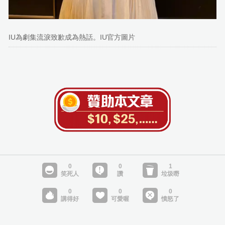
IU為劇集流淚致歉成為熱話。IU官方圖片