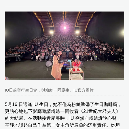
IU日前舉行生日會，與粉絲一同慶生。IU官方圖片
5月16 日適逢 IU 生日，她不僅為粉絲準備了生日咖啡廳，
更貼心地包下影廳邀請粉絲一同收看《21世紀大君夫人》
的大結局。在活動接近尾聲時，IU 突然向粉絲訴說心聲，
平靜地談起自己作為第一女主角所肩負的沉重責任。她坦