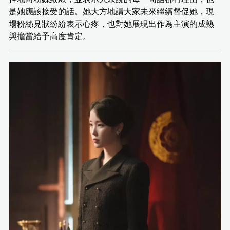
是她應該接受的話。她大方地請大家未來繼續督促她，現
場粉絲見狀紛紛表示心疼，也對她展現出作為主演的成熟
與擔當給予高度肯定。