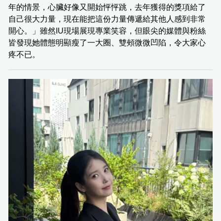
年的情景，心臟好像又開始怦怦跳，去年獲得的獎項給了
自己很大力量，現在能把這份力量傳遞給其他人感到非常
開心。」雖然IU現場展現專業笑容，但眼尖的媒體與粉絲
皆發現她體態明顯瘦了一大圈、雙頰微微凹陷，令大家心
疼不已。