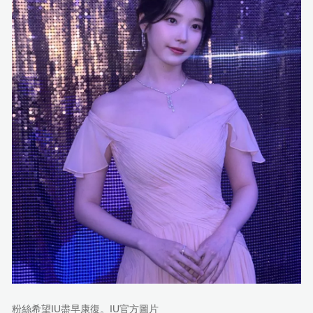
粉絲希望IU盡早康復。IU官方圖片