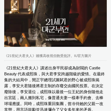
《21世紀大君夫人》雖獲高收視但飽受批評。IU官方圖片
《21世紀大君夫人》講述出身平民卻成為財閥的 Castle
Beauty 代表成熙珠，與大君李安跨越階級的愛情。在最終
集的大結局中，閔正宇總理試圖弒君的野心被成熙珠揭
露，李安大君隨後將君主制的存廢交由國民投票。在決定
廢除後，李安退位，成熙珠以最後一位王妃的身份隨他走
出宮廷，兩人搬到私宅，像普通夫妻一樣牽手約會、去棒
球場應援。同時，成熙珠重回集團，曾冷待她的父親一改
常態，用言語鼓勵並迅速彌合了父女多年來的矛盾。