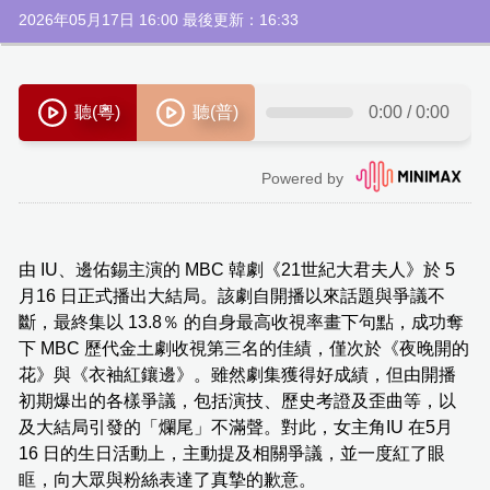
2026年05月17日 16:00 最後更新：16:33
由 IU、邊佑錫主演的 MBC 韓劇《21世紀大君夫人》於 5
月16 日正式播出大結局。該劇自開播以來話題與爭議不
斷，最終集以 13.8％ 的自身最高收視率畫下句點，成功奪
下 MBC 歷代金土劇收視第三名的佳績，僅次於《夜晚開的
花》與《衣袖紅鑲邊》。雖然劇集獲得好成績，但由開播
初期爆出的各樣爭議，包括演技、歷史考證及歪曲等，以
及大結局引發的「爛尾」不滿聲。對此，女主角IU 在5月
16 日的生日活動上，主動提及相關爭議，並一度紅了眼
眶，向大眾與粉絲表達了真摯的歉意。