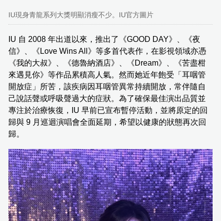
IU現身青龍系列大獎明顯消瘦不少。IU官方圖片
IU 自 2008 年出道以來，推出了《GOOD DAY》、《夜
信》、《Love Wins All》等多首代表作，在影視領域亦憑
《我的大叔》、《德魯納酒店》、《Dream》、《苦盡柑
來遇見你》等作品累積高人氣。然而她近年飽受「耳咽管
開放症」所苦，該疾病因耳咽管異常持續開放，常伴隨自
己說話聲或呼吸聲過大的症狀。為了確保最佳演出品質並
專注於治療恢復，IU 早前已宣布暫停活動，並將原定的回
歸與 9 月巡迴演唱會全面延期，希望以健康的狀態再次回
歸。