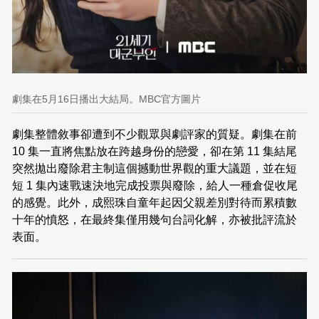
劇集在5月16日播出大結局。MBC官方圖片
劇集整體敘事卻遭到不少觀眾與劇評家的質疑。劇集在前
10 集一直將焦點放在跨越身份的戀愛，卻在第 11 集結尾
突然拋出廢除君主制這個撼動世界觀的重大議題，並在短
短 1 集內速戰速決地完成投票與廢除，給人一種倉促收尾
的感覺。此外，成熙珠自童年起因父親差別對待而累積數
十年的憤怒，在最終集僅用幾句台詞化解，亦被批評流於
表面。