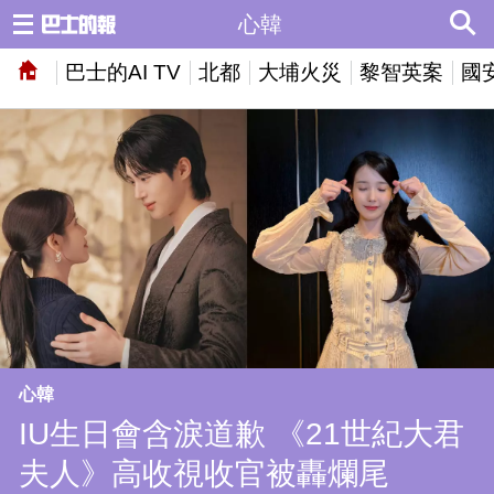
心韓
巴士的AI TV
北都
大埔火災
黎智英案
國
心韓
IU生日會含淚道歉 《21世紀大君
夫人》高收視收官被轟爛尾