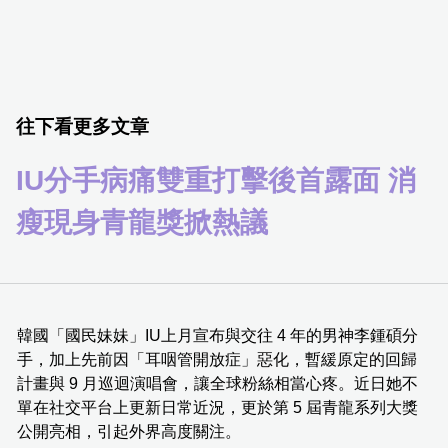
往下看更多文章
IU分手病痛雙重打擊後首露面 消
瘦現身青龍獎掀熱議
韓國「國民妹妹」IU上月宣布與交往 4 年的男神李鍾碩分
手，加上先前因「耳咽管開放症」惡化，暫緩原定的回歸
計畫與 9 月巡迴演唱會，讓全球粉絲相當心疼。近日她不
單在社交平台上更新日常近況，更於第 5 屆青龍系列大獎
公開亮相，引起外界高度關注。