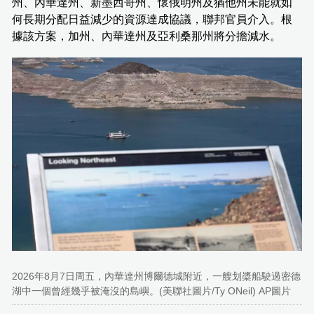
州、內華達州、新墨西哥州、懷俄明州及猶他州未能就如
何長期分配日益減少的資源達成協議，聯邦官員介入。根
據該方案，加州、內華達州及亞利桑那州將分擔減水。
2026年8月7日周五，內華達州博爾德城附近，一艘划槳船駛過密德
湖中一個曾經幾乎被淹沒的島嶼。(美聯社圖片/Ty ONeil) AP圖片