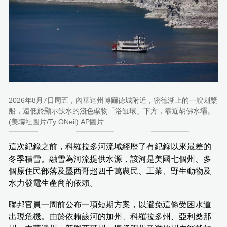
2026年8月7日周五，內華達州博爾德城附近，密德湖上的一艘划槳
船，遠低於顯示缺水的淺色礦物「浴缸環」下方，靠近胡佛水壩。
(美聯社圖片/Ty ONeil) AP圖片
這次紀錄之前，科羅拉多河流域經歷了有紀錄以來最差的
冬季積雪。融雪為河流提供水源，該河是美國七個州、多
個原住民部落及墨西哥超四千萬農民、工業、野生動物及
水力發電生產商的依賴。
聯邦官員一周前公布一項短期方案，以避免這條受困水道
出現危機。由於依賴該河的加州、科羅拉多州、亞利桑那