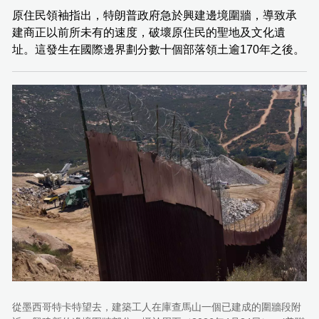
原住民領袖指出，特朗普政府急於興建邊境圍牆，導致承
建商正以前所未有的速度，破壞原住民的聖地及文化遺
址。這發生在國際邊界劃分數十個部落領土逾170年之後。
從墨西哥特卡特望去，建築工人在庫查馬山一個已建成的圍牆段附