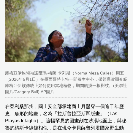
庫梅亞伊族領袖諾爾瑪·梅薩·卡列斯（Norma Meza Calles）周五
（2026年5月1日）在墨西哥特卡特一間養生中心，帶領導賞團介紹
庫梅亞伊族傳統上如何使用當地植物，期間觸摸一根樹枝。(美聯社
圖片/Gregory Bull) AP圖片
在亞利桑那州，國土安全部承建商上月鑿穿一個逾千年歷
史、魚形的地畫，名為「拉斯普拉亞斯凹版畫」（Las
Playas Intaglio）。這幅罕見的圖畫刻在沙漠地面上，與秘
魯的納斯卡線條相似，是在現今卡貝薩普列塔國家野生動