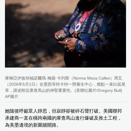
庫梅亞伊族領袖諾爾瑪·梅薩·卡列斯（Norma Meza Calles）周五
（2026年5月1日）在墨西哥特卡特一間養生中心，燃點一束白鼠尾
草，講述附近庫查馬山的神聖重要性。(美聯社圖片/Gregory Bull)
AP圖片
她隨後呼籲眾人靜思，但寂靜卻被碎石聲打破。美國聯邦
承建商一直在橫跨兩國的庫查馬山進行爆破及推土工程，
為美墨邊境的新圍牆開路。