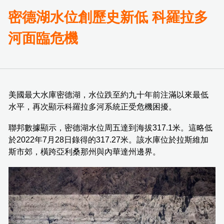
密德湖水位創歷史新低 科羅拉多
河面臨危機
美國最大水庫密德湖，水位跌至約九十年前注滿以來最低
水平，再次顯示科羅拉多河系統正受危機困擾。
聯邦數據顯示，密德湖水位周五達到海拔317.1米。這略低
於2022年7月28日錄得的317.27米。該水庫位於拉斯維加
斯市郊，橫跨亞利桑那州與內華達州邊界。