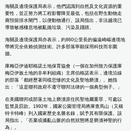
海關及邊境保護局表示，他們認識到自然及文化資源的重
要性，並正努力將工程影響降至最低，包括在野生動物走
廊預留排水閘門，以便動物通行。該局指出，非法越境已
導致敏感棲息地被亂拋垃圾、污染及踐踏。
海關及邊境保護局亦表示，約860公里長的偏遠崎嶇邊境地
帶將完全依賴偵測技術。許多部落寧願採用科技而非圍
牆。
庫梅亞伊迪耶格諾土地保育協會（一個在加州致力保護庫
梅亞伊族土地的非牟利組織）主席伯格諾表示，邊境沿線
的部落「都經歷著同樣悲慘的文化及聖地褻瀆」。她指
出：「這是聯邦政府不遵守聯邦法律的一個典型例子。」
在美國聯邦或部落土地上褻瀆原住民聖地屬重罪，可處以
監禁及罰款。1992年，國家公園管理局將庫查馬山（又稱
特卡特峰）列入國家歷史名勝名錄，賦予其有限保護。該
局指出，「丟棄或擾亂山脈的自然狀態將是褻瀆神聖的行
為」。