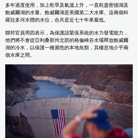
多年過度使用，加上乾旱及氣溫上升，一直耗盡密德湖及
鮑威爾湖的水量。鮑威爾湖是美國第二大水庫。這兩個科
羅拉多河水體的水位，合共是近七十年來最低。
聯邦官員周四表示，為保護該緊張系統的水力發電能力，
他們將不會從亞利桑那州北部的格倫峽谷水壩釋放鮑威爾
湖的冷水，以保護一種瀕危的本地魚類，其棲息地介乎兩
個水庫之間。