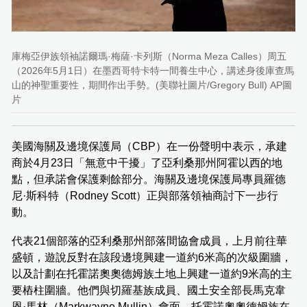
庫梅亞伊族領袖諾爾瑪·梅薩·卡列斯（Norma Meza Calles）周五
（2026年5月1日）在墨西哥特卡特一間養生中心，講述身後庫查馬
山的神聖重要性，期間作出手勢。(美聯社圖片/Gregory Bull) AP圖
片
美國海關及邊境保護局（CBP）在一份聲明中表示，承建
商於4月23日「無意中干擾」了亞利桑那州阿霍以西的地
點，但承諾會保護剩餘部分。海關及邊境保護局專員羅德
尼·斯科特（Rodney Scott）正與部落領袖商討下一步行
動。
代表21個部落的亞利桑那州部落間協會成員，上月前往華
盛頓，遊說反對在該段邊境興建一道約6米高的次級圍牆，
以及計劃在托霍諾奧奧德姆族土地上興建一道約9米高的主
要樁柱圍牆。他們與切羅基族成員、國土安全部長馬克韋
恩·馬林（Markwayne Mullin）會面。托霍諾奧奧德姆族在