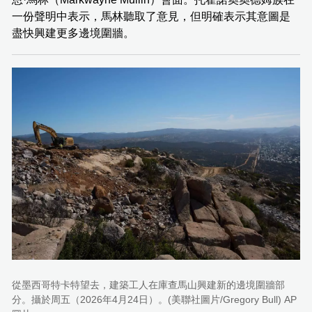
一份聲明中表示，馬林聽取了意見，但明確表示其意圖是
盡快興建更多邊境圍牆。
從墨西哥特卡特望去，建築工人在庫查馬山興建新的邊境圍牆部
分。攝於周五（2026年4月24日）。(美聯社圖片/Gregory Bull) AP