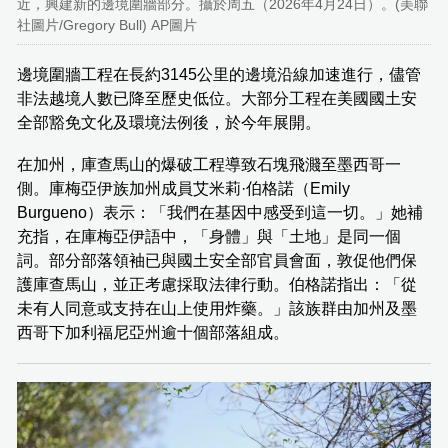
近，興建新的邊境圍牆部分。攝於周五（2026年4月24日）。(美聯
社圖片/Gregory Bull) AP圖片
邊境圍牆工程在長約3145公里的邊境沿線加速進行，儘管
非法越境人數已降至歷史低位。大部分工程在美國國土安
全部豁免文化及環境法例後，於今年展開。
在加州，庫查馬山的爆破工程導致石塊飛濺至墨西哥一
側。庫梅亞伊族加州成員艾米莉·伯格諾（Emily
Burgueno）表示：「我們在基因中感受到這一切。」她補
充指，在庫梅亞伊語中，「身體」與「土地」是同一個
詞。部分部落領袖已與國土安全部官員會面，敦促他們保
護庫查馬山，並正考慮採取法律行動。伯格諾指出：「從
未有人同意或支持在山上使用炸藥。」該族群由加州及墨
西哥下加利福尼亞州逾十個部落組成。