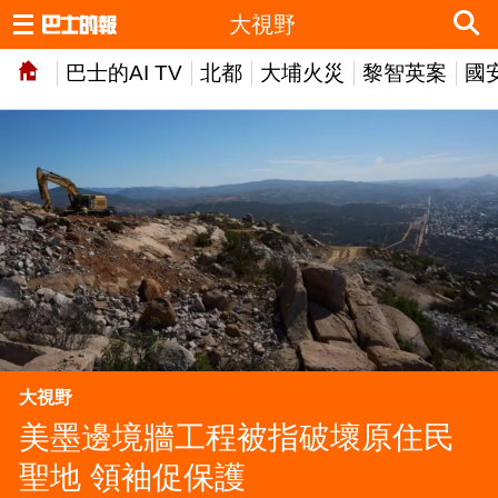
大視野
巴士的AI TV
北都
大埔火災
黎智英案
國
大視野
美墨邊境牆工程被指破壞原住民
聖地 領袖促保護