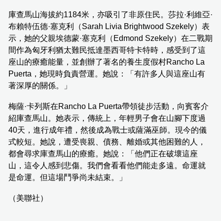
庫查馬山海拔約1184米，亦吸引了非原住民。莎拉·利維亞·
布賴特伍德·塞克利（Sarah Livia Brightwood Szekely）表
示，她的父親埃德蒙·塞克利（Edmond Szekely）在二戰期
間作為匈牙利猶太難民抵達墨西哥特卡特時，感受到了這
座山的療癒能量，並創辦了著名的養生度假村Rancho La
Puerta，她現時負責營運。她說：「有許多人與這座山有
著深厚的關係。」
梅薩·卡列斯在Rancho La Puerta帶領徒步活動，向賓客介
紹庫查馬山。她表示，傳統上，年輕男子會在山腳下度過
40天，進行成年禮，然後成為戰士或薩滿巫師。現今的儀
式較短。她說，遭受喪親、債務、離婚或其他困難的人，
都會尋求庫查馬山的療癒。她說：「他們正在破壞這座
山，這令人感到悲傷。我們會看看他們能走多遠。命運就
是命運。但這場鬥爭尚未結束。」
（美聯社）