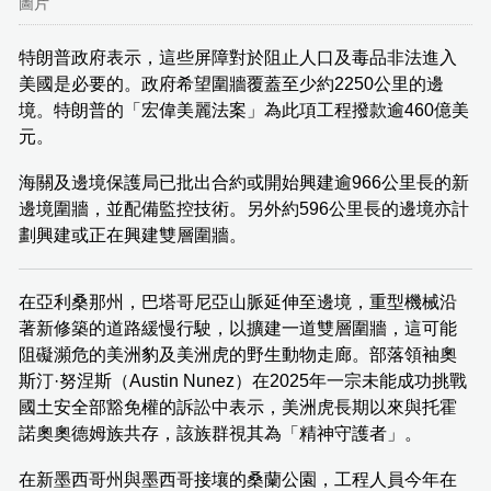
圖片
特朗普政府表示，這些屏障對於阻止人口及毒品非法進入
美國是必要的。政府希望圍牆覆蓋至少約2250公里的邊
境。特朗普的「宏偉美麗法案」為此項工程撥款逾460億美
元。
海關及邊境保護局已批出合約或開始興建逾966公里長的新
邊境圍牆，並配備監控技術。另外約596公里長的邊境亦計
劃興建或正在興建雙層圍牆。
在亞利桑那州，巴塔哥尼亞山脈延伸至邊境，重型機械沿
著新修築的道路緩慢行駛，以擴建一道雙層圍牆，這可能
阻礙瀕危的美洲豹及美洲虎的野生動物走廊。部落領袖奧
斯汀·努涅斯（Austin Nunez）在2025年一宗未能成功挑戰
國土安全部豁免權的訴訟中表示，美洲虎長期以來與托霍
諾奧奧德姆族共存，該族群視其為「精神守護者」。
在新墨西哥州與墨西哥接壤的桑蘭公園，工程人員今年在