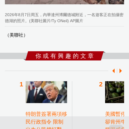
2026年8月7日周五，內華達州博爾德城附近，一名遊客正在拍攝密
德湖的照片。(美聯社圖片/Ty ONeil) AP圖片
（美聯社）
你 或 有 興 趣 的 文 章
特朗普簽署兩項移
美國暫停
民行政指令 限制
卻肯州牛