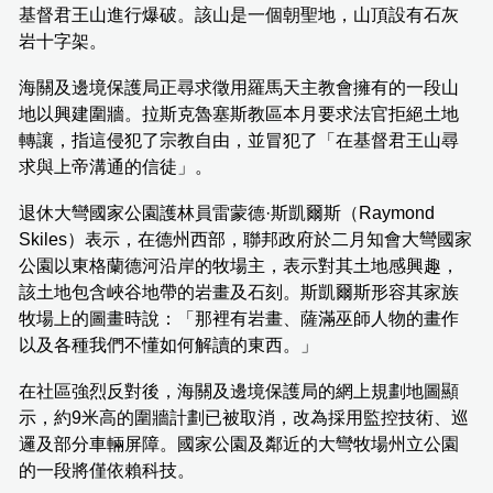
基督君王山進行爆破。該山是一個朝聖地，山頂設有石灰
岩十字架。
海關及邊境保護局正尋求徵用羅馬天主教會擁有的一段山
地以興建圍牆。拉斯克魯塞斯教區本月要求法官拒絕土地
轉讓，指這侵犯了宗教自由，並冒犯了「在基督君王山尋
求與上帝溝通的信徒」。
退休大彎國家公園護林員雷蒙德·斯凱爾斯（Raymond
Skiles）表示，在德州西部，聯邦政府於二月知會大彎國家
公園以東格蘭德河沿岸的牧場主，表示對其土地感興趣，
該土地包含峽谷地帶的岩畫及石刻。斯凱爾斯形容其家族
牧場上的圖畫時說：「那裡有岩畫、薩滿巫師人物的畫作
以及各種我們不懂如何解讀的東西。」
在社區強烈反對後，海關及邊境保護局的網上規劃地圖顯
示，約9米高的圍牆計劃已被取消，改為採用監控技術、巡
邏及部分車輛屏障。國家公園及鄰近的大彎牧場州立公園
的一段將僅依賴科技。