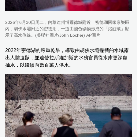
2026年6月30日周二，內華達州博爾德城附近，密德湖國家康樂區
內，胡佛水壩附近的密德湖，一道由淺色礦物形成的「浴缸環」顯
示了高水位線。(美聯社圖片/John Locher) AP圖片
2022年密德湖的嚴重乾旱，導致由胡佛水壩攔截的水域露
出人體遺骸，並迫使拉斯維加斯的水務官員從水庫更深處
抽水，以繼續向數百萬人供水。