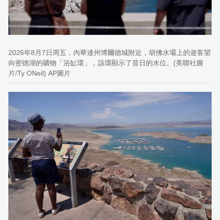
2026年8月7日周五，內華達州博爾德城附近，胡佛水壩上的遊客望
向密德湖的礦物「浴缸環」，該環顯示了昔日的水位。(美聯社圖
片/Ty ONeil) AP圖片