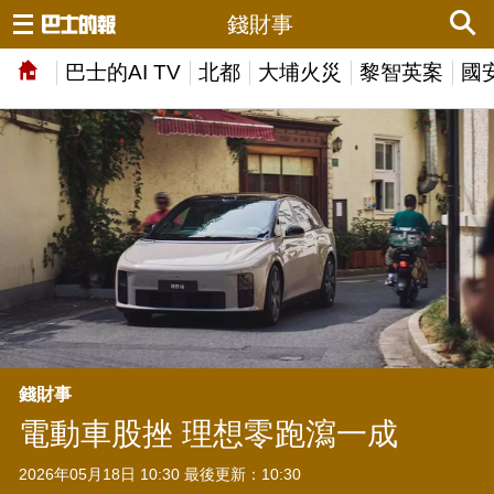
錢財事
巴士的AI TV
北都
大埔火災
黎智英案
國
錢財事
電動車股挫 理想零跑瀉一成
2026年05月18日 10:30 最後更新：10:30