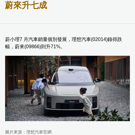
蔚來升七成
蔚小理7 月汽車銷量個別發展，理想汽車(02014)錄得跌
幅，蔚來(09866)則升71%。
圖片來源：理想汽車官網