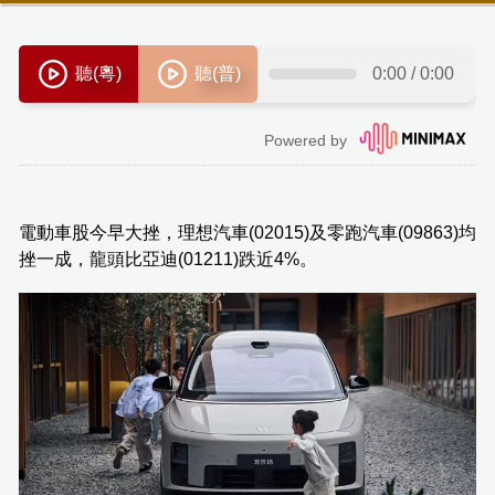
電動車股今早大挫，理想汽車(02015)及零跑汽車(09863)均
挫一成，龍頭比亞迪(01211)跌近4%。