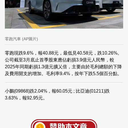
零跑汽車 (AP圖片)
零跑現跌9.6%，報40.88元，最低見40.58元，跌10.26%。
公司截至3月底止首季股東應佔虧損3.9億元人民幣，較
2025年同期虧損1.3億元擴乂倍，主要由於毛利總額的下降
及費用開支的增加。毛利率9.4%，按年下跌5.5個百分點。
小鵬(09868)跌2.04%，報60.05元 ; 比亞迪(01211)跌
3.63%，報92.95元。