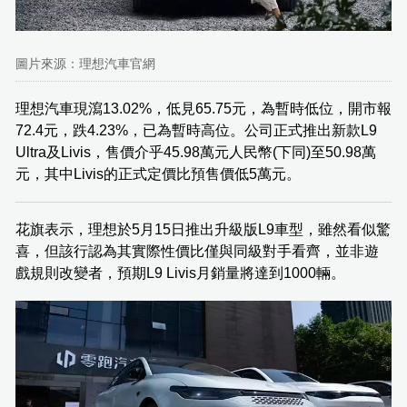
圖片來源：理想汽車官網
理想汽車現瀉13.02%，低見65.75元，為暫時低位，開市報
72.4元，跌4.23%，已為暫時高位。公司正式推出新款L9
Ultra及Livis，售價介乎45.98萬元人民幣(下同)至50.98萬
元，其中Livis的正式定價比預售價低5萬元。
花旗表示，理想於5月15日推出升級版L9車型，雖然看似驚
喜，但該行認為其實際性價比僅與同級對手看齊，並非遊
戲規則改變者，預期L9 Livis月銷量將達到1000輛。