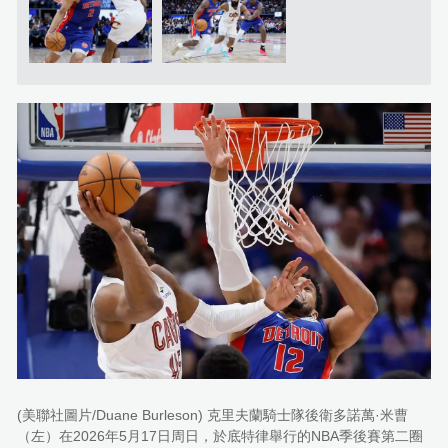
(美聯社圖片/Duane Burleson) 克里夫蘭騎士隊後衛多諾萬·米曹
（左）在2026年5月17日周日，於底特律舉行的NBA季後賽第二圈