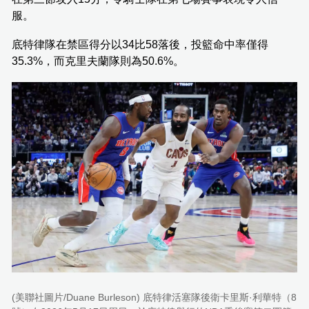
服。
底特律隊在禁區得分以34比58落後，投籃命中率僅得
35.3%，而克里夫蘭隊則為50.6%。
(美聯社圖片/Duane Burleson) 底特律活塞隊後衛卡里斯·利華特（8