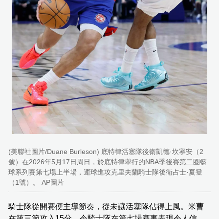
(美聯社圖片/Duane Burleson) 底特律活塞隊後衛凱德·坎寧安（2
號）在2026年5月17日周日，於底特律舉行的NBA季後賽第二圈籃
球系列賽第七場上半場，運球進攻克里夫蘭騎士隊後衛占士·夏登
（1號）。 AP圖片
騎士隊從開賽便主導節奏，從未讓活塞隊佔得上風。米曹
在第三節攻入15分，令騎士隊在第七場賽事表現令人信