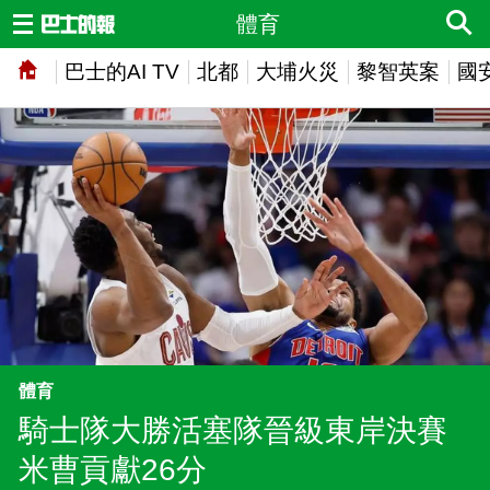
體育
巴士的AI TV
北都
大埔火災
黎智英案
國
體育
騎士隊大勝活塞隊晉級東岸決賽
米曹貢獻26分