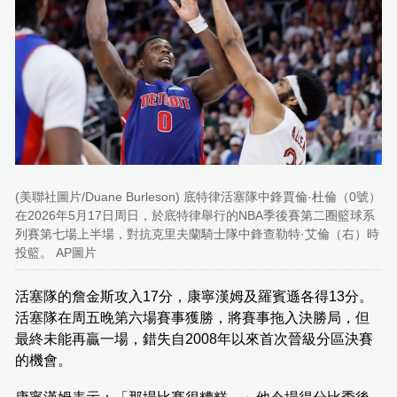
(美聯社圖片/Duane Burleson) 底特律活塞隊中鋒賈倫·杜倫（0號）
在2026年5月17日周日，於底特律舉行的NBA季後賽第二圈籃球系
列賽第七場上半場，對抗克里夫蘭騎士隊中鋒查勒特·艾倫（右）時
投籃。 AP圖片
活塞隊的詹金斯攻入17分，康寧漢姆及羅賓遜各得13分。
活塞隊在周五晚第六場賽事獲勝，將賽事拖入決勝局，但
最終未能再贏一場，錯失自2008年以來首次晉級分區決賽
的機會。