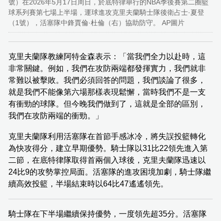
號）在2026年5月17日周日，於底特律舉行的NBA季後賽第二圈籃
球系列賽第七場上半場，運球進攻克里夫蘭騎士隊後衛占士·夏登
（1號），活塞隊中鋒賈倫·杜倫（右）協助防守。 AP圖片
克里夫蘭隊教練阿特金森表示：「當我們全力以赴時，這
非常關鍵。例如，我們在攻防兩端都發揮實力，我們就非
常難以被擊敗。我們必須回答的問題，我們談論了很多，
就是我們不能像第六場那樣表現鬆懈，當時我們不是一支
有衝勁的球隊。但今晚我們做到了，這就是全部的區別，
我們在攻防兩端的衝勁。」
克里夫蘭隊利用活塞隊在首節手感冰冷，將失誤投籃轉化
為快攻得分，建立早期優勢。騎士隊以31比22領先進入第
二節，在底特律隊取得首兩個入球後，克里夫蘭隊迅速以
24比9的攻勢掌控局面。活塞隊的進攻困境加劇，騎士隊繼
續高效投籃，半場結束時以64比47遙遙領先。
騎士隊在下半場繼續保持優勢，一度領先超35分。活塞隊