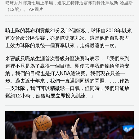
籃球系列賽第七場上半場，進攻底特律活塞隊前鋒托拜厄斯·哈里斯
（12號）。 AP圖片
騎士隊的莫布利貢獻21分及12個籃板，球隊自2018年以來
首次晉級分區決賽，亦是隊史第九次。這是他們自勒邦占
士效力球隊的最後一個賽季以來，走得最遠的一次。
米曹談及職業生涯首次晉級分區決賽時表示：「我們來到
這裡不只是為了贏得一個目標。即使去年我們輸給印第安
納，我們的目標也是打入NBA總決賽。我們現在只差一
步。過去近十年來，我們一直遇到同樣的問題。……作為
一支球隊，我們可以稍微鬆一口氣，但同時，我們只能放
鬆約12小時，然後就要立即投入訓練。」