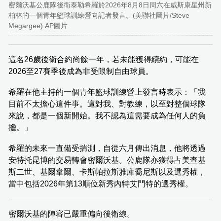
密爾沃基公鹿隊後衛泰勒希羅於2026年8月8日周六在威斯康星州新
柏林的一個青年籃球訓練營向記者發言。(美聯社圖片/Steve
Megargee) AP圖片
這名26歲後衛合約尚餘一年，若未能獲得續約，可能在
2026至27賽季後成為非受限制自由球員。
希羅在他主持的一個青年籃球訓練營上發言時表示：「我
目前不太擔心這件事。這對我、對教練，以至對整個球隊
來說，都是一個新開始。我不認為這需要成為任何人的負
擔。」
希羅的未來一直備受揣測，自從六月傳出消息，他將透過
安特托昆博的交易轉會密爾沃基。公鹿隊亦獲得占美查基
斯二世、基爾韋爾、卡斯帕拉斯雅庫喬尼斯以及選秀權，
當中包括2026年第13順位新秀內特艾門特的選秀權。
密爾沃基的陣容已嚴重偏向後衛線。