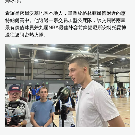
鄉球隊。
希羅是密爾沃基地區本地人，畢業於格林菲爾德附近的惠
特納爾高中。他透過一宗交易加盟公鹿隊，該交易將兩屆
最有價值球員兼九屆NBA最佳陣容前鋒揚尼斯安特托昆博
送往邁阿密熱火隊。