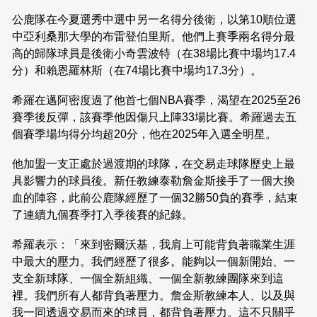
公鹿隊在今夏選秀中選中另一名得分後衛，以第10順位選
中亞利桑那大學的布雷登伯里斯。他們上賽季兩名得分最
高的歸隊球員是後衛小奇雲波特（在38場比賽中場均17.4
分）和賴恩羅林斯（在74場比賽中場均17.3分）。
希羅在邁阿密度過了他首七個NBA賽季，渴望在2025至26
賽季後反彈，該賽季他因傷只上陣33場比賽。希羅過去五
個賽季場均得分均超20分，他在2025年入選全明星。
他加盟一支正處於過渡期的球隊，在交易走球隊歷史上最
具影響力的球員後。新任教練泰勒詹金斯接手了一個大換
血的陣容，此前公鹿隊經歷了一個32勝50負的賽季，結束
了連續九個賽季打入季後賽的紀錄。
希羅表示：「來到密爾沃基，我肩上可能背負著職業生涯
中最大的壓力。我們經歷了很多。能夠以一個新開始、一
支全新球隊、一個全新組織、一個全新教練團隊來到這
裡。我們所有人都背負著壓力。詹金斯教練本人、以及與
我一同透過交易而來的球員，都背負著壓力。這不只關乎