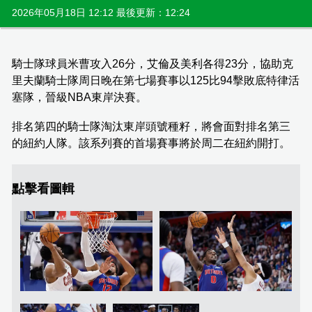
2026年05月18日 12:12 最後更新：12:24
騎士隊球員米曹攻入26分，艾倫及美利各得23分，協助克
里夫蘭騎士隊周日晚在第七場賽事以125比94擊敗底特律活
塞隊，晉級NBA東岸決賽。
排名第四的騎士隊淘汰東岸頭號種籽，將會面對排名第三
的紐約人隊。該系列賽的首場賽事將於周二在紐約開打。
點擊看圖輯