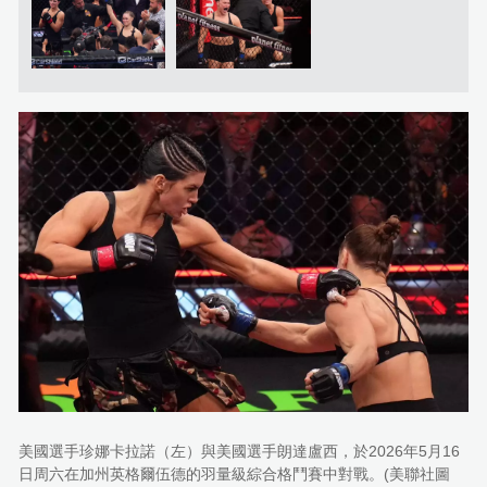
美國選手珍娜卡拉諾（左）與美國選手朗達盧西，於2026年5月16
日周六在加州英格爾伍德的羽量級綜合格鬥賽中對戰。(美聯社圖