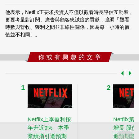
他表示，Netflix正要求投資人不僅以觀看時長評估互動率，
更要考量對訂閱、廣告與顧客忠誠度的貢獻，強調「觀看
時數與營收、獲利之間並非線性關係，因為每一小時的價
值並不相同」。
你 或 有 興 趣 的 文 章
Netflix上季盈利按
Netflix
年升近9% 本季
增長 股價
業績指引遜預期
遜預期急