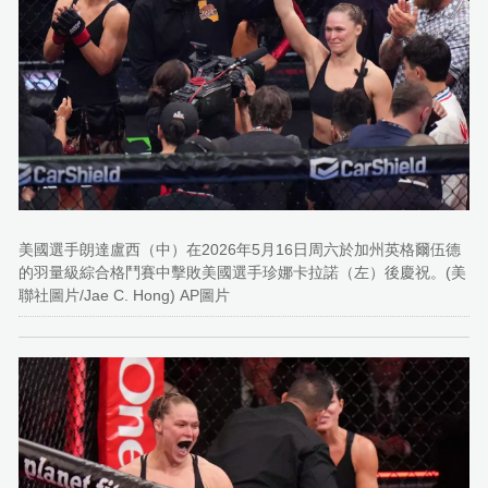
美國選手朗達盧西（中）在2026年5月16日周六於加州英格爾伍德
的羽量級綜合格鬥賽中擊敗美國選手珍娜卡拉諾（左）後慶祝。(美
聯社圖片/Jae C. Hong) AP圖片