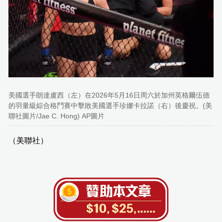
美國選手朗達盧西（左）在2026年5月16日周六於加州英格爾伍德
的羽量級綜合格鬥賽中擊敗美國選手珍娜卡拉諾（右）後慶祝。(美
聯社圖片/Jae C. Hong) AP圖片
（美聯社）