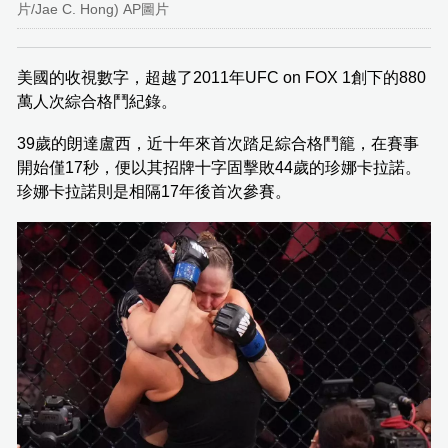
片/Jae C. Hong) AP圖片
美國的收視數字，超越了2011年UFC on FOX 1創下的880
萬人次綜合格鬥紀錄。
39歲的朗達盧西，近十年來首次踏足綜合格鬥籠，在賽事
開始僅17秒，便以其招牌十字固擊敗44歲的珍娜卡拉諾。
珍娜卡拉諾則是相隔17年後首次參賽。