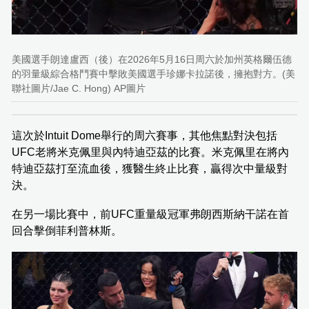
美國選手朗達盧西（後）在2026年5月16日周六於加州英格爾伍德
的羽量級綜合格鬥賽中擊敗美國選手珍娜卡拉諾後，擁抱對方。(美
聯社圖片/Jae C. Hong) AP圖片
這次於Intuit Dome舉行的周六賽事，其他焦點對決包括
UFC老將米克佩里與內特迪亞茲的比賽。米克佩里在將內
特迪亞茲打至流血後，獲醫生終止比賽，贏得次中量級對
決。
在另一場比賽中，前UFC重量級冠軍弗朗西斯納干諾在首
回合擊倒菲利普林斯。