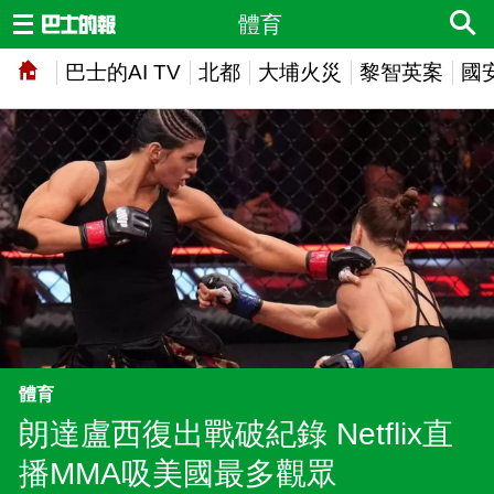
體育
巴士的AI TV
北都
大埔火災
黎智英案
國
體育
朗達盧西復出戰破紀錄 Netflix直
播MMA吸美國最多觀眾