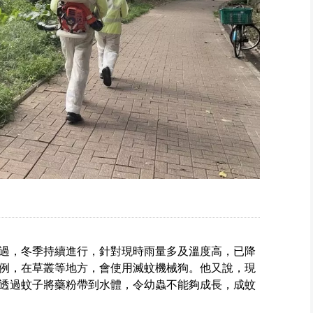
過，冬季持續進行，針對現時雨量多及溫度高，已降
例，在草叢等地方，會使用滅蚊機械狗。他又說，現
透過蚊子將藥粉帶到水體，令幼蟲不能夠成長，成蚊