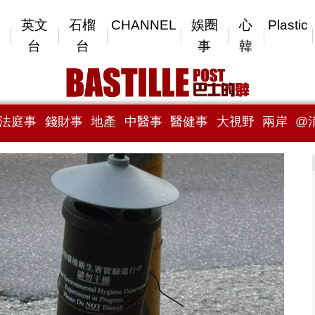
英文
石榴
CHANNEL
娛圈
心
Plastic
台
台
事
韓
法庭事
錢財事
地產
中醫事
醫健事
大視野
兩岸
@