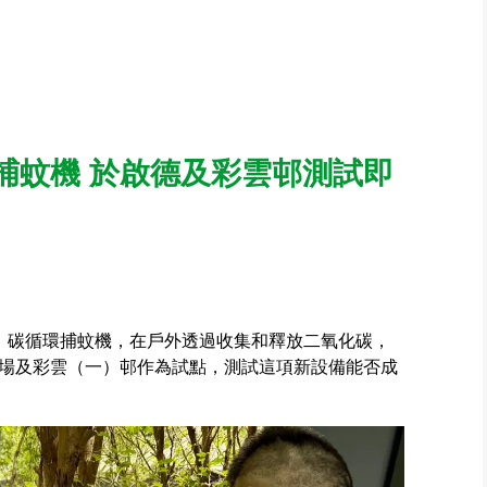
捕蚊機 於啟德及彩雲邨測試即
」碳循環捕蚊機，在戶外透過收集和釋放二氧化碳，
場及彩雲（一）邨作為試點，測試這項新設備能否成