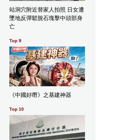
站洞穴附近替家人拍照 日女遭
墜地反彈鬆脫石塊擊中頭部身
亡
Top 9
《中國好嘢》之基建神器
Top 10