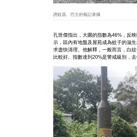
誘蚊器。巴士的報記者攝
孔世傑指出，大圍的指數為46%，反
示，區內有地盤及屋苑成為蚊子的滋生
求盡快清理。他解釋，一般而言，白紋
比較好。指數達到20%是警戒級別，