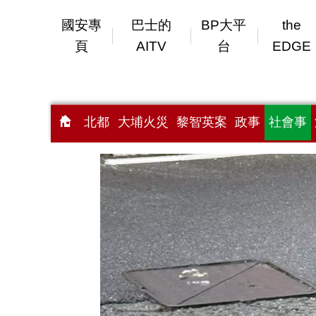
國安專
巴士的
BP大平
the
頁
AITV
台
EDGE
北都
大埔火災
黎智英案
政事
社會事