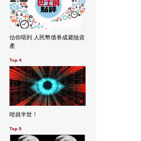
估你唔到 人民幣債券成避險資
產
Top 4
咁就半世！
Top 5