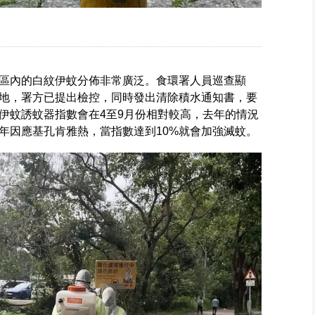
映區內的白紋伊蚊分佈非常廣泛。食環署人員巡查顯
地，署方已提出檢控，同時發出清除積水通知書，要
伊蚊誘蚊器指數會在4至9月份相對較高，去年的情況
去年因應基孔肯雅熱，當指數達到10%就會加強滅蚊。