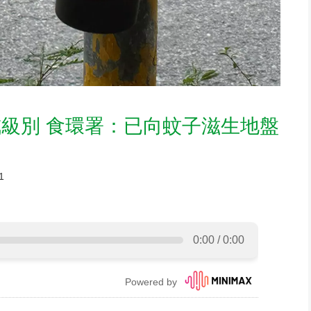
級別 食環署：已向蚊子滋生地盤
1