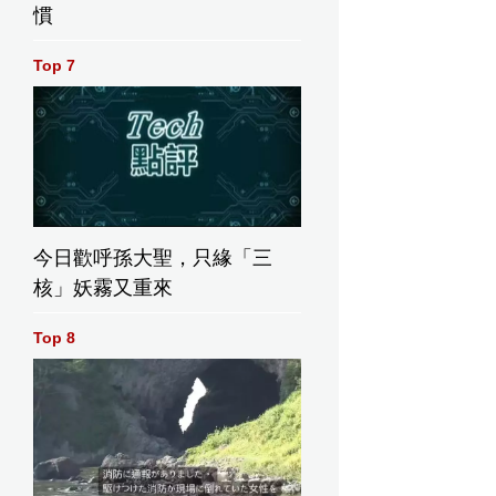
慣
Top 7
今日歡呼孫大聖，只緣「三
核」妖霧又重來
Top 8