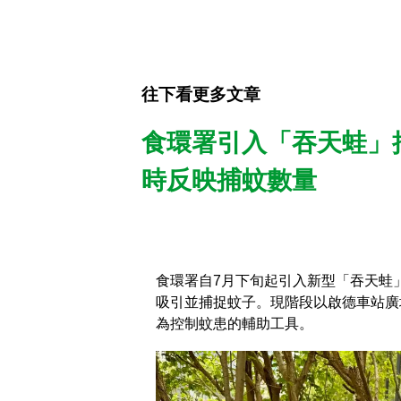
往下看更多文章
食環署引入「吞天蛙」
時反映捕蚊數量
食環署自7月下旬起引入新型「吞天蛙
吸引並捕捉蚊子。現階段以啟德車站廣
為控制蚊患的輔助工具。