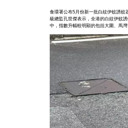
食環署公布5月份新一批白紋伊蚊誘蚊
級總監孔世傑表示，全港的白紋伊蚊誘
中，指數升幅較明顯的包括大圍、馬灣