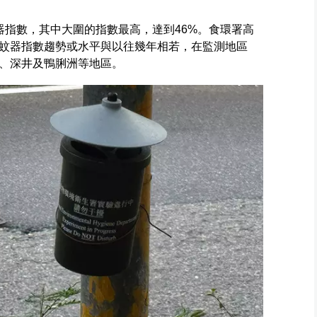
器指數，其中大圍的指數最高，達到46%。食環署高
蚊器指數趨勢或水平與以往幾年相若，在監測地區
、深井及鴨脷洲等地區。