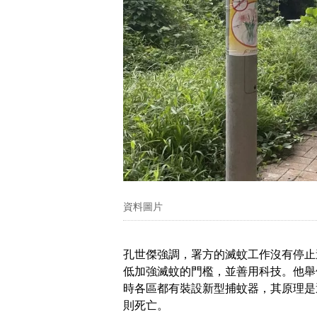
資料圖片
孔世傑強調，署方的滅蚊工作沒有停止
低加強滅蚊的門檻，並善用科技。他舉
時各區都有裝設新型捕蚊器，其原理是
則死亡。