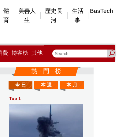
體
美善人
歷史長
生活
BasTech
育
生
河
事
消費
博客榜
其他
熱 · 門 · 榜
今 日
本 週
本 月
Top 1