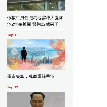
假救生員任跑馬地雲暉大廈泳
池2年始被揭 警拘22歲男子
Top 11
羅奇失算，萬商重歸香港
Top 12