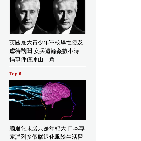
英國最大青少年軍校爆性侵及
虐待醜聞 女兵遭輪姦數小時
揭事件僅冰山一角
Top 6
腦退化未必只是年紀大 日本專
家詳列多個腦退化風險生活習