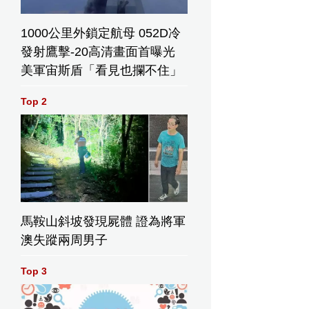
1000公里外鎖定航母 052D冷
發射鷹擊-20高清畫面首曝光
美軍宙斯盾「看見也攔不住」
Top 2
馬鞍山斜坡發現屍體 證為將軍
澳失蹤兩周男子
Top 3