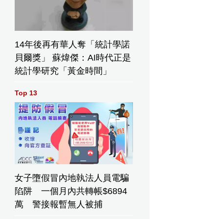
14年後再有華人奪「統計學諾
貝爾獎」 蘇煒傑：AI時代正是
統計學研究「黃金時間」
Top 13
女子墮假冒內地執法人員電騙
陷阱 一個月內共轉帳$6894
萬 警接報暫無人被捕