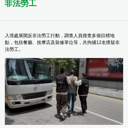
非法勞工
入境處展開反非法勞工行動，調查人員搜查多個目標地
點，包括餐廳、按摩店及裝修單位等，共拘捕12名懷疑非
法勞工。