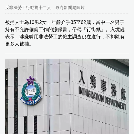
反非法勞工行動拘十二人。政府新聞處圖片
被捕人士為10男2女，年齡介乎35至62歲，當中一名男子
持有不允許僱傭工作的擔保書，俗稱「行街紙」。入境處
表示，涉嫌聘用非法勞工的僱主調查仍在進行，不排除有
更多人被捕。