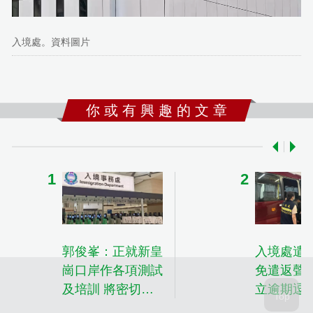
入境處。資料圖片
你 或 有 興 趣 的 文 章
郭俊峯：正就新皇
入境處遣送
崗口岸作各項測試
免遣返聲
及培訓 將密切留
立逾期逗
意啟用後實際流量
回原居地