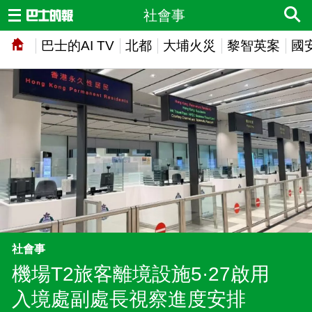
社會事
巴士的AI TV
北都
大埔火災
黎智英案
國
社會事
機場T2旅客離境設施5·27啟用
入境處副處長視察進度安排